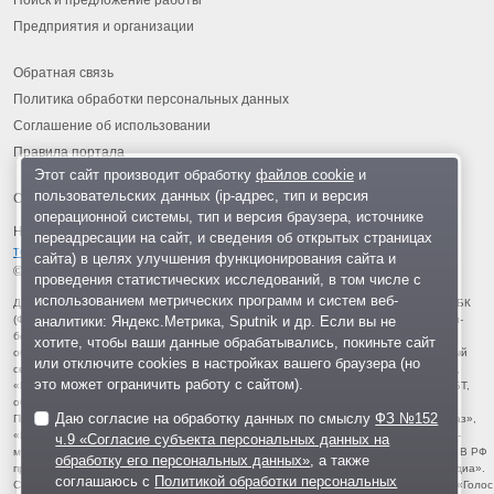
Поиск и предложение работы
Предприятия и организации
Обратная связь
Политика обработки персональных данных
Соглашение об использовании
Правила портала
Этот сайт производит обработку
файлов cookie
и
пользовательских данных (ip-адрес, тип и версия
операционной системы, тип и версия браузера, источнике
На информационном ресурсе применяются
рекомендательные
переадресации на сайт, и сведения об открытых страницах
технологии
.
сайта) в целях улучшения функционирования сайта и
© 2013-2026 «ОИНФО»,
сделано в Одинцово
проведения статистических исследований, в том числе с
использованием метрических программ и систем веб-
Для читателей: В России признаны экстремистскими и запрещены организации ФБК
аналитики: Яндекс.Метрика, Sputnik и др. Если вы не
(Фонд борьбы с коррупцией, признан иноагентом), Штабы Навального, «Национал-
большевистская партия», «Свидетели Иеговы», «Армия воли народа», «Русский
хотите, чтобы ваши данные обрабатывались, покиньте сайт
общенациональный союз», «Движение против нелегальной иммиграции», «Правый
или отключите cookies в настройках вашего браузера (но
сектор», УНА-УНСО, УПА, «Тризуб им. Степана Бандеры», «Мизантропик дивижн»,
это может ограничить работу с сайтом).
«Меджлис крымскотатарского народа», движение «Артподготовка», движение ЛГБТ,
общероссийская политическая партия «Воля», АУЕ, батальоны «Азов» и «Айдар».
Даю согласие на обработку данных по смыслу
ФЗ №152
Признаны террористическими и запрещены: «Движение Талибан», «Имарат Кавказ»,
«Исламское государство» (ИГ, ИГИЛ), Джебхад-ан-Нусра, «АУМ Синрике», «Братья-
ч.9 «Согласие субъекта персональных данных на
мусульмане», «Аль-Каида в странах исламского Магриба», «Сеть», «Колумбайн». В РФ
обработку его персональных данных»
, а также
признана нежелательной деятельность «Открытой России», издания «Проект Медиа».
соглашаюсь с
Политикой обработки персональных
СМИ-иноагентами признаны: телеканал «Дождь», «Медуза», «Важные истории», «Голос