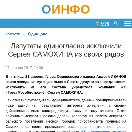
О
ИНФО
вход
Новости
Одинцово
Депутаты единогласно исключили
Сергея САМОХИНА из своих рядов
21 апреля 2017, 14:00
В пятницу, 21 апреля, Глава Одинцовского района Андрей ИВАНОВ
начал заседание муниципального Совета депутатов с предложения
исключить из его состава учредителя компании АО
«ТрестМособлстрой-6» Сергея САМОХИНА.
Как отметил руководитель муниципалитета, данный предприниматель
«уже давно не представляет интересы жителей», а своими
действиями только «дискредитирует саму систему власти». Также
районные депутаты рекомендовали коллегам из совета депутатов
сельского поселения Лесной городок приостановить полномочия
Самохина на время проведения
расследования уголовного дела
,
возбуждённого в отношении застройщика
ЖК «Изумрудная долина»