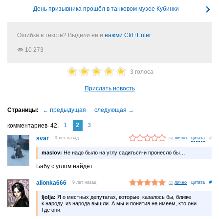
День призывника прошёл в танковом музее Кубинки
Ошибка в тексте? Выдели её и
нажми Ctrl+Enter
10 273
3 голоса
Прислать новость
1
2
3
комментариев
42
svar
9 лет назад
лично
#
maslov:
Не надо было на углу садиться-и пронесло бы…
Бабу с углом найдёт.
alionka666
9 лет назад
лично
#
ljolja:
Я о местных депутатах, которые, казалось бы, ближе
к народу. из народа вышли. А мы и понятия не имеем, кто они.
Где они.