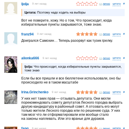
ljolja
9 лет назад
лично
#
Цитата:
Поэтому надо ходить на выборы
Вот не поверите, хожу. Но о том, Что происходит, когда
избирательные пункты закрываются, тоже знаю.
franz94
9 лет назад
лично
#
Доигрался Самохин… Теперь разорвут как тузик грелку.
alionka666
9 лет назад
лично
#
ljolja:
Что происходит, когда избирательные пункты закрываются,
тоже знаю
Если бы все пришли и все бюллетени использовали, оно бы
происходило не в таком масштабе
Irina.Grinchenko
9 лет назад
лично
#
У них нет таких прав — отзывать депутата. Они могли
порекомендовать совету депутатов Лесного городка выбрать
другую кандидатуру в районный совет. А отозвать его могут
только жители Лесного городка или по решению суда. У них
там мозг что ли отформатировали или вообще стало
на законы наплевать. Или это вранье для дураков.
fang
9 лет назад
лично
#