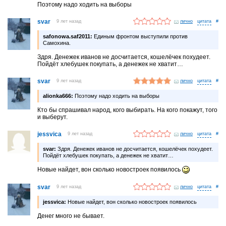
Поэтому надо ходить на выборы
svar
9 лет назад
лично
#
safonowa.saf2011:
Единым фронтом выступили против
Самохина.
Здря. Денежек иванов не досчитается, кошелёчек похудеет.
Пойдёт хлебушек покупать, а денежек не хватит…
svar
9 лет назад
лично
#
alionka666:
Поэтому надо ходить на выборы
Кто бы спрашивал народ, кого выбирать. На кого покажут, того
и выберут.
jessvica
9 лет назад
лично
#
svar:
Здря. Денежек иванов не досчитается, кошелёчек похудеет.
Пойдёт хлебушек покупать, а денежек не хватит…
Новые найдет, вон сколько новостроек появилось
svar
9 лет назад
лично
#
jessvica:
Новые найдет, вон сколько новостроек появилось
Денег много не бывает.