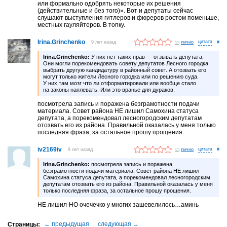
или формально одобрять некоторые их решения
(действительные и без того)». Вот и депутаты сейчас
слушают выступления гитлеров и фюреров ростом поменьше,
местных гауляйтеров. В топку.
Irina.Grinchenko
9 лет назад
лично
#
Irina.Grinchenko:
У них нет таких прав — отзывать депутата.
Они могли порекомендовать совету депутатов Лесного городка
выбрать другую кандидатуру в районный совет. А отозвать его
могут только жители Лесного городка или по решению суда.
У них там мозг что ли отформатировали или вообще стало
на законы наплевать. Или это вранье для дураков.
посмотрела запись и поражена безграмотности подачи
материала. Совет района НЕ лишил Самохина статуса
депутата, а порекомендовал лесногородским депутатам
отозвать его из района. Правильной оказалась у меня только
последняя фраза, за остальное прошу прощения.
iv2169iv
9 лет назад
лично
#
Irina.Grinchenko:
посмотрела запись и поражена
безграмотности подачи материала. Совет района НЕ лишил
Самохина статуса депутата, а порекомендовал лесногородским
депутатам отозвать его из района. Правильной оказалась у меня
только последняя фраза, за остальное прошу прощения.
НЕ лишил-НО очечечко у многих зашевелилось…аминь