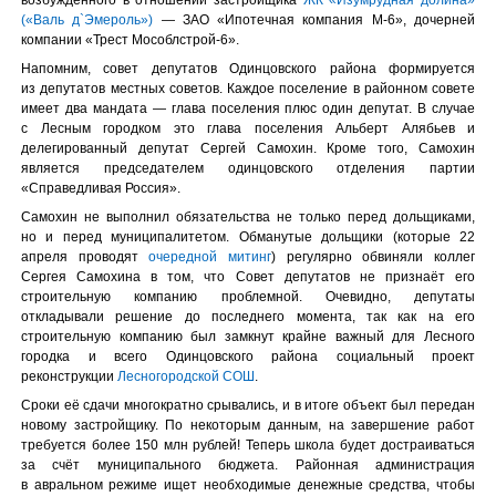
(«Валь д`Эмероль»)
— ЗАО «Ипотечная компания М-6», дочерней
компании «Трест Мособлстрой-6».
Напомним, совет депутатов Одинцовского района формируется
из депутатов местных советов. Каждое поселение в районном совете
имеет два мандата — глава поселения плюс один депутат. В случае
с Лесным городком это глава поселения Альберт Алябьев и
делегированный депутат Сергей Самохин. Кроме того, Самохин
является председателем одинцовского отделения партии
«Справедливая Россия».
Самохин не выполнил обязательства не только перед дольщиками,
но и перед муниципалитетом. Обманутые дольщики (которые 22
апреля проводят
очередной митинг
) регулярно обвиняли коллег
Сергея Самохина в том, что Совет депутатов не признаёт его
строительную компанию проблемной. Очевидно, депутаты
откладывали решение до последнего момента, так как на его
строительную компанию был замкнут крайне важный для Лесного
городка и всего Одинцовского района социальный проект
реконструкции
Лесногородской СОШ
.
Сроки её сдачи многократно срывались, и в итоге объект был передан
новому застройщику. По некоторым данным, на завершение работ
требуется более 150 млн рублей! Теперь школа будет достраиваться
за счёт муниципального бюджета. Районная администрация
в авральном режиме ищет необходимые денежные средства, чтобы