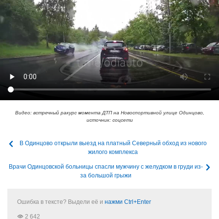
Видео: встречный ракурс момента ДТП на Новоспортивной улице Одинцово,
источник: соцсети
В Одинцово открыли выезд на платный Северный обход из нового
жилого комплекса
Врачи Одинцовской больницы спасли мужчину с желудком в груди из-
за большой грыжи
Ошибка в тексте? Выдели её и
нажми Ctrl+Enter
2 642