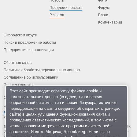
Новости
Фото
Предложи новость
Форум
Реклама
Блоги
Комментарии
О городском округе
Поиск и предложение работы
Предприятия и организации
Обратная связь
Политика обработки персональных данных
Соглашение об использовании
Правила портала
Этот сайт производит обработку
файлов cookie
и
пользовательских данных (ip-адрес, тип и версия
операционной системы, тип и версия браузера, источнике
На информационном ресурсе применяются
рекомендательные
переадресации на сайт, и сведения об открытых страницах
технологии
.
сайта) в целях улучшения функционирования сайта и
© 2013-2026 «ОИНФО»,
сделано в Одинцово
проведения статистических исследований, в том числе с
использованием метрических программ и систем веб-
Для читателей: В России признаны экстремистскими и запрещены организации ФБК
аналитики: Яндекс.Метрика, Sputnik и др. Если вы не
(Фонд борьбы с коррупцией, признан иноагентом), Штабы Навального, «Национал-
большевистская партия», «Свидетели Иеговы», «Армия воли народа», «Русский