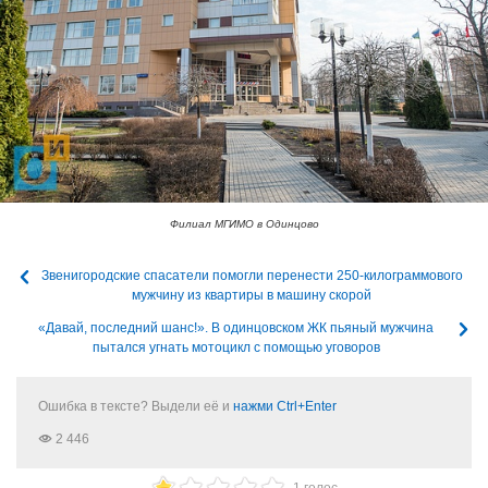
Филиал МГИМО в Одинцово
Звенигородские спасатели помогли перенести 250-килограммового
мужчину из квартиры в машину скорой
«Давай, последний шанс!». В одинцовском ЖК пьяный мужчина
пытался угнать мотоцикл с помощью уговоров
Ошибка в тексте? Выдели её и
нажми Ctrl+Enter
2 446