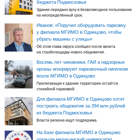
бюджета Подмосковья
Здание передано вузу в безвозмездное пользование
на неопределённый срок.
Иванов: «Поручил оборудовать парковку
у филиала МГИМО в Одинцово, чтобы
убрать машины с улицы»
Об этом глава округа сообщил после визита
на стройплощадку нового общежития.
Восемь лет чиновники, ГАИ и надзорные
органы игнорируют парковочный нигилизм
возле МГИМО в Одинцово
Прилегающая к зданию территория остаётся
стихийной парковкой.
Для филиала МГИМО в Одинцово хотят
построить общежитие за 394 млн рублей
из бюджета Подмосковья
Власти региона ищут подрядчика.
На базе филиала МГИМО в Одинцово
открыли медицинский университет.