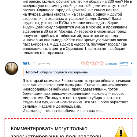
интересно сколько обучаются, что им общагу на 230 чел? Не в
каждом вузе к примеру вообще есть общежития, а тут такой
размах. Одинцово-город общежитий, и в самом центре,
на Жукова целый квартал и на станции, с одной и другой
стороны, и на окраинах в гусарской балде. Зачем? Даже
студенты, у которых ВУЗы в Москве ненавидят общаги
в Одинцове: кому понравится учеба в Москве, а ароживание
в деревне в 30 км от Москвы. Интересно в каком виде город
получает прибыль от общежитий, платится ли аренда
и насколько она выгодна? Что еще кроме увеличения числа
пассажиров на МЦД, в доход ж/дороги, получает город? Где
инновационный центр в Одинцово-1, центра нет, а общаги
плодятся как тараканы.
fara
2 года назад
лично
#
foto3×4:
общаги плодятся как тараканы.
Это старый схематоз. Через какое-то время общаги начинают
заселяться постоянвми жильцами. Сначала, как исключение,
иногородними семейными «преподавателями», потом
беженцами, вахтовиками-охранниками, наконец — просто
мигрантами. Потому что кто-то должен убиратт, готовить
студентам еду, чинить сантехнику. Вся эта шобла обрастает
семьями, чадами и домочадцами.
И наконец — полна коробочка, и не выселишь
Комментировать могут только
зарегистрированные пользователи