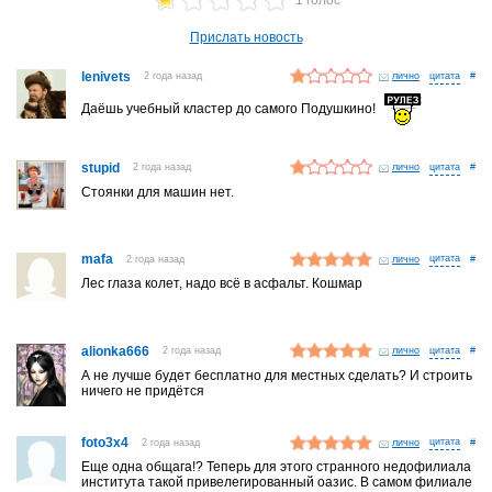
1 голос
Прислать новость
lenivets
2 года назад
лично
#
Даёшь учебный кластер до самого Подушкино!
stupid
2 года назад
лично
#
Стоянки для машин нет.
mafa
2 года назад
лично
#
Лес глаза колет, надо всё в асфальт. Кошмар
alionka666
2 года назад
лично
#
А не лучше будет бесплатно для местных сделать? И строить
ничего не придётся
foto3x4
2 года назад
лично
#
Еще одна общага!? Теперь для этого странного недофилиала
института такой привелегированный оазис. В самом филиале