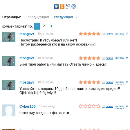
1
2
3
комментариев
45
mosgavr
10 лет назад
лично
#
Посмотрим! К утру уберут или нет!
Потом разберемся кто и на каком основании!!
mosgavr
10 лет назад
лично
#
Бинт твоя работа или матта? Ответь лично и здесь!!
mosgavr
10 лет назад
лично
#
Успокойтесь пацаны 10 дней переждите возмездие придет!!
Gjlrk.xbk fldjrfnf gfwfys!!
Cyber100
10 лет назад
лично
#
я все жду, когда пак фа взлетит.