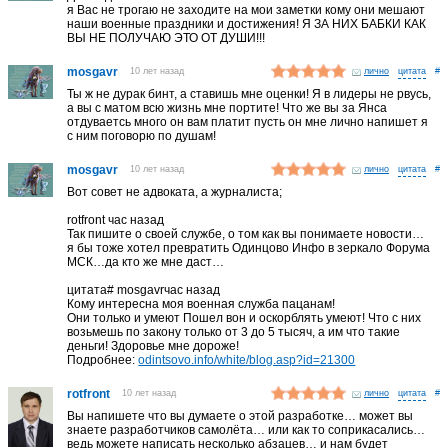
я Вас не трогаю не заходите на мои заметки кому они мешают
наши военные праздники и достижения! Я ЗА НИХ БАБКИ КАК
ВЫ НЕ ПОЛУЧАЮ ЭТО ОТ ДУШИ!!!
mosgavr
10 лет назад
лично
#
Ты ж не дурак бинт, а ставишь мне оценки! Я в лидеры не рвусь,
а вы с матом всю жизнь мне портите! Что же вы за Янса
отдуваетсь много он вам платит пусть он мне лично напишет я
с ним поговорю по душам!
mosgavr
10 лет назад
лично
#
Вот совет не адвоката, а журналиста;
rotfront час назад
Так пишите о своей службе, о том как вы понимаете новости…
я бы тоже хотел превратить Одинцово Инфо в зеркало Форума
МСК…да кто же мне даст…
цитата# mosgavrчас назад
Кому интересна моя военная служба пацанам!
Они только и умеют Пошел вон и оскорблять умеют! Что с них
возьмешь по закону только от 3 до 5 тысяч, а им что такие
деньги! Здоровье мне дороже!
Подробнее:
odintsovo.info/white/blog.asp?id=21300
rotfront
10 лет назад
лично
#
Вы напишете что вы думаете о этой разработке… может вы
знаете разработчиков самолёта… или как то соприкасались…
ведь можете написать несколько абзацев… и нам будет