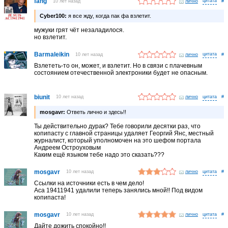
fang
10 лет назад
лично
#
Cyber100:
я все жду, когда пак фа взлетит.
мужуки грят чёт незаладилося.
но взлетит.
Barmaleikin
10 лет назад
лично
#
Взлететь-то он, может, и взлетит. Но в связи с плачевным
состоянием отечественной электроники будет не опасным.
biunit
10 лет назад
лично
#
mosgavr:
Ответь лично и здесь!!
Ты действительно дурак? Тебе говорили десятки раз, что
копипасту с главной страницы удаляет Георгий Янс, местный
журналист, который уполномочен на это шефом портала
Андреем Остроуховым
Каким ещё языком тебе надо это сказать???
mosgavr
10 лет назад
лично
#
Ссылки на источники есть в чем дело!
Аса 19411941 удалили теперь занялись мной!! Под видом
копипаста!
mosgavr
10 лет назад
лично
#
Дайте дожить спокойно!!