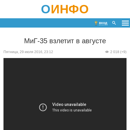
О
ИНФО
вход
МиГ-35 взлетит в августе
Пятница, 29 июля 2016, 23:12
2 018 (+9)