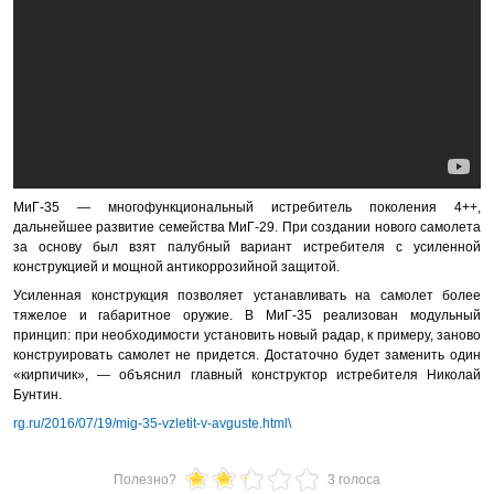
МиГ-35 — многофункциональный истребитель поколения 4++,
дальнейшее развитие семейства МиГ-29. При создании нового самолета
за основу был взят палубный вариант истребителя с усиленной
конструкцией и мощной антикоррозийной защитой.
Усиленная конструкция позволяет устанавливать на самолет более
тяжелое и габаритное оружие. В МиГ-35 реализован модульный
принцип: при необходимости установить новый радар, к примеру, заново
конструировать самолет не придется. Достаточно будет заменить один
«кирпичик», — объяснил главный конструктор истребителя Николай
Бунтин.
rg.ru/2016/07/19/mig-35-vzletit-v-avguste.html\
Полезно?
3 голоса