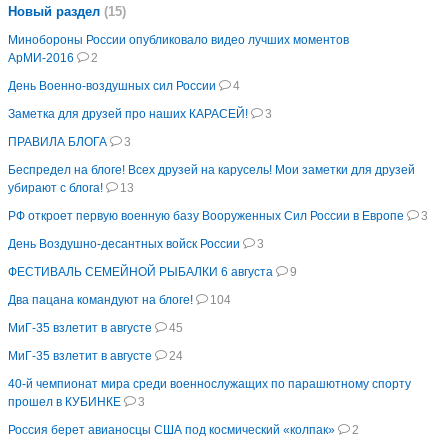
Новый раздел
(15)
Минобороны России опубликовало видео лучших моментов
АрМИ-2016
2
День Военно-воздушных сил России
4
Заметка для друзей про наших КАРАСЕЙ!
3
ПРАВИЛА БЛОГА
3
Беспредел на блоге! Всех друзей на карусель! Мои заметки для друзей
убирают с блога!
13
РФ откроет первую военную базу Вооруженных Сил России в Европе
3
День Воздушно-десантных войск России
3
ФЕСТИВАЛЬ СЕМЕЙНОЙ РЫБАЛКИ 6 августа
9
Два пацана командуют на блоге!
104
МиГ-35 взлетит в августе
45
МиГ-35 взлетит в августе
24
40-й чемпионат мира среди военнослужащих по парашютному спорту
прошел в КУБИНКЕ
3
Россия берет авианосцы США под космический «колпак»
2