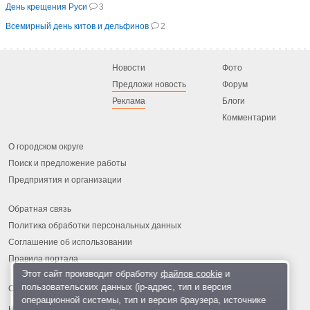
День крещения Руси
3
Всемирный день китов и дельфинов
2
Новости
Фото
Предложи новость
Форум
Реклама
Блоги
Комментарии
О городском округе
Поиск и предложение работы
Предприятия и организации
Обратная связь
Политика обработки персональных данных
Соглашение об использовании
Правила портала
Этот сайт производит обработку
файлов cookie
и
пользовательских данных (ip-адрес, тип и версия
операционной системы, тип и версия браузера, источнике
На информационном ресурсе применяются
рекомендательные