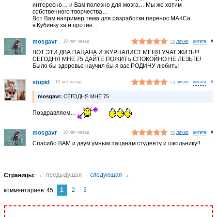
интересно… и Вам полезно для мозга… Мы же хотим
собственного творчества…
Вот Вам например тема для разработки перенос МАКСа
в Кубинку за и против…
mosgavr
10 лет назад
лично
#
ВОТ ЭТИ ДВА ПАЦАНА И ЖУРНАЛИСТ МЕНЯ УЧАТ ЖИТЬ!!!
СЕГОДНЯ МНЕ 75 ДАЙТЕ ПОЖИТЬ СПОКОЙНО НЕ ЛЕЗЬТЕ!
Было бы здоровье научил бы я вас РОДИНУ любить!
stupid
10 лет назад
лично
#
mosgavr:
СЕГОДНЯ МНЕ 75
Поздравляем…
mosgavr
10 лет назад
лично
#
Спасибо ВАМ и двум умным пацанам студенту и школьнику!!
1
2
3
комментариев
45