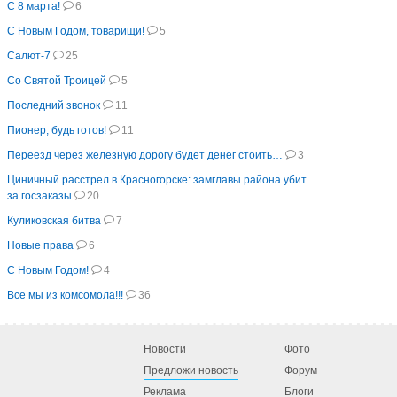
С 8 марта!
6
С Новым Годом, товарищи!
5
Салют-7
25
Со Святой Троицей
5
Последний звонок
11
Пионер, будь готов!
11
Переезд через железную дорогу будет денег стоить…
3
Циничный расстрел в Красногорске: замглавы района убит
за госзаказы
20
Куликовская битва
7
Новые права
6
С Новым Годом!
4
Все мы из комсомола!!!
36
Новости
Фото
Предложи новость
Форум
Реклама
Блоги