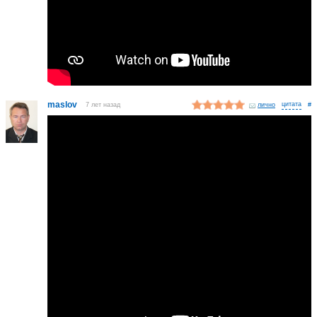
maslov
7 лет назад
лично
#