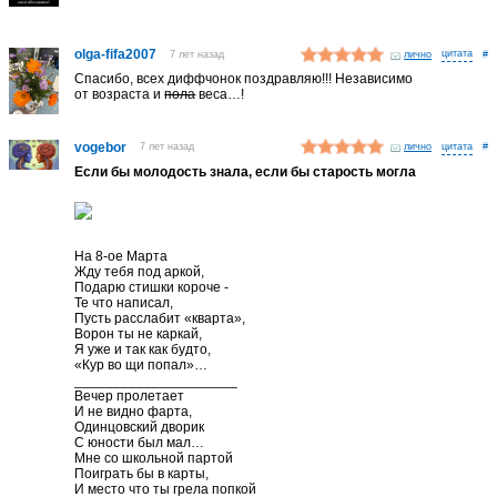
olga-fifa2007
7 лет назад
лично
#
Спасибо, всех диффчонок поздравляю!!! Независимо
от возраста и
пола
веса…!
vogebor
7 лет назад
лично
#
Если бы молодость знала, если бы старость могла
На 8-ое Марта
Жду тебя под аркой,
Подарю стишки короче -
Те что написал,
Пусть расслабит «кварта»,
Ворон ты не каркай,
Я уже и так как будто,
«Кур во щи попал»…
_____________________
Вечер пролетает
И не видно фарта,
Одинцовский дворик
С юности был мал…
Мне со школьной партой
Поиграть бы в карты,
И место что ты грела попкой