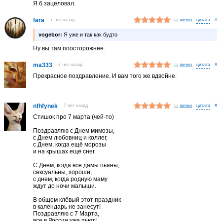
Я б зацеловал.
fara
7 лет назад
лично
#
vogebor:
Я уже и так как будто
Ну вы там поосторожнее.
ma333
7 лет назад
лично
#
Прекрасное поздравление. И вам того же вдвойне.
nfhfynek
7 лет назад
лично
#
Стишок про 7 марта (чей-то)
Поздравляю с Днем мимозы,
с Днем любовниц и коллег,
с Днем, когда ещё морозы
и на крышах ещё снег.
С Днем, когда все дамы пьяны,
сексуальны, хороши,
с днем, когда родную маму
ждут до ночи малыши.
В общем клёвый этот праздник
в календарь не занесут!
Поздравляю с 7 Марта,
все в России уже пьют!