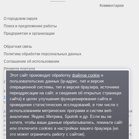
Комментарии
О городском округе
Поиск и предложение работы
Предприятия и организации
Обратная связь
Политика обработки персональных данных
Соглашение об использовании
Правила портала
Этот сайт производит обработку
файлов cookie
и
пользовательских данных (ip-адрес, тип и версия
операционной системы, тип и версия браузера, источнике
На информационном ресурсе применяются
рекомендательные
переадресации на сайт, и сведения об открытых страницах
технологии
.
сайта) в целях улучшения функционирования сайта и
© 2013-2026 «ОИНФО»,
сделано в Одинцово
проведения статистических исследований, в том числе с
использованием метрических программ и систем веб-
Для читателей: В России признаны экстремистскими и запрещены организации ФБК
аналитики: Яндекс.Метрика, Sputnik и др. Если вы не
(Фонд борьбы с коррупцией, признан иноагентом), Штабы Навального, «Национал-
большевистская партия», «Свидетели Иеговы», «Армия воли народа», «Русский
хотите, чтобы ваши данные обрабатывались, покиньте сайт
общенациональный союз», «Движение против нелегальной иммиграции», «Правый
или отключите cookies в настройках вашего браузера (но
сектор», УНА-УНСО, УПА, «Тризуб им. Степана Бандеры», «Мизантропик дивижн»,
это может ограничить работу с сайтом).
«Меджлис крымскотатарского народа», движение «Артподготовка», движение ЛГБТ,