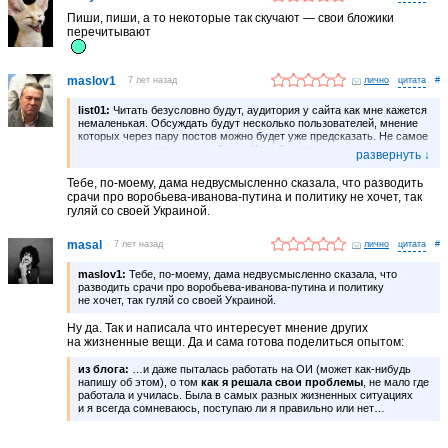
Пиши, пиши, а то некоторые так скучают — свои бложики
перечитывают
maslov1
7 лет назад
лично
#
list01:
Читать безусловно будут, аудитория у сайта как мне кажется
немаленькая. Обсуждать будут несколько пользователей, мнение
которых через пару постов можно будет уже предсказать. Не самое
плохое место для ведение блога. Хотя бы для начала.
И да, будете писать о проблемах, приготовьтесь, вам начнут
объяснять, что проблем на самом деле нет, вы а) гундос, б)
Тебе, по-моему, дама недвусмысленно сказала, что разводить
занимаетесь самопиаром, а вот в а) Европе, б)Штатах, в) на
срачи про воробьева-иванова-путина и политику не хочет, так
Украине, г) где угодно всё ещё хуже или как минимум так же
гуляй со своей Украиной.
Но это везде так, не только на этом сайте, так что норм
)
masal
7 лет назад
лично
#
maslov1:
Тебе, по-моему, дама недвусмысленно сказала, что
разводить срачи про воробьева-иванова-путина и политику
не хочет, так гуляй со своей Украиной.
Ну да. Так и написала что интересует мнение других
на жизненные вещи. Да и сама готова поделиться опытом:
из блога:
…и даже пыталась работать на ОИ (может как-нибудь
напишу об этом), о том
как я решала свои проблемы
, не мало где
работала и училась. Была в самых разных жизненных ситуациях
и я всегда сомневаюсь, поступаю ли я правильно или нет…