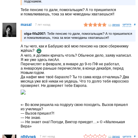
подскажем.
Тебе пенсию то дали, помогальщик? А то пришипился
и помалкиваешь, тока за мои чемоданы хватаешься!!
masal
7 лет назад
лично
#
olga-fifa2007:
Тебе пенсию то дали, помогальщик? А то пришипился
и помалкиваешь, тока за мои чемоданы хватаешься!!
А ты чего, как и Бабушко всё мою пенсию на свою сберкнижку
ждёшь?
А чего, я должен кричать чтоль? Обычное дело, заяву написал.
Я же уже здесь писАл.
Перечислят в феврале, в январе до 9-го ПФ не работал,
а январскую раньше перечисляли, в конце декабря, перед
Новым годом.
Да нафиг мне твоё барахло? Ты то сама когда отчалишь? Два
месяца уже всё никак не уедешь. Что то долго тебя евросоюз
проверяет. Не доверяет тебе Европа.
«- Во всем решила на подругу свою походить. Вызов пришел
из училища?
— Вызов пришел?!
— Не знаю.
— Не знает она! Погоди, Виктор приедет…» © «Маленькая
Вера»
nfhfynek
7 лет назад
лично
#