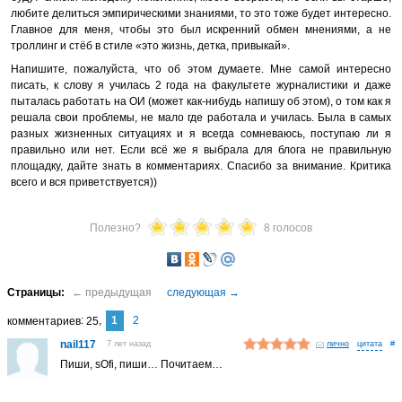
любите делиться эмпирическими знаниями, то это тоже будет интересно.
Главное для меня, чтобы это был искренний обмен мнениями, а не
троллинг и стёб в стиле «это жизнь, детка, привыкай».
Напишите, пожалуйста, что об этом думаете. Мне самой интересно
писать, к слову я училась 2 года на факультете журналистики и даже
пыталась работать на ОИ (может как-нибудь напишу об этом), о том как я
решала свои проблемы, не мало где работала и училась. Была в самых
разных жизненных ситуациях и я всегда сомневаюсь, поступаю ли я
правильно или нет. Если всё же я выбрала для блога не правильную
площадку, дайте знать в комментариях. Спасибо за внимание. Критика
всего и вся приветствуется))
Полезно?
8 голосов
1
2
комментариев
25
nail117
7 лет назад
лично
#
Пиши, sOfi, пиши… Почитаем…