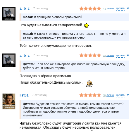
a_b_c
7 лет назад
лично
#
masal:
В принципе о своём правильней
Это будет называться саморекламой
masal:
А таких кто пишет типа «а у этого такое г…, но не у меня, а я
за него переживаю…» тут предостаточно
Тебя, конечно, окружающие не интересуют.
a_b_c
7 лет назад
лично
#
Цитата:
Если всё же я выбрала для блога не правильную площадку,
дайте знать в комментариях.
Площадка выбрана правильно.
Пиши обязательно! Делись мыслями.
list01
7 лет назад
лично
#
Цитата:
Будет ли это кто-то читать и писать комментарии в ответ?
Интересно ли вам открыто обсуждать проблемы социальные
проблемы и подробно, или не очень подробно, делиться опытом
и мнениями?
Читать безусловно будут, аудитория у сайта как мне кажется
немаленькая. Обсуждать будут несколько пользователей,