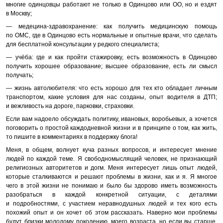
многие одинцовцы работают не только в Одинцово или ОО, но и ездят
в Москву;
— медецина-здравохранение: как получить медицинскую помощь
по ОМС, где в Одинцово есть нормальные и опытные врачи, что сделать
для бесплатной консультации у редкого специалиста;
— учёба: где и как пройти стажировку, есть возможность в Одинцово
получить хорошее образование; высшее образование, есть ли смысл
получать;
— жизнь автолюбителя: что есть хорошо для тех кто обладает личным
транспортом, какие условия для нас созданы, опыт водителя в ДТП;
и вежливость на дороге, парковки, страховки.
Если вам надоело обсуждать политику, ивановых, воробьевых, а хочется
поговорить о простой каждодневной жизни и в принципе о том, как жить,
то пишите в комментариях в поддержку блога!
Меня, в общем, волнует куча разных вопросов, и интересует мнение
людей по каждой теме. Я свободномыслящий человек, не признающий
религиозных авторитетов и догм. Меня интересует лишь опыт людей,
которые сталкиваются и решают проблемы в жизни, как и я. Я многое
чего в этой жизни не понимаю и было бы здорово иметь возможность
разобраться в каждой конкретной ситуации, с деталями
и подробностями, с участием неравнодушных людей и тех кого есть
похожий опыт и он хочет об этом рассказать. Наверно мои проблемы
будут близки молодому поколению, моего возраста, но если вы старше,