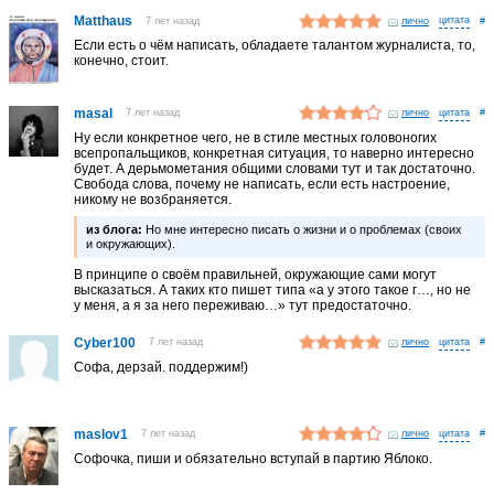
Matthaus
7 лет назад
лично
#
Если есть о чём написать, обладаете талантом журналиста, то,
конечно, стоит.
masal
7 лет назад
лично
#
Ну если конкретное чего, не в стиле местных головоногих
всепропальщиков, конкретная ситуация, то наверно интересно
будет. А дерьмометания общими словами тут и так достаточно.
Свобода слова, почему не написать, если есть настроение,
никому не возбраняется.
из блога:
Но мне интересно писать о жизни и о проблемах (своих
и окружающих).
В принципе о своём правильней, окружающие сами могут
высказаться. А таких кто пишет типа «а у этого такое г…, но не
у меня, а я за него переживаю…» тут предостаточно.
Cyber100
7 лет назад
лично
#
Софа, дерзай. поддержим!)
maslov1
7 лет назад
лично
#
Софочка, пиши и обязательно вступай в партию Яблоко.