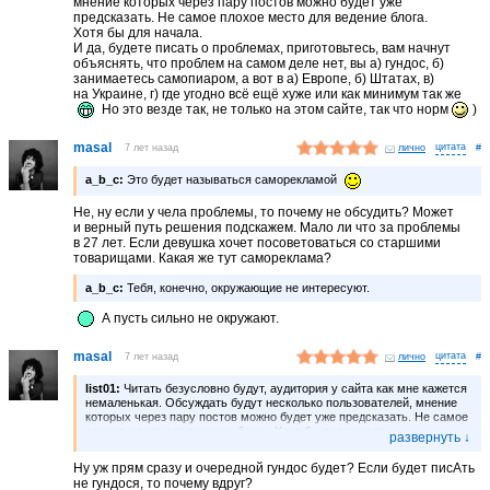
мнение которых через пару постов можно будет уже
предсказать. Не самое плохое место для ведение блога.
Хотя бы для начала.
И да, будете писать о проблемах, приготовьтесь, вам начнут
объяснять, что проблем на самом деле нет, вы а) гундос, б)
занимаетесь самопиаром, а вот в а) Европе, б) Штатах, в)
на Украине, г) где угодно всё ещё хуже или как минимум так же
Но это везде так, не только на этом сайте, так что норм
)
masal
7 лет назад
лично
#
a_b_c:
Это будет называться саморекламой
Не, ну если у чела проблемы, то почему не обсудить? Может
и верный путь решения подскажем. Мало ли что за проблемы
в 27 лет. Если девушка хочет посоветоваться со старшими
товарищами. Какая же тут самореклама?
a_b_c:
Тебя, конечно, окружающие не интересуют.
А пусть сильно не окружают.
masal
7 лет назад
лично
#
list01:
Читать безусловно будут, аудитория у сайта как мне кажется
немаленькая. Обсуждать будут несколько пользователей, мнение
которых через пару постов можно будет уже предсказать. Не самое
плохое место для ведение блога. Хотя бы для начала.
И да, будете писать о проблемах, приготовьтесь, вам начнут
объяснять, что проблем на самом деле нет, вы а) гундос, б)
Ну уж прям сразу и очередной гундос будет? Если будет писАть
занимаетесь самопиаром, а вот в а) Европе, б) Штатах, в)
не гундося, то почему вдруг?
на Украине, г) где угодно всё ещё хуже или как минимум так же