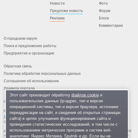
Новости
Фото
Предложи новость
Форум
Реклама
Блоги
Комментарии
О городском округе
Поиск и предложение работы
Предприятия и организации
Обратная связь
Политика обработки персональных данных
Соглашение об использовании
Правила портала
Этот сайт производит обработку
файлов cookie
и
пользовательских данных (ip-адрес, тип и версия
операционной системы, тип и версия браузера, источнике
На информационном ресурсе применяются
рекомендательные
переадресации на сайт, и сведения об открытых страницах
технологии
.
сайта) в целях улучшения функционирования сайта и
© 2013-2026 «ОИНФО»,
сделано в Одинцово
проведения статистических исследований, в том числе с
использованием метрических программ и систем веб-
Для читателей: В России признаны экстремистскими и запрещены организации ФБК
аналитики: Яндекс.Метрика, Sputnik и др. Если вы не
(Фонд борьбы с коррупцией, признан иноагентом), Штабы Навального, «Национал-