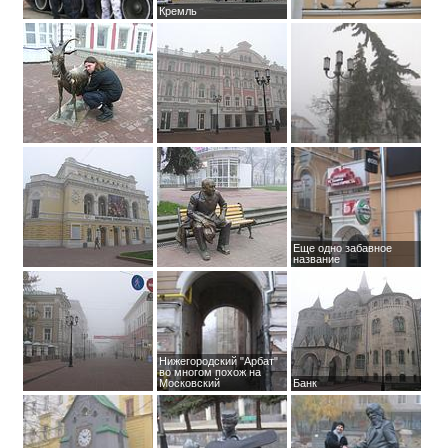
Кремль
Еще одно забавное
название
Нижегородский "Арбат"
во многом похож на
Московский
Банк