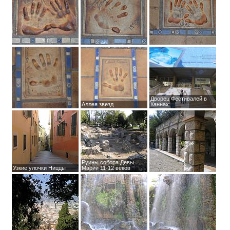
Дворец Фестивалей в
Аллея звезд
Каннах
Руины собора Девы
Узкие улочки Ниццы
Марии 11-12 веков