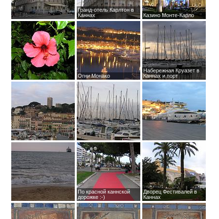
Гранд-отель Карлтон в
Каннах
Казино Монте-Карло
Набережная Круазет в
Огни Монако
Каннах и порт
По красной каннской
Дворец Фестивалей в
дорожке :-)
Каннах