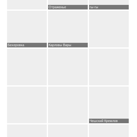
Отраженье
гы-гы
Бехеровка
Карловы Вары
Чешский Кремлов