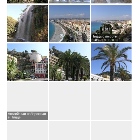
Ницца с высоты
птичьего полета
Английская набережная
в Ницце