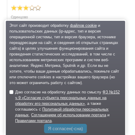
Одинцово
Этот сайт производит обработку
файлов cookie
и
на сайте 31.07.2026 17:02
пользовательских данных (ip-адрес, тип и версия
операционной системы, тип и версия браузера, источнике
Блог
(42)
переадресации на сайт, и сведения об открытых страницах
сайта) в целях улучшения функционирования сайта и
Фото
(456)
проведения статистических исследований, в том числе с
использованием метрических программ и систем веб-
Добавить в друзья
аналитики: Яндекс.Метрика, Sputnik и др. Если вы не
Написать Praskovya
хотите, чтобы ваши данные обрабатывались, покиньте сайт
или отключите cookies в настройках вашего браузера (но
это может ограничить работу с сайтом).
Акция: Помощь Ветеранам. (Начало)
(16)
Даю согласие на обработку данных по смыслу
ФЗ №152
Пра миня
(5)
ч.9 «Согласие субъекта персональных данных на
обработку его персональных данных»
, а также
Творчиства: маё и ниочень
(10)
соглашаюсь с
Политикой обработки персональных
Внеклассное чтение
(1)
данных
,
Соглашением об использовании портала
и
Правилами портала
.
Акция: Помощь Ветеранам. (Завершение)
(3)
Я согласен(-сна)
Просто так
(3)