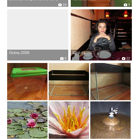
А было это осенью, в сентябре,
16
9
году в 2006. SATANIZMO и
Praskovya залили в фонтан 7,5
литров моющего средства для
посуды "Золушка". Всем
понравилось ))
Осень 2006
Што-та
6
22