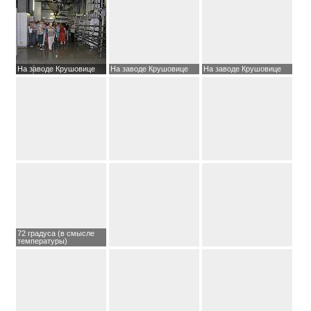
На заводе Крушовице
На заводе Крушовице
На заводе Крушовице
72 градуса (в смысле
температуры)