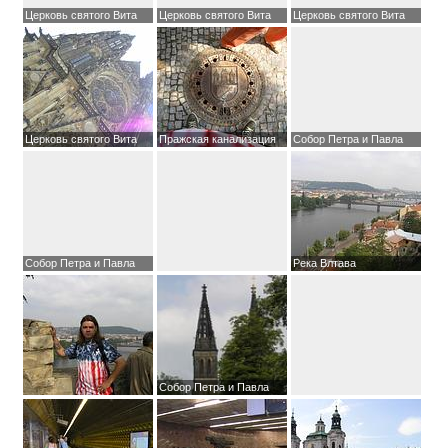
Церковь святого Вита
Церковь святого Вита
Церковь святого Вита
Церковь святого Вита
Пражская канализация
Собор Петра и Павла
Собор Петра и Павла
Река Влтава
Собор Петра и Павла