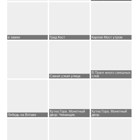
в замке
Град Кост
Карлов Мост утром
В Праге много смешных
Самая узкая улица
слов
Кутна Гора. Монетный
Кутна Гора. Монетный
Лебедь на Влтаве
двор. Чеканщик.
двор.