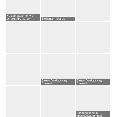
Не все Малоткену с
ослами фоткаться
Закрытая тюрьма
Замок Глубока над
Замок Глубока над
Влтавой
Влтавой
Вепрево колено,
бромбораки и пиво