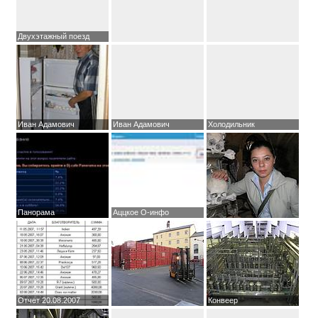
Двухэтажный поезд
Иван Адамович
Иван Адамович
Холодильник
Панорама
Аццкое О-инфо
Отчет 20.08.2007
Конвеер