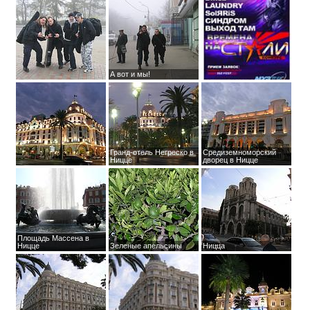
А вот и мы!
Гранд-отель Негреско в
Средиземноморский
Ницце
дворец в Ницце
Площадь Массена в
Ницце
Зеленые апельсины
Ницца