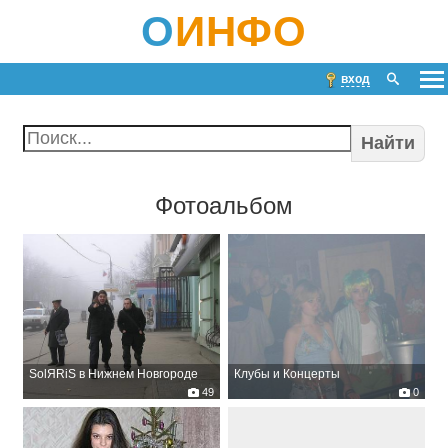
О
ИНФО
вход
Найти
Фотоальбом
SolЯRiS в Нижнем Новгороде
Клубы и Концерты
49
0