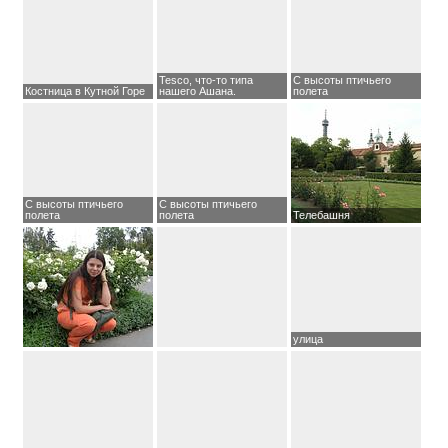
Tesco, что-то типа
С высоты птичьего
Костница в Кутной Горе
нашего Ашана.
полета
С высоты птичьего
С высоты птичьего
полета
полета
Телебашня
улица