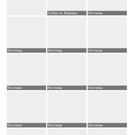
Собор св. Варвары
Костница
Костница
Костница
Костница
Костница
Костница
Костница
Костница
Костница
Костница