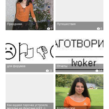
Праздники
Путешествия
0
0
для форумов
Отчеты
11
14
Как аццкая парочка устроила
веселье на фонтане в КЗ :-)
Коломенское