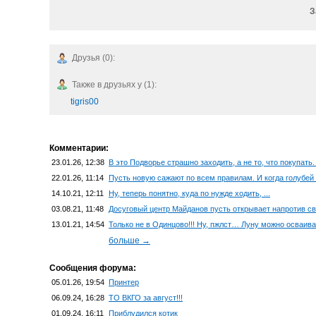
З
Друзья (0):
Также в друзьях у (1):
tigris00
Комментарии:
23.01.26, 12:38
В это Подворье страшно заходить, а не то, что покуп
22.01.26, 11:14
Пусть новую сажают по всем правилам. И когда голубей о
14.10.21, 12:11
Ну, теперь понятно, куда по нужде ходить, ...
03.08.21, 11:48
Досуговый центр Майданов пусть открывает напротив свое
13.01.21, 14:54
Только не в Одинцово!!! Ну, пжлст… Луну можно осваива
больше →
Сообщения форума:
05.01.26, 19:54
Принтер
06.09.24, 16:28
ТО ВКГО за август!!!
01.09.24, 16:11
Приблудился котик