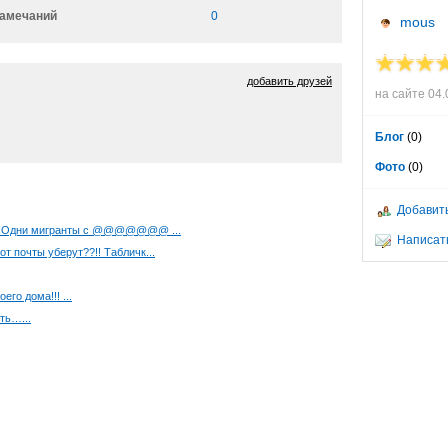
амечаний
0
mous
добавить друзей
на сайте 04.
Блог
(0)
Фото
(0)
Добавить
ать. Одни мигранты с @@@@@@@ ...
Написат
т почты уберут??!! Табличк...
го дома!!! ...
ть…...