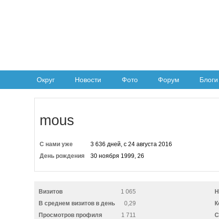
Округ
Новости
Фото
Форум
Блоги
mous
С нами уже
3 636 дней, с 24 августа 2016
День рождения
30 ноября 1999, 26
Визитов
1 065
Н
В среднем визитов в день
0,29
К
Просмотров профиля
1 711
C