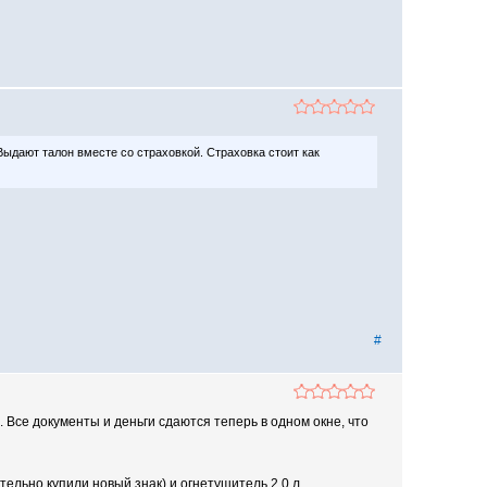
Выдают талон вместе со страховкой. Страховка стоит как
#
 Все документы и деньги сдаются теперь в одном окне, что
ельно купили новый знак) и огнетушитель 2,0 л.