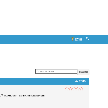
вход
Найти
7 319
ую? можно ли там вязть кватанции