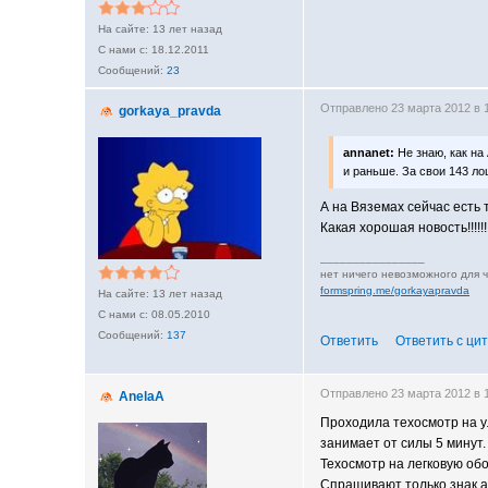
13 лет назад
18.12.2011
23
Отправлено 23 марта 2012 в
gorkaya_pravda
annanet:
Не знаю, как на
и раньше. За свои 143 ло
А на Вяземах сейчас есть 
Какая хорошая новость!!!!!!
________________
нет ничего невозможного для 
formspring.me/gorkayapravda
13 лет назад
08.05.2010
137
Ответить
Ответить с ци
Отправлено 23 марта 2012 в
AnelaA
Проходила техосмотр на ул
занимает от силы 5 минут.
Техосмотр на легковую обо
Спрашивают только знак ав