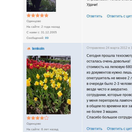
Удачи!
Ответить
Ответить с ци
Одинцово
2 года назад
31.12.2005
89
Отправлено 24 марта 2012 в
lenkoln
Сегодня прошла техосмотр
осталась очень довольна!
стоимость на легковую 680 
из документов нужно лишь 
огнетушитель не менее 2 л
в очереди было 2-3 челове
везде чисто и аккуратно.
сотрудники, которые прово
у меня перегорела лампоч
в общем по времени все за
не более 3 машин.
Спасибо большое сотрудн
Одинцово
Ответить
Ответить с ци
6 лет назад