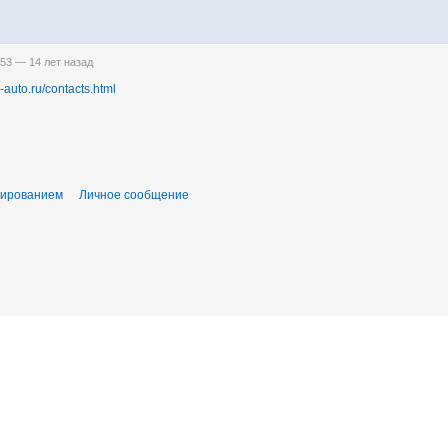
9:53 —
14 лет назад
-auto.ru/contacts.html
тированием
Личное сообщение