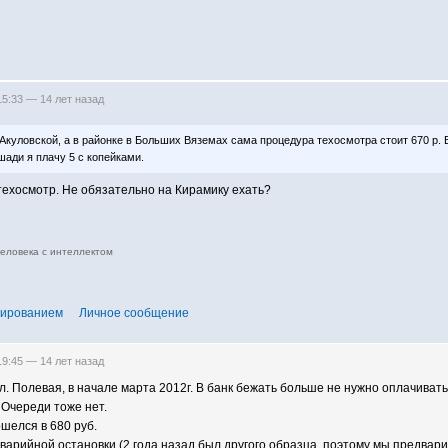
 15:33 —
14 лет назад
 Акуловской, а в районке в Больших Вяземах сама процедура техосмотра стоит 670 р. 
шади я плачу 5 с копейками.
техосмотр. Не обязательно на Кирамику ехать?
человека с интеллектом
тированием
Личное сообщение
 19:45 —
14 лет назад
. Полевая, в начале марта 2012г. В банк бежать больше не нужно оплачивать.
 Очереди тоже нет.
шелся в 680 руб.
арийной остановки (2 года назад был другого образца, поэтому мы предварит