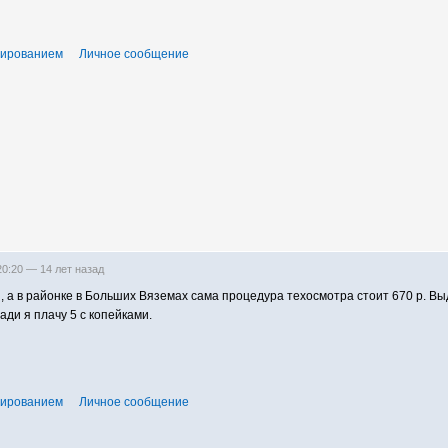
тированием
Личное сообщение
 20:20 —
14 лет назад
й, а в районке в Больших Вяземах сама процедура техосмотра стоит 670 р. Вы
ади я плачу 5 с копейками.
тированием
Личное сообщение