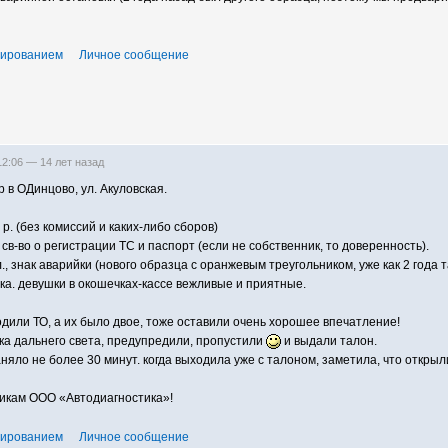
тированием
Личное сообщение
 12:06 —
14 лет назад
 в ОДинцово, ул. Акуловская.
р. (без комиссий и каких-либо сборов)
св-во о регистрации ТС и паспорт (если не собственник, то доверенность).
., знак аварийки (нового образца с оранжевым треугольником, уже как 2 года т
ка. девушки в окошечках-кассе вежливые и приятные.
дили ТО, а их было двое, тоже оставили очень хорошее впечатление!
ка дальнего света, предупредили, пропустили
и выдали талон.
няло не более 30 минут. когда выходила уже с талоном, заметила, что откры
икам ООО «Автодиагностика»!
тированием
Личное сообщение