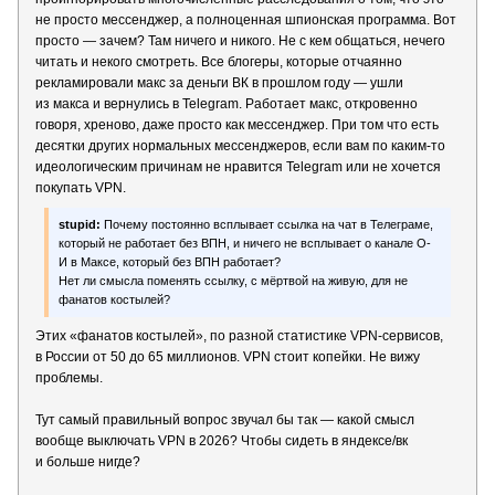
не просто мессенджер, а полноценная шпионская программа. Вот
просто — зачем? Там ничего и никого. Не с кем общаться, нечего
читать и некого смотреть. Все блогеры, которые отчаянно
рекламировали макс за деньги ВК в прошлом году — ушли
из макса и вернулись в Telegram. Работает макс, откровенно
говоря, хреново, даже просто как мессенджер. При том что есть
десятки других нормальных мессенджеров, если вам по каким-то
идеологическим причинам не нравится Telegram или не хочется
покупать VPN.
stupid:
Почему постоянно всплывает ссылка на чат в Телеграме,
который не работает без ВПН, и ничего не всплывает о канале О-
И в Максе, который без ВПН работает?
Нет ли смысла поменять ссылку, с мёртвой на живую, для не
фанатов костылей?
Этих «фанатов костылей», по разной статистике VPN-сервисов,
в России от 50 до 65 миллионов. VPN стоит копейки. Не вижу
проблемы.
Тут самый правильный вопрос звучал бы так — какой смысл
вообще выключать VPN в 2026? Чтобы сидеть в яндексе/вк
и больше нигде?