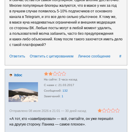
и сейчас остается самой популярной. Одной вполне достаточно.
Многие популярные блогеры жалуются, что в максе у них за год
в лучшем случае появилось 5-10% подписчиков от основного
канала в Telegram, и это все дело сильно убыточное. К тому же,
в максе куча неадекватных ограничений и внешняя модерация
со стороны ВК. Любые посты могут в любой момент удалить,
а пользователей молча забанить, часто без предупреждения
и каких-либо объяснений. Кому после такого захочется иметь дело
с такой платформой?
Ответить
Ответить с цитированием
Личное сообщение
#
itdoc
3 часа назад
21.03.2017
132
1
Отправлено 08 июля 2026 в 21:01 —
30 дней назад
«А тот, кто «завибрировал» — всё, считайте, он уже перешёл
на другую сторону. Паника — самое плохое».