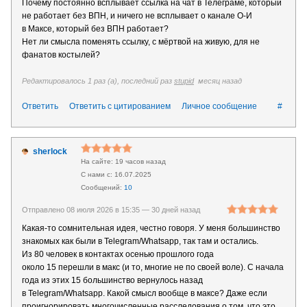
Почему постоянно всплывает ссылка на чат в Телеграме, который
не работает без ВПН, и ничего не всплывает о канале О-И
в Максе, который без ВПН работает?
Нет ли смысла поменять ссылку, с мёртвой на живую, для не
фанатов костылей?
Редактировалось 1 раз (а), последний раз
stupid
месяц назад
Ответить
Ответить с цитированием
Личное сообщение
#
sherlock
19 часов назад
16.07.2025
10
Отправлено 08 июля 2026 в 15:35 —
30 дней назад
Какая-то сомнительная идея, честно говоря. У меня большинство
знакомых как были в Telegram/Whatsapp, так там и остались.
Из 80 человек в контактах осенью прошлого года
около 15 перешли в макс (и то, многие не по своей воле). С начала
года из этих 15 большинство вернулось назад
в Telegram/Whatsapp. Какой смысл вообще в максе? Даже если
проигнорировать многочисленные расследования о том, что это