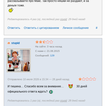
рассказываете про Макс. Так просто няшки не раздают, и за
деньги тоже.
Редактировалось 4 раз (а), последний раз
stupid
29 дней назад
Ответить
Ответить с цитированием
Личное сообщение
#
stupid
3 часа назад
21.06.2015
129
Отправлено 10 июля 2026 в 15:34 —
28 дней назад
И тишина… Спасибо всем за внимание…
30 дней
официального ответа ждать?
Редактировалось 1 раз (а), последний раз
stupid
28 дней назад