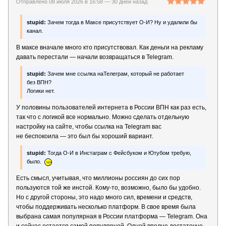
Отправлено 08 июля 2026 в 16:58 —
30 дней назад
stupid:
Зачем тогда в Максе присутствует О-И? Ну и удалили бы
канал.
В максе вначале много кто присутствовал. Как деньги на рекламу
давать перестали — начали возвращаться в Telegram.
stupid:
Зачем мне ссылка наТелеграм, который не работает
без ВПН?
Логики нет.
У половины пользователей интернета в России ВПН как раз есть,
так что с логикой все нормально. Можно сделать отдельную
настройку на сайте, чтобы ссылка на Telegram вас
не беспокоила — это был бы хороший вариант.
stupid:
Тогда О-И в Инстаграм с Фейсбуком и Ютубом требую,
было.
Есть смысл, учитывая, что миллионы россиян до сих пор
пользуются той же инстой. Кому-то, возможно, было бы удобно.
Но с другой стороны, это надо много сил, времени и средств,
чтобы поддерживать несколько платформ. В свое время была
выбрана самая популярная в России платформа — Telegram. Она