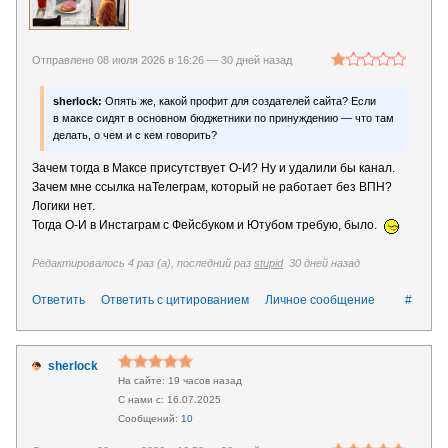
Отправлено 08 июля 2026 в 16:26 —
30 дней назад
sherlock:
Опять же, какой профит для создателей сайта? Если
в максе сидят в основном бюджетники по принуждению — что там
делать, о чем и с кем говорить?
Зачем тогда в Максе присутствует О-И? Ну и удалили бы канал.
Зачем мне ссылка наТелеграм, который не работает без ВПН?
Логики нет.
Тогда О-И в Инстаграм с Фейсбуком и Ютубом требую, было.
Редактировалось 4 раз (а), последний раз
stupid
30 дней назад
Ответить
Ответить с цитированием
Личное сообщение
#
sherlock
19 часов назад
16.07.2025
10