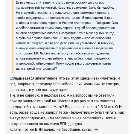
Есть смысл, учитывая, что миллионы россиян до сих пор
пользуются той же инстой. Кому-то, возможно, было бы удобно.
Но с другой стороны, это надо много сил, времени и средств,
чтобы поддерживать несколько платформ. В свое время была
выбрана самая популярная в России платформа — Telegram. Она
и сейчас остается самой популярной. Одной вполне достаточно.
Многие популярные блогеры жалуются, что в максе у них за год
в лучшем случае появилось 5-10% подписчиков от основного
канала в Telegram, и это все дело сильно убыточное. К тому же,
в максе куча неадекватных ограничений и внешняя модерация
со стороны ВК. Любые посты могут в любой момент удалить,
а пользователей молча забанить, часто без предупреждения
и каких-либо объяснений. Кому после такого захочется иметь
дело с такой платформой?
Складывается впечатление, что вы этим здесь и занимаетесь. Я
вот, например, передачу «Спокойной ночи малыши» не смотрю,
а она есть, и у неё есть аудитория.
Т. е. я не советую, я недоумеваю. А на вопрос вы не ответили,
почему рядом с ссылкой на Телеграм (ну раз вам так хочется)
не может быть ссылки на Макс? Вера не позволяет? В Максе О-И
есть, разве труда не жалко? Те же «бюджетники» будут читать, как
вы тут преподносите, или это социальная сегрегация? Пока я
вижу сегрегацию по наличию ВПН доступа.
Кстати, тот же ВПН далеко не безобиден, как вы тут