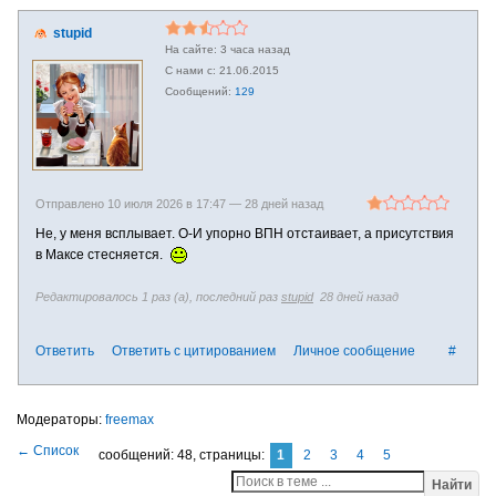
stupid
3 часа назад
21.06.2015
129
Отправлено 10 июля 2026 в 17:47 —
28 дней назад
Не, у меня всплывает. О-И упорно ВПН отстаивает, а присутствия
в Максе стесняется.
Редактировалось 1 раз (а), последний раз
stupid
28 дней назад
Ответить
Ответить с цитированием
Личное сообщение
#
freemax
сообщений: 48,
страницы:
1
2
3
4
5
Найти