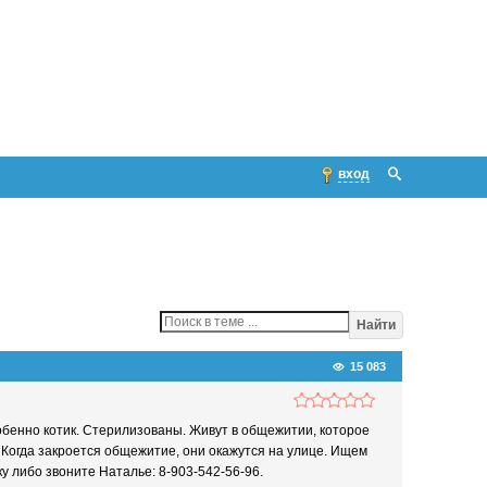
вход
Найти
15 083
собенно котик. Стерилизованы. Живут в общежитии, которое
 Когда закроется общежитие, они окажутся на улице. Ищем
 либо звоните Наталье: 8-903-542-56-96.