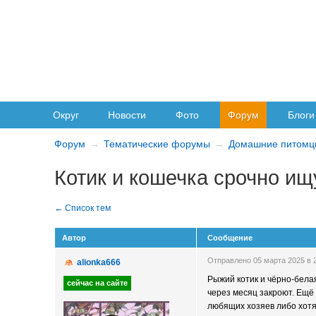
Округ
Новости
Фото
Форум
Блоги
Форум
Тематические форумы
Домашние питомц
Котик и кошечка срочно ищ
Автор
Сообщение
Отправлено 05 марта 2025 в
alionka666
Рыжий котик и чёрно-белая
через месяц закроют. Ещё
любящих хозяев либо хотя