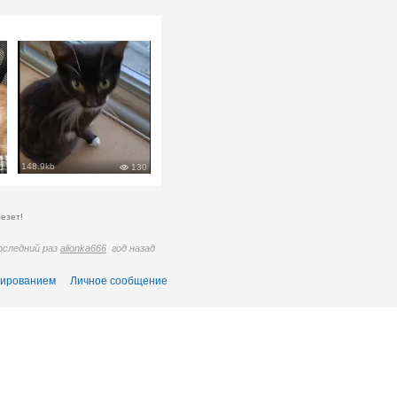
148.9kb
0
130
езет!
последний раз
alionka666
год назад
тированием
Личное сообщение