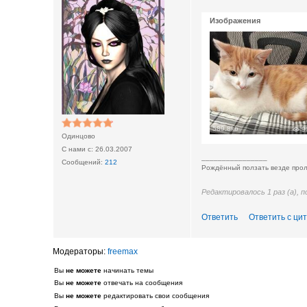
Изображения
589.8kb
9
Одинцово
26.03.2007
________________
212
Рождённый ползать везде прол
Редактировалось 1 раз (а), 
Ответить
Ответить с ци
freemax
Вы
не можете
начинать темы
Вы
не можете
отвечать на сообщения
Вы
не можете
редактировать свои сообщения