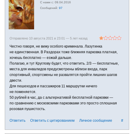
09.04.2016
97
Отправлено 10 августа 2021 в 23:01 —
5 лет назад
Честно говоря, не вижу особого криминала. Лазутинка
не единственная. В Раздорах тоже ближняя парковка платная,
хочешь бесплатно — езжай дальше.
Полагаю, и тут Круглову будет, что ответить. 2/3 — бесплатные,
места для инвалидов предусмотрены вблизи входа, парк
спортивный, спортсмены не развалятся пройти лишних шагов
двести.
Для пешеходов и пассажиров 11 маршрутки ничего
не поменяется.
50 рублей в час, да с альтернативой бесплатной парковки —
по сравнению с московскими парковками это просто сплошная
розовая пушистость.
Ответить
Ответить с цитированием
Личное сообщение
#