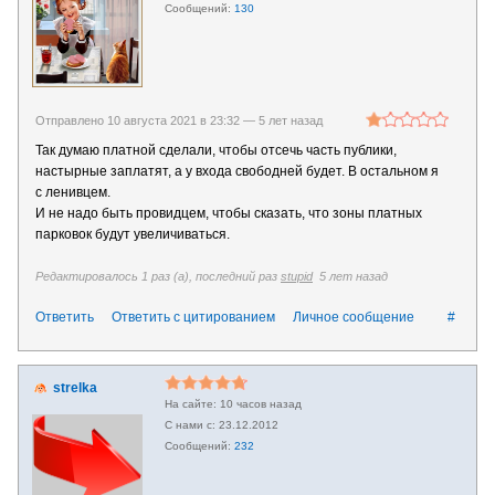
130
Отправлено 10 августа 2021 в 23:32 —
5 лет назад
Так думаю платной сделали, чтобы отсечь часть публики,
настырные заплатят, а у входа свободней будет. В остальном я
с ленивцем.
И не надо быть провидцем, чтобы сказать, что зоны платных
парковок будут увеличиваться.
Редактировалось 1 раз (а), последний раз
stupid
5 лет назад
Ответить
Ответить с цитированием
Личное сообщение
#
strelka
10 часов назад
23.12.2012
232