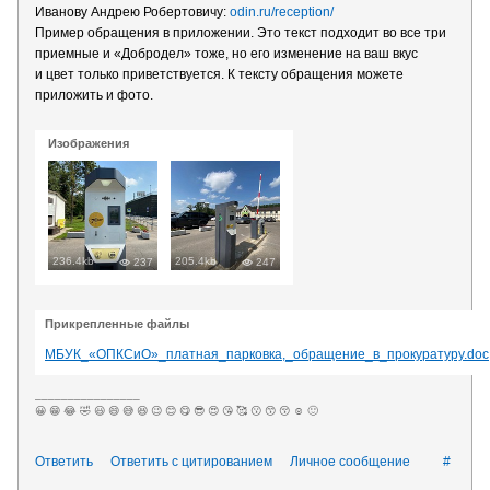
Иванову Андрею Робертовичу:
odin.ru/reception/
Пример обращения в приложении. Это текст подходит во все три
приемные и «Добродел» тоже, но его изменение на ваш вкус
и цвет только приветствуется. К тексту обращения можете
приложить и фото.
Изображения
236.4kb
205.4kb
237
247
Прикрепленные файлы
МБУК_«ОПКСиО»_платная_парковка,_обращение_в_прокуратуру.doc
________________
😀 😁 😂 🤣 😃 😄 😅 😆 😉 😊 😋 😎 😍 😘 🥰 😗 😙 😚 ☺️ 🙂
Ответить
Ответить с цитированием
Личное сообщение
#