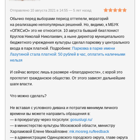
Отправлено 10 августа 2021 в 14:55 —
5 лет назад
Обычно перед выборами период оттепели, мораторий
на реализацию непопулярных решений. Но, видимо, к МБУК
«ОПКСиО» это не относится. 10 августа бывший биатлонист
Круглов Николай Николаевич, а ныне директор муниципального
бюджетного учреждения культуры сделал парковку у центрального
входа в парк платной. Подробнее:
Парковка в парке имени
Лазутиной стала платной: 50 рублей в час, оплатить наличными
нельзя
И сейчас вопрос лишь в размере «благодарности», с корой это
проглотит гражданское общество. От этого зависят дальнейшие
шаги власти.
Что можно сделать?
Не вставая с условного дивана и потратив минимум личного
времени вы можете направить обращения в:
— в прокуратуру через госуслуги:
gosuslugi.ru/
— в министерство культуры Московской области, министру
Харламовой Елене Михайловне:
mk.mosreg.ru/feedback
— в администрацию Одинцовского городского округа, главе округа