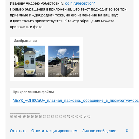
Иванову Андрею Робертовичу:
odin.ru/reception/
Пример обращения в приложении. Это текст подходит во все три
приемные и «Добродел» тоже, но его изменение на ваш вкус
и цвет только приветствуется. К тексту обращения можете
приложить и фото.
Изображения
236.4kb
205.4kb
237
247
Прикрепленные файлы
МБУК_«ОПКСиО»_платная_парковка,_обращение_в_прокуратуру.doc
________________
😀 😁 😂 🤣 😃 😄 😅 😆 😉 😊 😋 😎 😍 😘 🥰 😗 😙 😚 ☺️ 🙂
Ответить
Ответить с цитированием
Личное сообщение
#