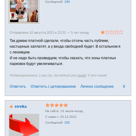
130
Отправлено 10 августа 2021 в 23:32 —
5 лет назад
Так думаю платной сделали, чтобы отсечь часть публики,
настырные заплатят, а у входа свободней будет. В остальном я
с ленивцем.
И не надо быть провидцем, чтобы сказать, что зоны платных
парковок будут увеличиваться.
Редактировалось 1 раз (а), последний раз
stupid
5 лет назад
Ответить
Ответить с цитированием
Личное сообщение
#
strelka
13 часов назад
23.12.2012
232