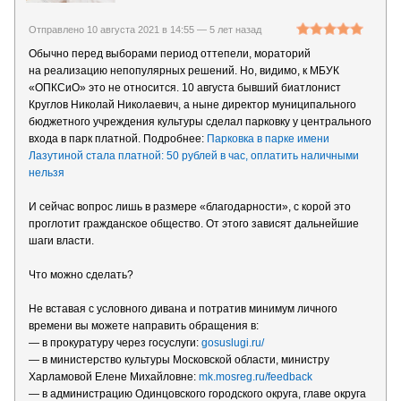
Отправлено 10 августа 2021 в 14:55 —
5 лет назад
Обычно перед выборами период оттепели, мораторий
на реализацию непопулярных решений. Но, видимо, к МБУК
«ОПКСиО» это не относится. 10 августа бывший биатлонист
Круглов Николай Николаевич, а ныне директор муниципального
бюджетного учреждения культуры сделал парковку у центрального
входа в парк платной. Подробнее:
Парковка в парке имени
Лазутиной стала платной: 50 рублей в час, оплатить наличными
нельзя
И сейчас вопрос лишь в размере «благодарности», с корой это
проглотит гражданское общество. От этого зависят дальнейшие
шаги власти.
Что можно сделать?
Не вставая с условного дивана и потратив минимум личного
времени вы можете направить обращения в:
— в прокуратуру через госуслуги:
gosuslugi.ru/
— в министерство культуры Московской области, министру
Харламовой Елене Михайловне:
mk.mosreg.ru/feedback
— в администрацию Одинцовского городского округа, главе округа