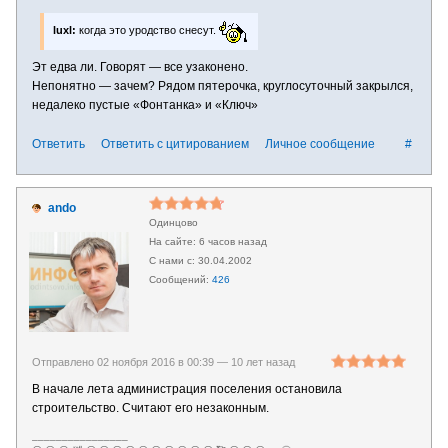
luxl:
когда это уродство снесут.
Эт едва ли. Говорят — все узаконено.
Непонятно — зачем? Рядом пятерочка, круглосуточный закрылся,
недалеко пустые «Фонтанка» и «Ключ»
Ответить
Ответить с цитированием
Личное сообщение
#
ando
Одинцово
6 часов назад
30.04.2002
426
Отправлено 02 ноября 2016 в 00:39 —
10 лет назад
В начале лета администрация поселения остановила
строительство. Считают его незаконным.
________________