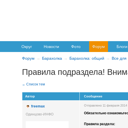
Округ
Новости
Фото
Форум
Блоги
Форум
Барахолка
Барахолка: общий
Все для
Правила подраздела! Вним
Автор
Сообщение
Отправлено 11 февраля 2014
freemax
Обязательно ознакомьте
Одинцово-ИНФО
Правила раздела: