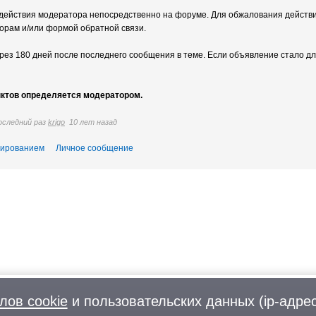
 действия модератора непосредственно на форуме. Для обжалования дейст
орам и/или формой обратной связи.
ез 180 дней после последнего сообщения в теме. Если объявление стало дл
нктов определяется модератором.
последний раз
krigo
10 лет назад
тированием
Личное сообщение
лов cookie
и пользовательских данных (ip-адрес