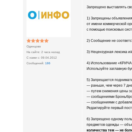
Запрещено выставлять сво
1) Запрещены объявления 
от имени коммерческой орг
с помощью поисковых сист
2) Сообщение не соответс
Одинцово
3) Нецензурная лексика и
2 часа назад
09.04.2012
4) Использование «КРИЧА
186
Используйте заглавную бу
5) Запрещается поднимать
— раньше, чем через 7 дн
— путем снижения цены за
— сообщениями Бронь/бро
— сообщениями с добавле
Редактируйте первый пост
6) Запрещено одному поль
предметов одежды — объед
количества тем — не боле