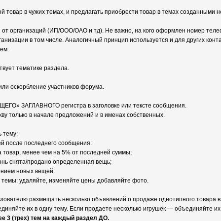
й товар в чужих темах, и предлагать приобрести товар в темах созданными н
от организаций (ИП/ООО/ОАО и тд). Не важно, на кого оформлен номер теле
анизации в том числе. Аналогичный принцип используется и для других контакт
ем.
твует тематике раздела.
/или оскорбление участников форума.
ЩЕГО» ЗАГЛАВНОГО регистра в заголовке или тексте сообщения.
кву только в начале предложений и в именах собственных.
 тему:
ей после последнего сообщения:
 товар, менее чем на 5% от последней суммы;
нь снята/продано определенная вещь;
нием новых вещей.
 темы: удаляйте, изменяйте цены добавляйте фото.
зователю размещать несколько объявлений о продаже однотипного товара в
иняйте их в одну тему. Если продаете несколько игрушек — объединяйте их 
е 3 (трех) тем на каждый раздел ДО.