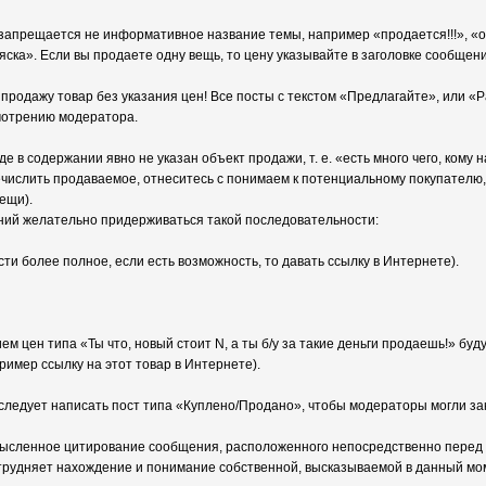
 запрещается не информативное название темы, например «продается!!!», «от
ска». Если вы продаете одну вещь, то цену указывайте в заголовке сообщени
продажу товар без указания цен! Все посты с текстом «Предлагайте», или «
мотрению модератора.
де в содержании явно не указан объект продажи, т. е. «есть много чего, кому
ечислить продаваемое, отнеситесь с понимаем к потенциальному покупателю,
ещи).
ий желательно придерживаться такой последовательности:
и более полное, если есть возможность, то давать ссылку в Интернете).
м цен типа «Ты что, новый стоит N, а ты б/у за такие деньги продаешь!» буду
имер ссылку на этот товар в Интернете).
 следует написать пост типа «Куплено/Продано», чтобы модераторы могли за
мысленное цитирование сообщения, расположенного непосредственно перед 
атрудняет нахождение и понимание собственной, высказываемой в данный мо