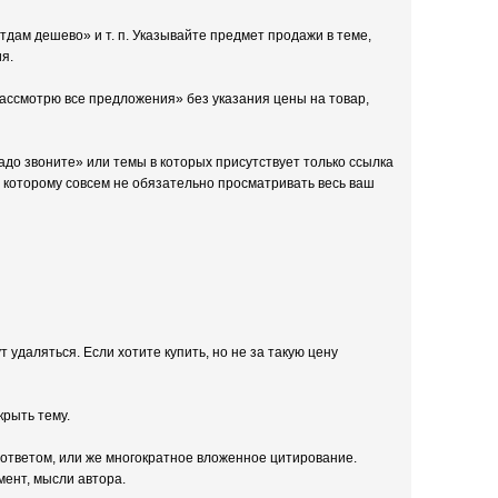
дам дешево» и т. п. Указывайте предмет продажи в теме,
я.
Рассмотрю все предложения» без указания цены на товар,
 надо звоните» или темы в которых присутствует только ссылка
 которому совсем не обязательно просматривать весь ваш
т удаляться. Если хотите купить, но не за такую цену
крыть тему.
ответом, или же многократное вложенное цитирование.
мент, мысли автора.