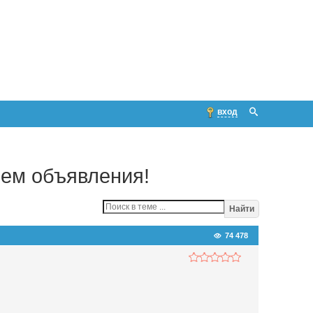
вход
ием объявления!
Найти
74 478