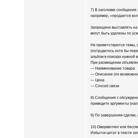
7) В заголовке сообщения
например, «продается коля
Запрещено выставлять на 
могут быть удалены по ус
Не приветствуются темы, г
(потрудитесь хотя бы пер
альбом в поисках нужной в
При размещении объявлен
— Наименование товара
— Описание (по возможност
— Цена
— Способ связи
8) Сообщения с обсуждение
приведите аргументы (напр
9) По завершении сделки,
10) Оверквотинг или бесс
Избыток цитат в тексте з