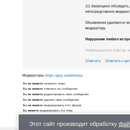
11) Запрещено обсуждать
непосредственно модерат
Объявления удаляются чер
модератору.
Нарушение любого из пу
Редактировалось 4 раз (а), 
Ответить
Ответить с ци
krigo
,
ajjay
,
aaaleksaaa
Вы
не можете
начинать темы
Вы
не можете
отвечать на сообщения
Вы
не можете
редактировать свои сообщения
Вы
не можете
удалять свои сообщения
Вы
не можете
модерировать этот форум
Вы
можете
модерировать эту тему
Этот сайт производит обработку
фай