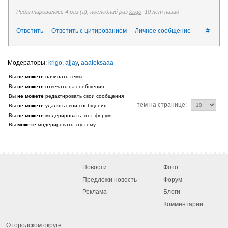
Редактировалось 4 раз (а), последний раз
krigo
10 лет назад
Ответить
Ответить с цитированием
Личное сообщение
#
krigo
,
ajjay
,
aaaleksaaa
Вы
не можете
начинать темы
Вы
не можете
отвечать на сообщения
Вы
не можете
редактировать свои сообщения
тем на странице:
Вы
не можете
удалять свои сообщения
Вы
не можете
модерировать этот форум
Вы
можете
модерировать эту тему
Новости
Фото
Предложи новость
Форум
Реклама
Блоги
Комментарии
О городском округе