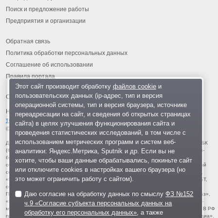
Поиск и предложение работы
Предприятия и организации
Обратная связь
Политика обработки персональных данных
Соглашение об использовании
Правила портала
Этот сайт производит обработку
файлов cookie
и
пользовательских данных (ip-адрес, тип и версия
операционной системы, тип и версия браузера, источнике
На информационном ресурсе применяются
рекомендательные
переадресации на сайт, и сведения об открытых страницах
технологии
.
сайта) в целях улучшения функционирования сайта и
© 2013-2026 «ОИНФО»,
сделано в Одинцово
проведения статистических исследований, в том числе с
использованием метрических программ и систем веб-
Для читателей: В России признаны экстремистскими и запрещены организации ФБК
аналитики: Яндекс.Метрика, Sputnik и др. Если вы не
(Фонд борьбы с коррупцией, признан иноагентом), Штабы Навального, «Национал-
большевистская партия», «Свидетели Иеговы», «Армия воли народа», «Русский
хотите, чтобы ваши данные обрабатывались, покиньте сайт
общенациональный союз», «Движение против нелегальной иммиграции», «Правый
или отключите cookies в настройках вашего браузера (но
сектор», УНА-УНСО, УПА, «Тризуб им. Степана Бандеры», «Мизантропик дивижн»,
это может ограничить работу с сайтом).
«Меджлис крымскотатарского народа», движение «Артподготовка», движение ЛГБТ,
общероссийская политическая партия «Воля», АУЕ, батальоны «Азов» и «Айдар».
Даю согласие на обработку данных по смыслу
ФЗ №152
Признаны террористическими и запрещены: «Движение Талибан», «Имарат Кавказ»,
«Исламское государство» (ИГ, ИГИЛ), Джебхад-ан-Нусра, «АУМ Синрике», «Братья-
ч.9 «Согласие субъекта персональных данных на
мусульмане», «Аль-Каида в странах исламского Магриба», «Сеть», «Колумбайн». В РФ
обработку его персональных данных»
, а также
признана нежелательной деятельность «Открытой России», издания «Проект Медиа».