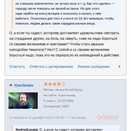
не слишком компетентен, не лучше всех и т. д. Как это сделать —
гораздо легче показать на личной встрече. Но для этого
надо прийти на консультацию к психологу и начать с ним
работать. Психологи для того и учатся по 10 лет минимум, чтобы
помогать людям делать такие парадоксальные вещи.
О, а если ты садист, которому доставляет удовольствие смотреть
на страдания других, на боль, на смерть, тоже не надо бороться
со своими желаниями и чувствами? Чтобы стать мразью
наподобии Чикатило? Нет! С собой и со своими желаниями
бороться надо, пока это не переросло из наблюдений в действия.
Ответить
Ответить с цитированием
Личное сообщение
#
Vyacheslav
Москва, метро Китай-Город
4 дня назад
22.03.2006
2207
Отправлено 11 декабря 2019 в 00:35 —
7 лет назад
SerdceGungla:
О, а если ты садист, которому доставляет