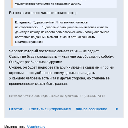
удовольствие смотреть на страдания других
Вы невнимательно читаете топикстартер
Владимир:
Здравствуйте! Я постоянно ломаюсь
психологически… Я довольно эмоциональный человек и часто
действую исходя из своего психологического и эмоционального
состояния на данный момент. У меня есть склонность
к саморазрушению
Человек, который постоянно ломает себя — не садист.
Садист не будет спрашивать — «как мне разобраться с собой».
Он будет разбираться с другими.
Скорее, он будет подозревать других людей в садизме и прочей
агрессии — это даёт право возмущаться и нападать.
У каждого человека есть и та и другая сторона, но степень её
проявленности может быть разная.
________________
Психолог. Стаж с 2000 года. Любые консультации +7 (916) 332-73-12
Ответить
Ответить с цитированием
Личное сообщение
#
Vyacheslav