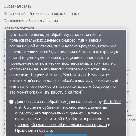
Обратная связь
Политика обработки персональных данных
Соглашение об использовании
Правила портала
Этот сайт производит обработку
файлов cookie
и
пользовательских данных (ip-адрес, тип и версия
операционной системы, тип и версия браузера, источнике
На информационном ресурсе применяются
рекомендательные
переадресации на сайт, и сведения об открытых страницах
технологии
.
сайта) в целях улучшения функционирования сайта и
© 2013-2026 «ОИНФО»,
сделано в Одинцово
проведения статистических исследований, в том числе с
использованием метрических программ и систем веб-
Для читателей: В России признаны экстремистскими и запрещены организации ФБК
аналитики: Яндекс.Метрика, Sputnik и др. Если вы не
(Фонд борьбы с коррупцией, признан иноагентом), Штабы Навального, «Национал-
большевистская партия», «Свидетели Иеговы», «Армия воли народа», «Русский
хотите, чтобы ваши данные обрабатывались, покиньте сайт
общенациональный союз», «Движение против нелегальной иммиграции», «Правый
или отключите cookies в настройках вашего браузера (но
сектор», УНА-УНСО, УПА, «Тризуб им. Степана Бандеры», «Мизантропик дивижн»,
это может ограничить работу с сайтом).
«Меджлис крымскотатарского народа», движение «Артподготовка», движение ЛГБТ,
общероссийская политическая партия «Воля», АУЕ, батальоны «Азов» и «Айдар».
Даю согласие на обработку данных по смыслу
ФЗ №152
Признаны террористическими и запрещены: «Движение Талибан», «Имарат Кавказ»,
«Исламское государство» (ИГ, ИГИЛ), Джебхад-ан-Нусра, «АУМ Синрике», «Братья-
ч.9 «Согласие субъекта персональных данных на
мусульмане», «Аль-Каида в странах исламского Магриба», «Сеть», «Колумбайн». В РФ
обработку его персональных данных»
, а также
признана нежелательной деятельность «Открытой России», издания «Проект Медиа».
соглашаюсь с
Политикой обработки персональных
СМИ-иноагентами признаны: телеканал «Дождь», «Медуза», «Важные истории», «Голос
данных
,
Соглашением об использовании портала
и
Америки», радио «Свобода», The Insider, «Медиазона», ОВД-инфо. Иноагентами
признаны общество/центр «Мемориал», «Аналитический Центр Юрия Левады»,
Правилами портала
.
Сахаровский центр. Instagram и Facebook (Metа) запрещены в РФ за экстремизм.