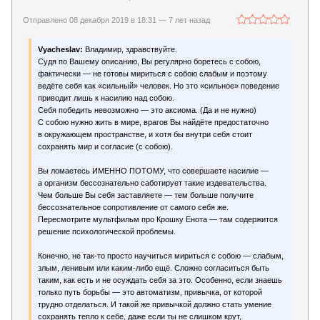
Отправлено 08 декабря 2019 в 18:31 —
7 лет назад
Vyacheslav:
Владимир, здравствуйте.
Судя по Вашему описанию, Вы регулярно боретесь с собою,
фактически — не готовы мириться с собою слабым и поэтому
ведёте себя как «сильный» человек. Но это «сильное» поведение
приводит лишь к насилию над собою.
Себя победить невозможно — это аксиома. (Да и не нужно)
С собою нужно жить в мире, врагов Вы найдёте предостаточно
в окружающем пространстве, и хотя бы внутри себя стоит
сохранять мир и согласие (с собою).
Вы ломаетесь ИМЕННО ПОТОМУ, что совершаете насилие —
а организм бессознательно саботирует такие издевательства.
Чем больше Вы себя заставляете — тем больше получите
бессознательное сопротивление от самого себя же.
Пересмотрите мультфильм про Крошку Енота — там содержится
решение психологической проблемы.
Конечно, не так-то просто научиться мириться с собою — слабым,
злым, ленивым или каким-либо ещё. Сложно согласиться быть
таким, как есть и не осуждать себя за это. Особенно, если знаешь
только путь борьбы — это автоматизм, привычка, от которой
трудно отделаться. И такой же привычкой должно стать умение
сохранять тепло к себе, даже если ты не слишком крут,