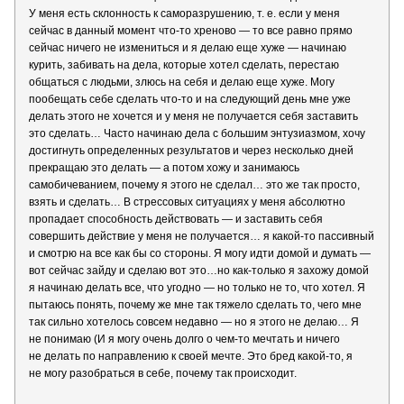
У меня есть склонность к саморазрушению, т. е. если у меня
сейчас в данный момент что-то хреново — то все равно прямо
сейчас ничего не измениться и я делаю еще хуже — начинаю
курить, забивать на дела, которые хотел сделать, перестаю
общаться с людьми, злюсь на себя и делаю еще хуже. Могу
пообещать себе сделать что-то и на следующий день мне уже
делать этого не хочется и у меня не получается себя заставить
это сделать… Часто начинаю дела с большим энтузиазмом, хочу
достигнуть определенных результатов и через несколько дней
прекращаю это делать — а потом хожу и занимаюсь
самобичеванием, почему я этого не сделал… это же так просто,
взять и сделать… В стрессовых ситуациях у меня абсолютно
пропадает способность действовать — и заставить себя
совершить действие у меня не получается… я какой-то пассивный
и смотрю на все как бы со стороны. Я могу идти домой и думать —
вот сейчас зайду и сделаю вот это…но как-только я захожу домой
я начинаю делать все, что угодно — но только не то, что хотел. Я
пытаюсь понять, почему же мне так тяжело сделать то, чего мне
так сильно хотелось совсем недавно — но я этого не делаю… Я
не понимаю (И я могу очень долго о чем-то мечтать и ничего
не делать по направлению к своей мечте. Это бред какой-то, я
не могу разобраться в себе, почему так происходит.