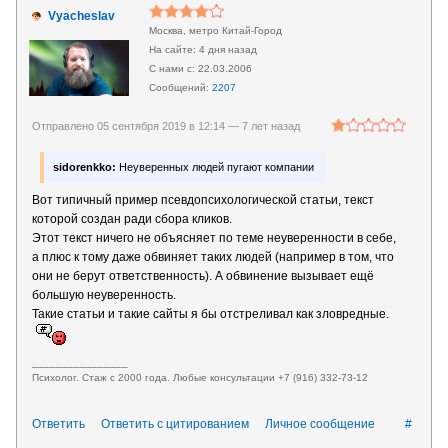
Vyacheslav
Москва, метро Китай-Город
4 дня назад
22.03.2006
2207
Отправлено 05 сентября 2019 в 12:14 —
7 лет назад
sidorenkko:
Неуверенных людей пугают компании
Вот типичный пример псевдопсихологической статьи, текст
которой создан ради сбора кликов.
Этот текст ничего не объясняет по теме неуверенности в себе,
а плюс к тому даже обвиняет таких людей (например в том, что
они не берут ответственность). А обвинение вызывает ещё
большую неуверенность.
Такие статьи и такие сайты я бы отстреливал как зловредные.
________________
Психолог. Стаж с 2000 года. Любые консультации +7 (916) 332-73-12
Ответить
Ответить с цитированием
Личное сообщение
#