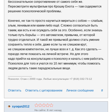
бессознательное сопротивление от самого себя же.
Пересмотрите мультфильм про Крошку Енота — там содержится
решение психологической проблемы.
Конечно, не так-то просто научиться мириться с собою — слабым,
злым, ленивым или каким-либо ещё. Сложно согласиться быть
таким, как есть и не осуждать себя за это. Особенно, если знаешь
только путь борьбы — это автоматизм, привычка, от которой
трудно отделаться. И такой же привычкой должно стать умение
сохранять тепло к себе, даже если ты не слишком крут,
не слишком компетентен, не лучше всех и т. д. Как это сделать —
гораздо легче показать на личной встрече. Но для этого
надо прийти на консультацию к психологу и начать с ним работать.
Психологи для того и учатся по 10 лет минимум, чтобы помогать
людям делать такие парадоксальные вещи.
________________
Психолог. Стаж с 2000 года. Любые консультации +7 (916) 332-73-12
Ответить
Ответить с цитированием
Личное сообщение
#
syoqun2012
8 лет назад