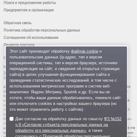
Поиск и предложение работы
Предприятия и организации
Обратная связь
Политика обработки персональных данных
Соглашение об использовании
Правила портала
Этот сайт производит обработку
файлов cookie
и
пользовательских данных (ip-адрес, тип и версия
операционной системы, тип и версия браузера, источнике
На информационном ресурсе применяются
рекомендательные
переадресации на сайт, и сведения об открытых страницах
технологии
.
сайта) в целях улучшения функционирования сайта и
© 2013-2026 «ОИНФО»,
сделано в Одинцово
проведения статистических исследований, в том числе с
использованием метрических программ и систем веб-
Для читателей: В России признаны экстремистскими и запрещены организации ФБК
аналитики: Яндекс.Метрика, Sputnik и др. Если вы не
(Фонд борьбы с коррупцией, признан иноагентом), Штабы Навального, «Национал-
большевистская партия», «Свидетели Иеговы», «Армия воли народа», «Русский
хотите, чтобы ваши данные обрабатывались, покиньте сайт
общенациональный союз», «Движение против нелегальной иммиграции», «Правый
или отключите cookies в настройках вашего браузера (но
сектор», УНА-УНСО, УПА, «Тризуб им. Степана Бандеры», «Мизантропик дивижн»,
это может ограничить работу с сайтом).
«Меджлис крымскотатарского народа», движение «Артподготовка», движение ЛГБТ,
общероссийская политическая партия «Воля», АУЕ, батальоны «Азов» и «Айдар».
Даю согласие на обработку данных по смыслу
ФЗ №152
Признаны террористическими и запрещены: «Движение Талибан», «Имарат Кавказ»,
«Исламское государство» (ИГ, ИГИЛ), Джебхад-ан-Нусра, «АУМ Синрике», «Братья-
ч.9 «Согласие субъекта персональных данных на
мусульмане», «Аль-Каида в странах исламского Магриба», «Сеть», «Колумбайн». В РФ
обработку его персональных данных»
, а также
признана нежелательной деятельность «Открытой России», издания «Проект Медиа».
соглашаюсь с
Политикой обработки персональных