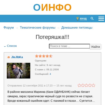
О
ИНФО
вход
Форум
Тематические форумы
Домашние питомцы
Потеряшка!!!
Найти
JIeJIbKa
Одинцово
9 лет назад
09.11.2006
4
Отправлено 12 сентября 2011 в 17:23 —
15 лет назад
В районе магазина Маринка (банк ОДИНБАНК) сейчас бегает
овчарка, окрас практически черный судя по резвости не старая.
Вроде кожанный ошейник одет. С паникой в глазах… Суетится…