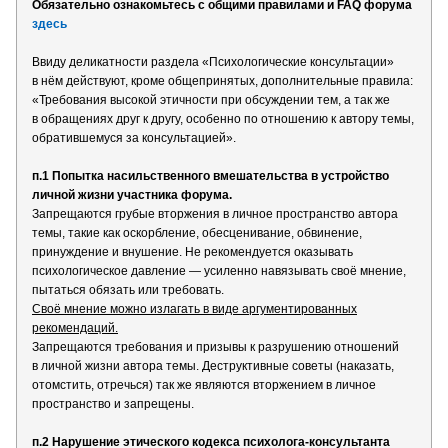
Обязательно ознакомьтесь с общими правилами и FAQ форума
здесь
Ввиду деликатности раздела «Психологические консультации»
в нём действуют, кроме общепринятых, дополнительные правила:
«Требования высокой этичности при обсуждении тем, а так же
в обращениях друг к другу, особенно по отношению к автору темы,
обратившемуся за консультацией».
п.1 Попытка насильственного вмешательства в устройство
личной жизни участника форума.
Запрещаются грубые вторжения в личное пространство автора
темы, такие как оскорбление, обесценивание, обвинение,
принуждение и внушение. Не рекомендуется оказывать
психологическое давление — усиленно навязывать своё мнение,
пытаться обязать или требовать.
Своё мнение можно излагать в виде аргументированных
рекомендаций.
Запрещаются требования и призывы к разрушению отношений
в личной жизни автора темы. Деструктивные советы (наказать,
отомстить, отречься) так же являются вторжением в личное
пространство и запрещены.
п.2 Нарушение этического кодекса психолога-консультанта