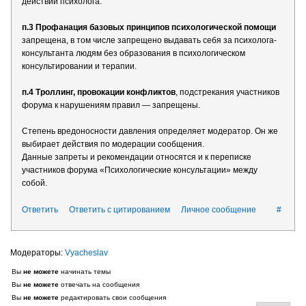
действий психолога.
п.3 Профанация базовых принципов психологической помощи
запрещена, в том числе запрещено выдавать себя за психолога-
консультанта людям без образования в психологическом
консультировании и терапии.
п.4 Троллинг, провокации конфликтов
, подстрекания участников
форума к нарушениям правил — запрещены.
Степень вредоносности давления определяет модератор. Он же
выбирает действия по модерации сообщения.
Данные запреты и рекомендации относятся и к переписке
участников форума «Психологические консультации» между
собой.
Ответить
Ответить с цитированием
Личное сообщение
#
Vyacheslav
Вы
не можете
начинать темы
Вы
не можете
отвечать на сообщения
Вы
не можете
редактировать свои сообщения