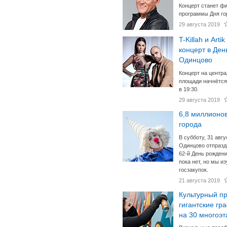
Концерт станет ф
программы Дня го
29 августа 2019
T-Killah и Artik
концерт в Ден
Одинцово
Концерт на центр
площади начнётся
в 19:30.
29 августа 2019
6,8 миллионов
города
В субботу, 31 авгу
Одинцово отпразд
62-й День рожден
пока нет, но мы и
госзакупок.
21 августа 2019
Культурный п
гигантские г
на 30 многоэт