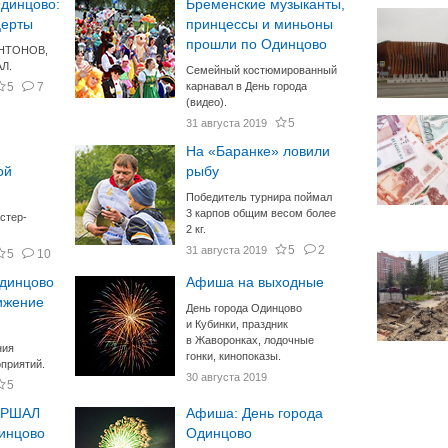
Одинцово:
Бременские музыканты,
церты
принцессы и миньоны
прошли по Одинцово
 АНТОНОВ,
Л.
Семейный костюмированный
5
7
карнавал в День города
(видео).
5
31 августа 2019
На «Баранке» ловили
ой
рыбу
Победитель турнира поймал
3 карпов общим весом более
стер-
2 кг.
5
2
31 августа 2019
5
10
Одинцово
Афиша на выходные
ижение
День города Одинцово
и Кубинки, праздник
в Жаворонках, лодочные
ния
гонки, кинопоказы.
приятий.
30 августа 2019
5
АРШАЛ
Афиша: День города
динцово
Одинцово