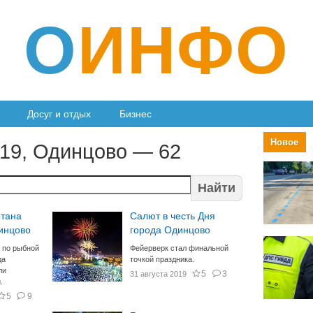
О
ИНФО
Досуг и отдых
Бизнес
Новое
019, Одинцово — 62
Найти
отана
Салют в честь Дня
инцово
города Одинцово
 по рыбной
Фейерверк стал финальной
да
точкой праздника.
ли
5
3
31 августа 2019
.
5
9