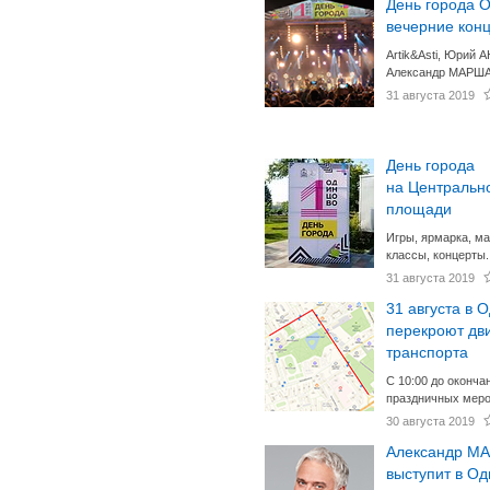
День города 
вечерние кон
Artik&Asti, Юрий
Александр МАРША
31 августа 2019
День города
на Центральн
площади
Игры, ярмарка, ма
классы, концерты.
31 августа 2019
31 августа в 
перекроют дв
транспорта
С 10:00 до оконча
праздничных меро
30 августа 2019
Александр М
выступит в О