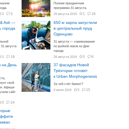
иналом
Полная праздничная
рода.
программа 31 августа.
2
5
1
16
29 августа 2019
 & Asti —
650 кг карпа запустили
ь города
в центральный пруд
Одинцово
альной
31 августа — соревнования
 31 августа
по рыбной ловле ко Дню
города.
1
18
5
6
28 августа 2019
 на День
37 фасадов Новой
Трёхгорки готовят
к Urban Morphogenesis
ста,
нует свой
За чей счёт банкет?
ия. Афиши
5
15
9 июля 2019
зучили сайт
5
24
рорыв:
раффити
ажках