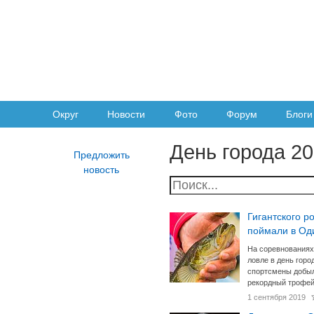
Округ
Новости
Фото
Форум
Блоги
День города 2
Гигантского р
поймали в Од
На соревнованиях
ловле в день горо
спортсмены добы
рекордный трофей
1 сентября 2019