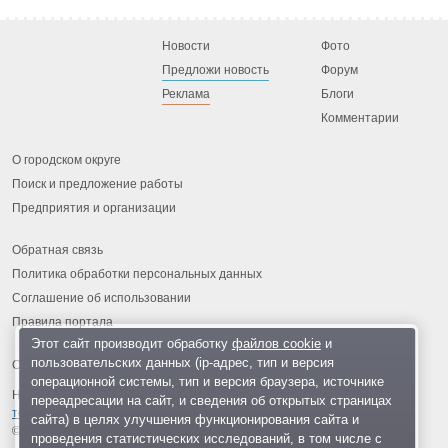
Новости
Фото
Предложи новость
Форум
Реклама
Блоги
Комментарии
О городском округе
Поиск и предложение работы
Предприятия и организации
Обратная связь
Политика обработки персональных данных
Соглашение об использовании
Правила портала
Этот сайт производит обработку
файлов cookie
и
пользовательских данных (ip-адрес, тип и версия
операционной системы, тип и версия браузера, источнике
На информационном ресурсе применяются
рекомендательные
переадресации на сайт, и сведения об открытых страницах
технологии
.
сайта) в целях улучшения функционирования сайта и
© 2013-2026 «ОИНФО»,
сделано в Одинцово
проведения статистических исследований, в том числе с