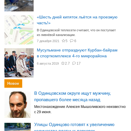
«Шесть дней кипяток льётся на проезжую
часть!»
В Одинцовской теплосети считают, что он поступает
из ливнёвой канализации.
5
6
7 декабря 2021
Мусульмане отпразднуют Курбан-байрам
в спорткомплексе 4-го микрорайона
2.7
17
6 августа 2019
Новое
В Одинцовском округе ищут мужчину,
пропавшего более месяца назад
Местонахождение Алексея Мышоливского неизвестно
с 29 июня.
Улицы Одинцово готовят к увеличению
количества платных парковок