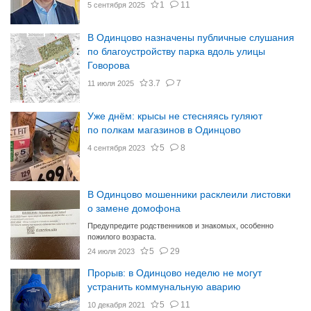
1
11
5 сентября 2025
В Одинцово назначены публичные слушания
по благоустройству парка вдоль улицы
Говорова
3.7
7
11 июля 2025
Уже днём: крысы не стесняясь гуляют
по полкам магазинов в Одинцово
5
8
4 сентября 2023
В Одинцово мошенники расклеили листовки
о замене домофона
Предупредите родственников и знакомых, особенно
пожилого возраста.
5
29
24 июля 2023
Прорыв: в Одинцово неделю не могут
устранить коммунальную аварию
5
11
10 декабря 2021