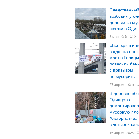
Следственный
возбудил угол
дело из-за му
свалки в Оди
5
3
7 мая
«Все хрюши п
в ад»: на пе
мост в Голиц
повесили бан
с призывом
не мусорить
5
27 апреля
В деревне вбл
Одинцово
демонтирова
мусорную пло
Альтернатива
в четырёх кил
16 апреля 2025