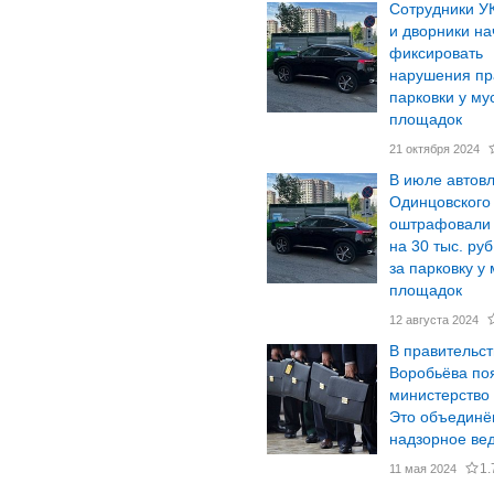
Сотрудники У
и дворники на
фиксировать
нарушения пр
парковки у м
площадок
21 октября 2024
В июле автов
Одинцовского 
оштрафовали
на 30 тыс. руб
за парковку у
площадок
12 августа 2024
В правительст
Воробьёва по
министерство 
Это объединё
надзорное ве
1.
11 мая 2024