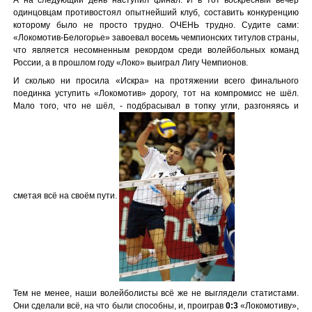
одинцовцам противостоял опытнейший клуб, составить конкуренцию
которому было не просто трудно. ОЧЕНЬ трудно. Судите сами:
«Локомотив-Белогорье» завоевал восемь чемпионских титулов страны,
что является несомненным рекордом среди волейбольных команд
России, а в прошлом году «Локо» выиграл Лигу Чемпионов.
И сколько ни просила «Искра» на протяжении всего финального
поединка уступить «Локомотив» дорогу, тот на компромисс не шёл.
Мало того, что не шёл, - подбрасывал в топку угли, разгоняясь и
сметая всё на своём пути.
Тем не менее, наши волейболисты всё же не выглядели статистами.
Они сделали всё, на что были способны, и, проиграв
0:3
«Локомотиву»,