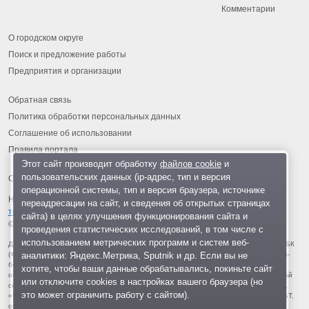
Комментарии
О городском округе
Поиск и предложение работы
Предприятия и организации
Обратная связь
Политика обработки персональных данных
Соглашение об использовании
Правила портала
Этот сайт производит обработку
файлов cookie
и
пользовательских данных (ip-адрес, тип и версия
операционной системы, тип и версия браузера, источнике
На информационном ресурсе применяются
рекомендательные
переадресации на сайт, и сведения об открытых страницах
технологии
.
сайта) в целях улучшения функционирования сайта и
© 2013-2026 «ОИНФО»,
сделано в Одинцово
проведения статистических исследований, в том числе с
использованием метрических программ и систем веб-
Для читателей: В России признаны экстремистскими и запрещены организации ФБК
аналитики: Яндекс.Метрика, Sputnik и др. Если вы не
(Фонд борьбы с коррупцией, признан иноагентом), Штабы Навального, «Национал-
большевистская партия», «Свидетели Иеговы», «Армия воли народа», «Русский
хотите, чтобы ваши данные обрабатывались, покиньте сайт
общенациональный союз», «Движение против нелегальной иммиграции», «Правый
или отключите cookies в настройках вашего браузера (но
сектор», УНА-УНСО, УПА, «Тризуб им. Степана Бандеры», «Мизантропик дивижн»,
это может ограничить работу с сайтом).
«Меджлис крымскотатарского народа», движение «Артподготовка», движение ЛГБТ,
общероссийская политическая партия «Воля», АУЕ, батальоны «Азов» и «Айдар».