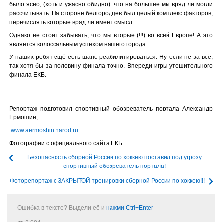
было ясно, (хоть и ужасно обидно), что на большее мы вряд ли могли
рассчитывать. На стороне белгородцев был целый комплекс факторов,
перечислять которые вряд ли имеет смысл.
Однако не стоит забывать, что мы вторые (!!!) во всей Европе! А это
является колоссальным успехом нашего города.
У наших ребят ещё есть шанс реабилитироваться. Ну, если не за всё,
так хотя бы за половину финала точно. Впереди игры утешительного
финала ЕКБ.
Репортаж подготовил спортивный обозреватель портала Александр
Ермошин,
www.aermoshin.narod.ru
Фотографии с официального сайта ЕКБ.
Безопасность сборной России по хоккею поставил под угрозу
спортивный обозреватель портала!
Фоторепортаж с ЗАКРЫТОЙ тренировки сборной России по хоккею!!!
Ошибка в тексте? Выдели её и
нажми Ctrl+Enter