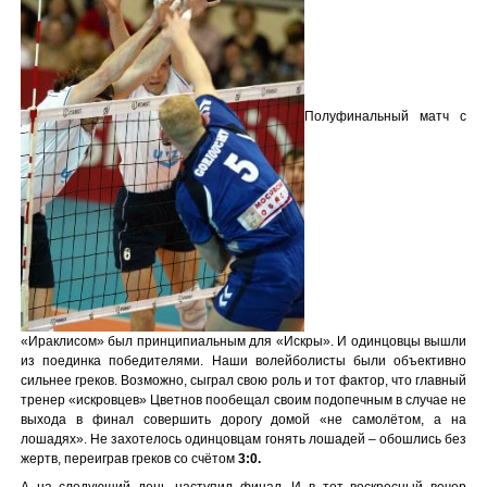
Полуфинальный матч с
«Ираклисом» был принципиальным для «Искры». И одинцовцы вышли
из поединка победителями. Наши волейболисты были объективно
сильнее греков. Возможно, сыграл свою роль и тот фактор, что главный
тренер «искровцев» Цветнов пообещал своим подопечным в случае не
выхода в финал совершить дорогу домой «не самолётом, а на
лошадях». Не захотелось одинцовцам гонять лошадей – обошлись без
жертв, переиграв греков со счётом
3:0.
А на следующий день наступил финал. И в тот воскресный вечер