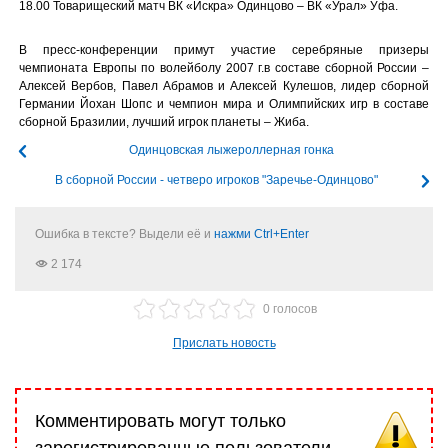
18.00 Товарищеский матч ВК «Искра» Одинцово – ВК «Урал» Уфа.
В пресс-конференции примут участие серебряные призеры
чемпионата Европы по волейболу 2007 г.в составе сборной России –
Алексей Вербов, Павел Абрамов и Алексей Кулешов, лидер сборной
Германии Йохан Шопс и чемпион мира и Олимпийских игр в составе
сборной Бразилии, лучший игрок планеты – Жиба.
Одинцовская лыжероллерная гонка
В сборной России - четверо игроков "Заречье-Одинцово"
Ошибка в тексте? Выдели её и
нажми Ctrl+Enter
2 174
0 голосов
Прислать новость
Комментировать могут только
зарегистрированные пользователи