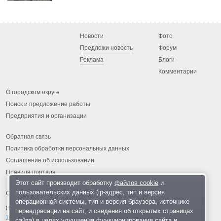
Новости
Фото
Предложи новость
Форум
Реклама
Блоги
Комментарии
О городском округе
Поиск и предложение работы
Предприятия и организации
Обратная связь
Политика обработки персональных данных
Соглашение об использовании
Правила портала
Этот сайт производит обработку
файлов cookie
и
пользовательских данных (ip-адрес, тип и версия
операционной системы, тип и версия браузера, источнике
На информационном ресурсе применяются
рекомендательные
переадресации на сайт, и сведения об открытых страницах
технологии
.
сайта) в целях улучшения функционирования сайта и