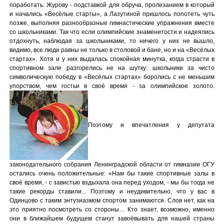
поработать: Журову - подставкой для обруча, пролезанием в который
и начались «Весёлые старты», а Лазутиной пришлось попотеть чуть
позже, выполняя разнообразные гимнастические упражнения вместе
со школьниками. Так что если олимпийские знаменитости и надеялись
отдохнуть, наблюдая за школьниками, то ничего у них не вышло,
видимо, все люди равны не только в столовой и бане, но и на «Весёлых
стартах». Хотя и у них выдалась спокойная минутка, когда страсти в
спортивном зале разгорелись не на шутку: школьники за чисто
символическую победу в «Весёлых стартах» боролись с не меньшим
упорством, чем гостьи в своё время - за олимпийское золото.
Поэтому и впечатления у депутата
законодательного собрания Ленинградской области от гимназии ОГУ
остались очень положительные: «Нам бы такие спортивные залы в
своё время, - с завистью вздыхала она перед уходом, - мы бы тогда не
такие рекорды ставили... Поэтому и неудивительно, что у вас в
Одинцово с таким энтузиазмом спортом занимаются. Слов нет, как на
это приятно посмотреть со стороны… Кто знает, возможно, именно
они в ближайшем будущем станут завоёвывать для нашей страны