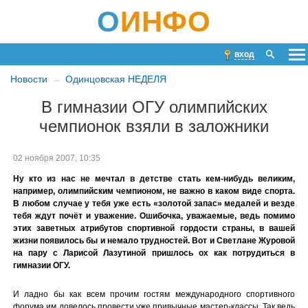
О
ИНФО
вход
Новости
Одинцовская НЕДЕЛЯ
В гимназии ОГУ олимпийских
чемпионок взяли в заложники
02 ноября 2007, 10:35
Ну кто из нас не мечтал в детстве стать кем-нибудь великим,
например, олимпийским чемпионом, не важно в каком виде спорта.
В любом случае у тебя уже есть «золотой запас» медалей и везде
тебя ждут почёт и уважение. Ошибочка, уважаемые, ведь помимо
этих заветных атрибутов спортивной гордости страны, в вашей
жизни появилось бы и немало трудностей. Вот и Светлане Журовой
на пару с Ларисой Лазутиной пришлось ох как потрудиться в
гимназии ОГУ.
И ладно бы как всем прочим гостям международного спортивного
форума им довелось провести уже привычные мастер-классы. Так ведь