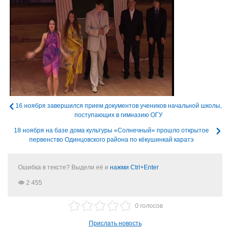
16 ноября завершился прием документов учеников начальной школы,
поступающих в гимназию ОГУ
18 ноября на базе дома культуры «Солнечный» прошло открытое
первенство Одинцовского района по кёкушинкай каратэ
Ошибка в тексте? Выдели её и
нажми Ctrl+Enter
2 455
0 голосов
Прислать новость