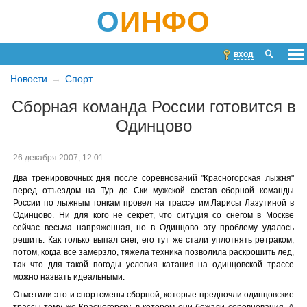
О
ИНФО
вход
Новости
Спорт
Сборная команда России готовится в
Одинцово
26 декабря 2007, 12:01
Два тренировочных дня после соревнований "Красногорская лыжня"
перед отъездом на Тур де Ски мужской состав сборной команды
России по лыжным гонкам провел на трассе им.Ларисы Лазутиной в
Одинцово. Ни для кого не секрет, что ситуция со снегом в Москве
сейчас весьма напряженная, но в Одинцово эту проблему удалось
решить. Как только выпал снег, его тут же стали уплотнять ретраком,
потом, когда все замерзло, тяжела техника позволила раскрошить лед,
так что для такой погоды условия катания на одинцовской трассе
можно назвать идеальными.
Отметили это и спортсмены сборной, которые предпочли одинцовские
трассы тому же Красногорску, в котором они бежали соревнования. А