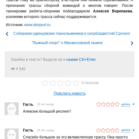
признание трассы сборной командой о многом говорит. После
тренировки ребята-сборники поблагодарили
Алексея Воропаева
,
усилиями которого трасса сейчас поддерживается.
Источник:
www.skisport.ru
Собираем одинцовских горнолыжников и сноубордистов! Срочно!
"Лыжный спорт" о Манжосовской лыжне
Ошибка в тексте? Выдели её и
нажми Ctrl+Enter
4 546
0 голосов
Прислать новость
Гость
19 лет назад
#
Алексею большой респект!
Гость
19 лет назад
#
Спасибо большое за эту великолепную трассу. Она просто