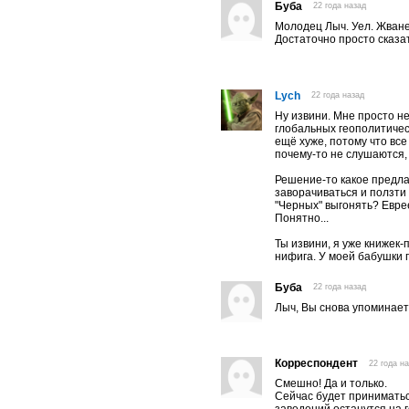
Буба
22 года назад
Молодец Лыч. Уел. Жване
Достаточно просто сказат
Lych
22 года назад
Ну извини. Мне просто не
глобальных геополитическ
ещё хуже, потому что все
почему-то не слушаются, 
Решение-то какое предла
заворачиваться и ползти
"Черных" выгонять? Евре
Понятно...
Ты извини, я уже книжек-
нифига. У моей бабушки п
Буба
22 года назад
Лыч, Вы снова упоминает
Корреспондент
22 года н
Смешно! Да и только.
Сейчас будет приниматьс