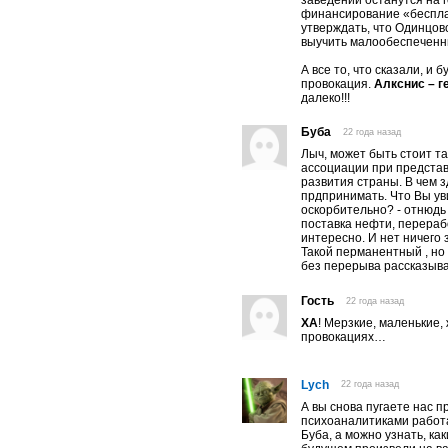
заведений останутся на г
финансирование «бесплат
утверждать, что Одинцов
выучить малообеспеченн
А все то, что сказали, и 
провокация.
Алкснис – г
далеко!!!
Буба
22 года назад
Лыч, может быть стоит т
ассоциации при представ
развития страны. В чем 
прдпринимать. Что Вы ув
оскорбительно? - отнюдь
поставка нефти, перерабо
интересно. И нет ничего 
Такой перманентный , но
без перерыва рассказыва
Гость
22 года назад
ХА
! Мерзкие, маленькие
провокациях…
Lych
22 года назад
А вы снова пугаете нас 
психоаналитиками работа
Буба, а можно узнать, к