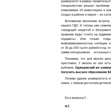
университет в рамках правительст
специалистов» решает проблему З
помалкиваю об инвестициях и нов
создал в районе и округе – не сосч
Вспоминаю весеннюю встречу 
нашего ГДО. И теперь уже сомнева
«грядущей нищетой и безграмотн
правнуки будут стоять на задвижка
подавать». Или только тогд
информированностью, сообщив, чт
от 30 до 200 тысяч рублей в год, 
сумма неподъемная… остальных сч
Понимаю, что для многих деп
престижен. У многих из них ест
рубежом.
Одинцовский же универ
получить высшее образование 
Почему здание университета о
семье, с любым достатком детям вс
Есть вопросы?…
Н.Г.