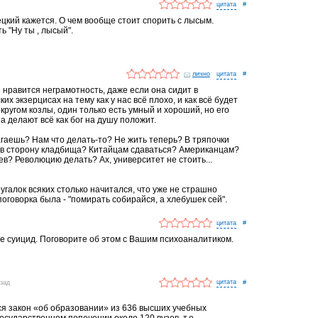
#
цкий кажется. О чем вообще стоит спорить с лысым.
ь "Ну ты , лысый".
лично
#
 нравится неграмотность, даже если она сидит в
их экзерцисах на тему как у нас всё плохо, и как всё будет
 кругом козлы, один только есть умный и хороший, но его
а делают всё как бог на душу положит.
гаешь? Нам что делать-то? Не жить теперь? В тряпочки
 в сторону кладбища? Китайцам сдаваться? Американцам?
ев? Революцию делать? Ах, университет не стоить...
пугалок всяких столько начитался, что уже не страшно
оговорка была - "помирать собирайся, а хлебушек сей".
#
е суицид. Поговорите об этом с Вашим психоаналитиком.
азад
#
я закон «об образовании» из 636 высших учебных