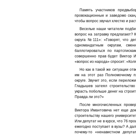
Память участников предвыб
провокационные и заведомо скан
чтобы вопрос звучал хлестко и рас
Веселые наши читатели подбив
вопрос на затравку предлагают? К
округа №111»: «Говорят, что де
одномандатным округам, сме
баллотироваться по партсписка
совершенно прав будет Виктор И
«вопрос из народа» спросит: «Кол
Но как в такой же ситуации от
им на этот раз Полномочному 
округе. Звучит это, если переложи
Гладышев затеял строительство
украсть побольше денег на строит
Правда ли это?»
После многочисленных провер
Виктора Имантовича нет еще док
строительству нашего университе
Или депутат не в курсе, что 76 пр
ежегодно поступает в вузы? А дал
почему-то «ненавистном депут