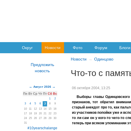
Округ
Новости
Фото
Форум
Блоги
Новости
Одинцово
Что-то с памят
Август 2026
06 октября 2004, 13:25
Пн
Вт
Ср
Чт
Пт
Сб
Вс
Выборы главы Одинцовского 
1
2
признаков, тот обратил вниман
3
4
5
6
7
8
9
старый анекдот про то, как пальт
10
11
12
13
14
15
16
из участников попойки уже и вспо
17
18
19
20
21
22
23
то ли сам он у кого-то чего-то 
24
25
26
27
28
29
30
теперь при всяком упоминании эт
31
#10yearschalange