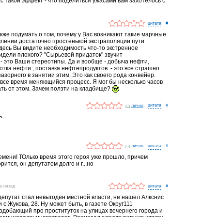
с такой эффект - что поделиться ужасами вам захотелось с
#
акже подумать о том, почему у Вас возникают такие марчные
лении достаточно простенькой экстраполяции пути
здесь Вы видите необходимость что-то экстренное
идели плохого? "Сырьевой придаток" звучит
 - это Ваши стереотипы. Да и вообще - добыча нефти,
тка нефти , поставка нефтепродуктов. - это все страшно
зазорного в занятии этим. Это как своего рода конвейер.
 все время меняющийся процесс. Я мог бы несколько часов
ть от этом. Зачем ползти на кладбище?
лично
#
...
лично
#
ремени! ТОлько время этого героя уже прошло, причем
орится, он депутатом долго и г...но
да назад
#
депутат стал невыгоден местной власти, не нашел Алкснис
 с Жукова, 28. Ну может быть, в газете Округ111
одобающий про проституток на улицах вечернего города и