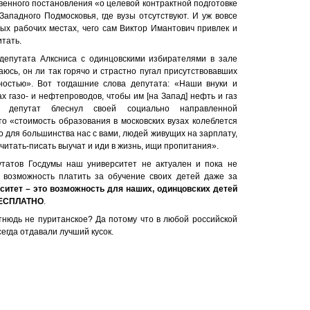
венного постановления «о целевой контрактной подготовке
ападного Подмосковья, где вузы отсутствуют. И уж вовсе
ых рабочих местах, чего сам Виктор Имантович привлек и
итать.
депутата Алксниса с одинцовскими избирателями в зале
юсь, он ли так горячо и страстно пугал присутствовавших
остью». Вот тогдашние слова депутата: «Наши внуки и
х газо- и нефтепроводов, чтобы им [на Запад] нефть и газ
а депутат блеснул своей социально направленной
о «стоимость образования в московских вузах колеблется
что для большинства нас с вами, людей живущих на зарплату,
итать-писать выучат и иди в жизнь, ищи пропитания».
утатов Госдумы наш университет не актуален и пока не
ь возможность платить за обучение своих детей даже за
ситет – это возможность для наших, одинцовских детей
БЕСПЛАТНО
.
тнюдь не пуританское? Да потому что в любой российской
егда отдавали лучший кусок.