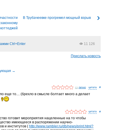
ичастности
В Трубачеевке прогремел мощный взрыв
езаконному
 коттеджей
ажми Ctrl+Enter
11 126
Прислать новость
лично
#
ло еще то.... (брехло в смысле болтает много а делает
#
ьство готовит мероприятия нацеленные на то чтобы
щество имеющееся в распоряжении научно-
ов и институтов (
http://www.rambler.ru/db/news/print.html?