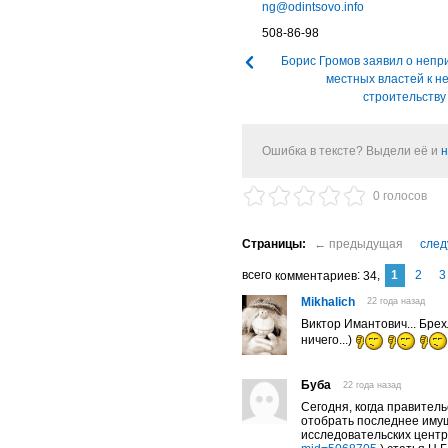
ng@odintsovo.info
508-86-98
Борис Громов заявил о непр
местных властей к н
строительству
Ошибка в тексте? Выдели её и
н
0 голосов
1
2
3
комментариев
34
Mikhalich
22 года назад
Виктор Имантович... Брех
ничего...)
Буба
22 года назад
Сегодня, когда правител
отобрать последнее иму
исследовательских центр