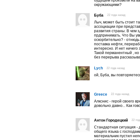
будущем произвели на ва
окружающими?
Буба
22 года назад
Лыч, может быть стоит т
ассоциации при представ
развития страны. В чем 
прдпринимать. Что Вы ув
оскорбительно? - отнюдь
поставка нефти, перерабо
интересно. И нет ничего 
Такой перманентный , но
без перерыва рассказыва
Lych
22 года назад
ой, Буба, вы повторяетесь
Greece
22 года назад
Алкснис - герой своего в
довольно давно... Как гов
Антон Городецкий
22 го
Стандартная ситуация - 
общего языка с господами
материальчик пустил неп