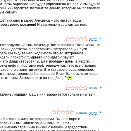
осударственном попечении около 120 вузов, т.е.
ного» образование будет упразднено в 5 раз. А вы будите
ский Университет, получит те деньги, которые бы позволили
ые семьи?
будет сказано в адрес Алксниса – это чистой воды
ерой своего времени!
И вам мелким сошкам, до него
#
акже подумать о том, почему у Вас возникают такие марчные
лении достаточно простенькой экстраполяции пути
здесь Вы видите необходимость что-то экстренное
идели плохого? "Сырьевой придаток" звучит
 - это Ваши стереотипы. Да и вообще - добыча нефти,
тка нефти , поставка нефтепродуктов. - это все страшно
зазорного в занятии этим. Это как своего рода конвейер.
 все время меняющийся процесс. Я мог бы несколько часов
ть от этом. Зачем ползти на кладбище?
#
, жалкие людишки. Ваше «я» выражается только в нытье и
лично
#
приближающимися катастрофами. Вы не в паре с
ете? Вы им - клиентов, они вам - гешефт?
акие именно страшные книжки о нашем безрадостном