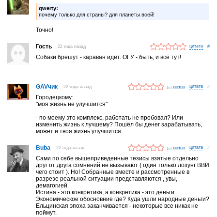
qwerty:
почему только для страны? для планеты всей!
Точно!
Гость
22 года назад
#
Собаки брешут - караван идёт. ОГУ - быть, и всё тут!
GAVчик
22 года назад
лично
#
Городецкому:
"моя жизнь не улучшится"
- по моему это комплекс, работать не пробовал? Или
изменить жизнь к лучшему? Пошёл бы денег зарабатывать,
может и твоя жизнь улучшится.
Buba
22 года назад
лично
#
Сами по себе вышеприведенные тезисы взятые отдельно
друг от друга сомнений не вызывают ( один только лозунг ВВИ
чего стоит ). Но! Собранные вместе и рассмотренные в
разрезе реальной ситуации представляются , увы,
демагогией.
Истина - это конкретика, а конкретика - это деньги.
Экономическое обосновние где? Куда ушли народные деньги?
Ельцинская эпоха заканчивается - некоторые все никак не
поймут.