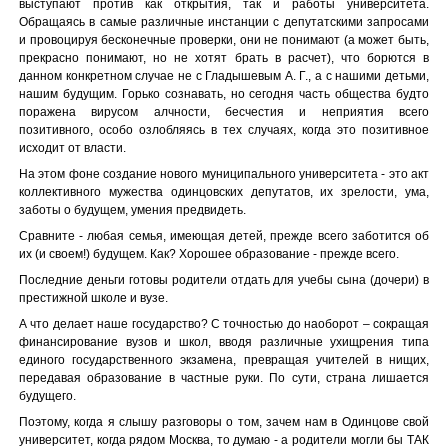
выступают против как открытия, так и работы университета.
Обращаясь в самые различные инстанции с депутатскими запросами
и провоцируя бесконечные проверки, они не понимают (а может быть,
прекрасно понимают, но не хотят брать в расчет), что борются в
данном конкретном случае не с Гладышевым А. Г., а с нашими детьми,
нашим будущим. Горько сознавать, но сегодня часть общества будто
поражена вирусом алчности, бесчестия и неприятия всего
позитивного, особо озлобляясь в тех случаях, когда это позитивное
исходит от власти.
На этом фоне создание нового муниципального университета - это акт
коллективного мужества одинцовских депутатов, их зрелости, ума,
заботы о будущем, умения предвидеть.
Сравните - любая семья, имеющая детей, прежде всего заботится об
их (и своем!) будущем. Как? Хорошее образование - прежде всего.
Последние деньги готовы родители отдать для учебы сына (дочери) в
престижной школе и вузе.
А что делает наше государство? С точностью до наоборот – сокращая
финансирование вузов и школ, вводя различные ухищрения типа
единого государственного экзамена, превращая учителей в нищих,
передавая образование в частные руки. По сути, страна лишается
будущего.
Поэтому, когда я слышу разговоры о том, зачем нам в Одинцове свой
университет, когда рядом Москва, то думаю - а родители могли бы ТАК