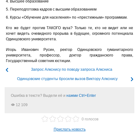
4. Высшее образование
5. Переподготовка кадров с высшим образованием
6. Курсы «Обучение для населения» по «престижным» программам.
Кто же будет против ТАКОГО вуза? Только те, кто не видит или не
хочет видеть очевидного прорыва в будущее, огромного потенциала
Одинцовского университета.
Игорь Иванович Русин, ректор Одинцовского гуманитарного
университета, профессор, доктор гражданского права,
Государственный советник юстиции.
Запрос Алкснису по поводу запроса Алксниса
Одинцовские студенты бросили вызов Виктору Алкснису
Ошибка в тексте? Выдели её и
нажми Ctrl+Enter
12 109
0 голосов
Прислать новость