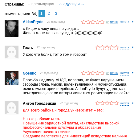
1
2
3
комментариев
34
AidanPryde
22 года назад
лично
#
« Лицом к лицу лица не увидать
Жопа к жопе жопы не увидать))))))))))))))))))))0
Гость
22 года назад
#
У кого что болит, тот о том и говорит...
Goshko
22 года назад
лично
#
Просьба к админу. АНДО, полагаю, не будет нарушением
свободы слова, мысли, волеизъявления и мочеиспускания,
если комментарии подобные AidanPryde будут удаляться
немедленно, а сами авторы лишаться регистрации на сайте...
Антон Городецкий
22 года назад
#
Для всего района и города университет – это:
Новые рабочие места
Повышение заработной платы, как следствие высокой
профессиональной культуры и образования
Улучшение качества жизни
Создание перспектив для инвестиций вследствие наличия