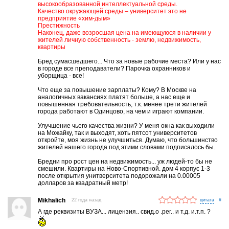
высокообразованной интеллектуальной среды.
Качество окружающей среды – университет это не
предприятие «хим-дым»
Престижность
Наконец, даже возросшая цена на имеющуюся в наличии у
жителей личную собственность - землю, недвижимость,
квартиры
Бред сумасшедшего... Что за новые рабочие места? Или у нас
в городе все преподаватели? Парочка охранников и
уборщица - все!
Что еще за повышение зарплаты? Кому? В Москве на
аналогичных вакансиях платят больше, а нас еще и
повышенная требовательность, т.к. менее трети жителей
города работают в Одинцово, на чем и играют компании.
Улучшение чьего качества жизни? У меня окна как выходили
на Можайку, так и выходят, хоть пятсот университетов
откройте, моя жизнь не улучшиться. Думаю, что большинство
жителей нашего города под этими словами подписалось бы.
Бредни про рост цен на недвижимость... уж людей-то бы не
смешили. Квартиры на Ново-Спортивной. дом 4 корпус 1-3
после открытия унитверситета подорожали на 0.00005
долларов за квадратный метр!
Mikhalich
22 года назад
#
А где реквизиты ВУЗА... лицензия.. свид.о .рег.. и т.д. и.т.п. ?