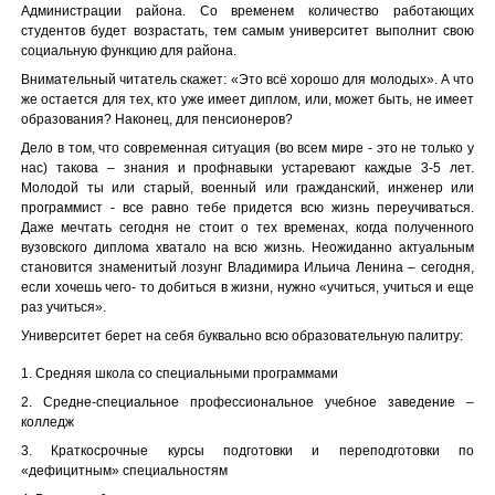
Администрации района. Со временем количество работающих
студентов будет возрастать, тем самым университет выполнит свою
социальную функцию для района.
Внимательный читатель скажет: «Это всё хорошо для молодых». А что
же остается для тех, кто уже имеет диплом, или, может быть, не имеет
образования? Наконец, для пенсионеров?
Дело в том, что современная ситуация (во всем мире - это не только у
нас) такова – знания и профнавыки устаревают каждые 3-5 лет.
Молодой ты или старый, военный или гражданский, инженер или
программист - все равно тебе придется всю жизнь переучиваться.
Даже мечтать сегодня не стоит о тех временах, когда полученного
вузовского диплома хватало на всю жизнь. Неожиданно актуальным
становится знаменитый лозунг Владимира Ильича Ленина – сегодня,
если хочешь чего- то добиться в жизни, нужно «учиться, учиться и еще
раз учиться».
Университет берет на себя буквально всю образовательную палитру:
1. Средняя школа со специальными программами
2. Средне-специальное профессиональное учебное заведение –
колледж
3. Краткосрочные курсы подготовки и переподготовки по
«дефицитным» специальностям