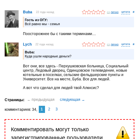
Buba
22 года назад
лично
#
Гость из ОГУ:
Всё равно мы - семья
Поосторожнее бы с такими терминами....
Lych
22 года назад
лично
#
Buba:
Куда ушли народные деньги?
Вот они, все здесь - Перхушковская больница, Социальный
центр, Ледовый дворец, Одинцовское телевидение, новые
котельные в поселках, сельские фельдшерские пункты и
Университет. Все на месте, Буба. Все для людей.
А вот что сделал для людей твой Алкнсис?
1
2
3
комментариев
34
Комментировать могут только
зарегистрированные пользователи