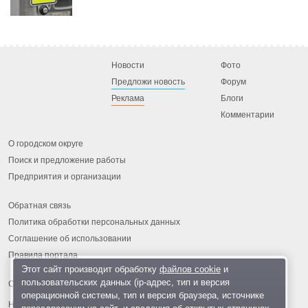
Новости
Фото
Предложи новость
Форум
Реклама
Блоги
Комментарии
О городском округе
Поиск и предложение работы
Предприятия и организации
Обратная связь
Политика обработки персональных данных
Соглашение об использовании
Правила портала
Этот сайт производит обработку
файлов cookie
и
пользовательских данных (ip-адрес, тип и версия
операционной системы, тип и версия браузера, источнике
На информационном ресурсе применяются
рекомендательные