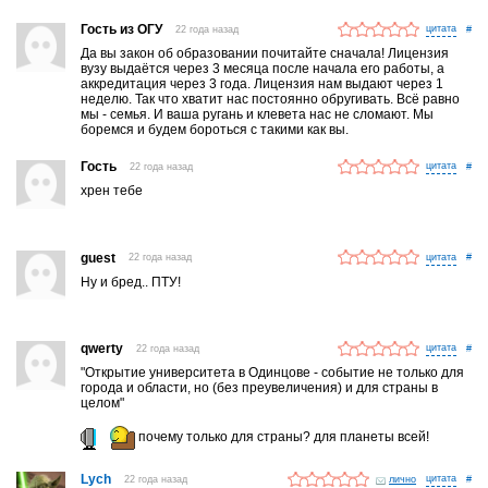
Гость из ОГУ
22 года назад
#
Да вы закон об образовании почитайте сначала! Лицензия
вузу выдаётся через 3 месяца после начала его работы, а
аккредитация через 3 года. Лицензия нам выдают через 1
неделю. Так что хватит нас постоянно обругивать. Всё равно
мы - семья. И ваша ругань и клевета нас не сломают. Мы
боремся и будем бороться с такими как вы.
Гость
22 года назад
#
хрен тебе
guest
22 года назад
#
Ну и бред.. ПТУ!
qwerty
22 года назад
#
"Открытие университета в Одинцове - событие не только для
города и области, но (без преувеличения) и для страны в
целом"
почему только для страны? для планеты всей!
Lych
22 года назад
лично
#