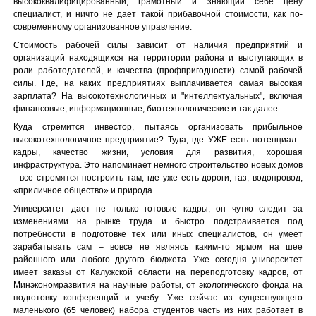
высококвалифицированный, грамотный и знающий себе цену
специалист, и ничто не дает такой прибавочной стоимости, как по-
современному организованное управление.
Стоимость рабочей силы зависит от наличия предприятий и
организаций находящихся на территории района и выступающих в
роли работодателей, и качества (профпригодности) самой рабочей
силы. Где, на каких предприятиях выплачивается самая высокая
зарплата? На высокотехнологичных и "интеллектуальных", включая
финансовые, информационные, биотехнологические и так далее.
Куда стремится инвестор, пытаясь организовать прибыльное
высокотехнологичное предприятие? Туда, где УЖЕ есть потенциал -
кадры, качество жизни, условия для развития, хорошая
инфраструктура. Это напоминает немного строительство новых домов
- все стремятся построить там, где уже есть дороги, газ, водопровод,
«приличное общество» и природа.
Университет дает не только готовые кадры, он чутко следит за
изменениями на рынке труда и быстро подстраивается под
потребности в подготовке тех или иных специалистов, он умеет
зарабатывать сам – вовсе не являясь каким-то ярмом на шее
районного или любого другого бюджета. Уже сегодня университет
имеет заказы от Калужской области на переподготовку кадров, от
Минэкономразвития на научные работы, от экологического фонда на
подготовку конференций и учебу. Уже сейчас из существующего
маленького (65 человек) набора студентов часть из них работает в