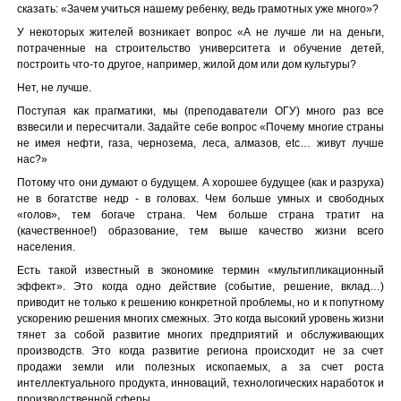
сказать: «Зачем учиться нашему ребенку, ведь грамотных уже много»?
У некоторых жителей возникает вопрос «А не лучше ли на деньги,
потраченные на строительство университета и обучение детей,
построить что-то другое, например, жилой дом или дом культуры?
Нет, не лучше.
Поступая как прагматики, мы (преподаватели ОГУ) много раз все
взвесили и пересчитали. Задайте себе вопрос «Почему многие страны
не имея нефти, газа, чернозема, леса, алмазов, etc… живут лучше
нас?»
Потому что они думают о будущем. А хорошее будущее (как и разруха)
не в богатстве недр - в головах. Чем больше умных и свободных
«голов», тем богаче страна. Чем больше страна тратит на
(качественное!) образование, тем выше качество жизни всего
населения.
Есть такой известный в экономике термин «мультипликационный
эффект». Это когда одно действие (событие, решение, вклад…)
приводит не только к решению конкретной проблемы, но и к попутному
ускорению решения многих смежных. Это когда высокий уровень жизни
тянет за собой развитие многих предприятий и обслуживающих
производств. Это когда развитие региона происходит не за счет
продажи земли или полезных ископаемых, а за счет роста
интеллектуального продукта, инноваций, технологических наработок и
производственной сферы.