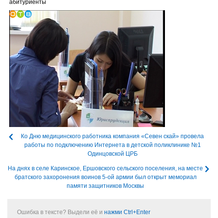
абитуриенты
Ко Дню медицинского работника компания «Севен скай» провела
работы по подключению Интернета в детской поликлинике №1
Одинцовской ЦРБ
На днях в селе Каринское, Ершовского сельского поселения, на месте
братского захоронения воинов 5-ой армии был открыт мемориал
памяти защитников Москвы
Ошибка в тексте? Выдели её и
нажми Ctrl+Enter