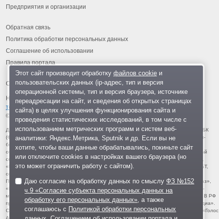
Предприятия и организации
Обратная связь
Политика обработки персональных данных
Соглашение об использовании
Правила портала
Этот сайт производит обработку
файлов cookie
и
пользовательских данных (ip-адрес, тип и версия
операционной системы, тип и версия браузера, источнике
На информационном ресурсе применяются
рекомендательные
переадресации на сайт, и сведения об открытых страницах
технологии
.
сайта) в целях улучшения функционирования сайта и
© 2013-2026 «ОИНФО»,
сделано в Одинцово
проведения статистических исследований, в том числе с
использованием метрических программ и систем веб-
Для читателей: В России признаны экстремистскими и запрещены организации ФБК
аналитики: Яндекс.Метрика, Sputnik и др. Если вы не
(Фонд борьбы с коррупцией, признан иноагентом), Штабы Навального, «Национал-
большевистская партия», «Свидетели Иеговы», «Армия воли народа», «Русский
хотите, чтобы ваши данные обрабатывались, покиньте сайт
общенациональный союз», «Движение против нелегальной иммиграции», «Правый
или отключите cookies в настройках вашего браузера (но
сектор», УНА-УНСО, УПА, «Тризуб им. Степана Бандеры», «Мизантропик дивижн»,
это может ограничить работу с сайтом).
«Меджлис крымскотатарского народа», движение «Артподготовка», движение ЛГБТ,
общероссийская политическая партия «Воля», АУЕ, батальоны «Азов» и «Айдар».
Даю согласие на обработку данных по смыслу
ФЗ №152
Признаны террористическими и запрещены: «Движение Талибан», «Имарат Кавказ»,
«Исламское государство» (ИГ, ИГИЛ), Джебхад-ан-Нусра, «АУМ Синрике», «Братья-
ч.9 «Согласие субъекта персональных данных на
мусульмане», «Аль-Каида в странах исламского Магриба», «Сеть», «Колумбайн». В РФ
обработку его персональных данных»
, а также
признана нежелательной деятельность «Открытой России», издания «Проект Медиа».
соглашаюсь с
Политикой обработки персональных
СМИ-иноагентами признаны: телеканал «Дождь», «Медуза», «Важные истории», «Голос
данных
,
Соглашением об использовании портала
и
Америки», радио «Свобода», The Insider, «Медиазона», ОВД-инфо. Иноагентами