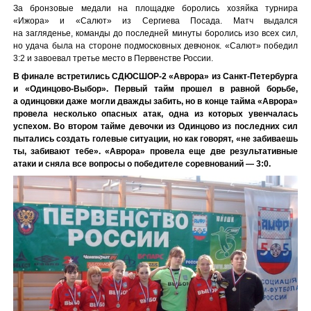
За бронзовые медали на площадке боролись хозяйка турнира
«Ижора» и «Салют» из Сергиева Посада. Матч выдался
на загляденье, команды до последней минуты боролись изо всех сил,
но удача была на стороне подмосковных девчонок. «Салют» победил
3:2 и завоевал третье место в Первенстве России.
В финале встретились СДЮСШОР-2 «Аврора» из Санкт-Петербурга
и «Одинцово-Выбор». Первый тайм прошел в равной борьбе,
а одинцовки даже могли дважды забить, но в конце тайма «Аврора»
провела несколько опасных атак, одна из которых увенчалась
успехом. Во втором тайме девочки из Одинцово из последних сил
пытались создать голевые ситуации, но как говорят, «не забиваешь
ты, забивают тебе». «Аврора» провела еще две результативные
атаки и сняла все вопросы о победителе соревнований — 3:0.