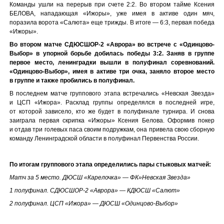
Команды ушли на перерыв при счете 2:2. Во втором тайме Ксения
БЕЛОВА, нападающая «Ижоры», уже имея в активе один мяч,
поразила ворота «Салюта» еще трижды. В итоге — 6:3, первая победа
«Ижоры».
Во втором матче СДЮСШОР-2 «Аврора» во встрече с «Одинцово-
Выбор» в упорной борьбе добилась победы 3:2. Заняв в группе
первое место, ленинградки вышли в полуфинал соревнований.
«Одинцово-Выбор», имея в активе три очка, заняло второе место
в группе и также пробились в полуфинал.
В последнем матче группового этапа встречались «Невская Звезда»
и ЦСП «Ижора». Расклад группы определялся в последней игре,
от которой зависело, кто же будет в полуфинале турнира. И снова
заиграла первая скрипка «Ижоры» Ксения Белова. Оформив покер
и отдав три голевых паса своим подружкам, она привела свою сборную
команду Ленинградской области в полуфинал Первенства России.
По итогам группового этапа определились пары стыковых матчей:
Матч за 5 место. ДЮСШ «Карелочка» — ФК»Невская Звезда»
1 полуфинал. СДЮСШОР-2 «Аврора» — КДЮСШ «Салют»
2 полуфинал. ЦСП «Ижора» — ДЮСШ «Одинцово-Выбор»