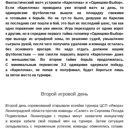
Фантастический матч устроили «Карелочка» и «Одинцово-Выбор».
Если «Карелочка» проводила уже второй матч за день, то
одинцовские футболистки вышли на площадку свежими
и готовыми к борьбе. Но не тут-то было, девушки из Карелии
из последних сил пошли в бой, это был их последний шанс, так как
одно поражение они уже имели. Игра переходила от одних ворот
к другим, но в середине первого тайма голкипер «Одинцово-Выбор»
при выходе из штрафной зоны, по решению судей, умышленно
сыграла рукой, после чего получила удаление и команда осталась
без основного вратаря. Но надо отдать должное нашим
футболисткам — они смогли поразить ворота «Карелочки» даже
в меньшинстве. Во втором тайме борьба продолжилась.
С минимальным перевесом 3:2 одинцовки одержали победу,
а «Карелочка», не попав в полуфинал, будет бороться лишь
за пятое место на турнире.
Второй игровой день
Второй день соревнований открывали хозяйки турнира ЦСП «Ижора»
Ленинградской области против команды «Салют» из Сергиева Посада
Подмосковья. Ленинградки с первых минут захватили инициативу
и вскоре забили свой первый мяч на турнире. Затем ситуация
складывалась с переменным успехом, команды обменялись голами.