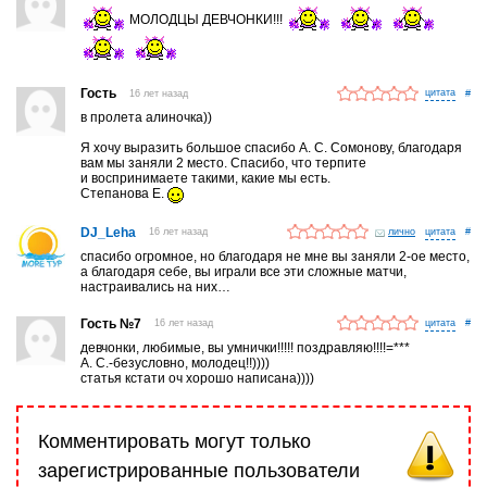
МОЛОДЦЫ ДЕВЧОНКИ!!!
Гость
16 лет назад
#
в пролета алиночка))
Я хочу выразить большое спасибо А. С. Сомонову, благодаря
вам мы заняли 2 место. Спасибо, что терпите
и воспринимаете такими, какие мы есть.
Степанова Е.
DJ_Leha
16 лет назад
лично
#
спасибо огромное, но благодаря не мне вы заняли 2-ое место,
а благодаря себе, вы играли все эти сложные матчи,
настраивались на них…
Гость №7
16 лет назад
#
девчонки, любимые, вы умнички!!!!! поздравляю!!!!=***
А. С.-безусловно, молодец!!))))
статья кстати оч хорошо написана))))
Комментировать могут только
зарегистрированные пользователи