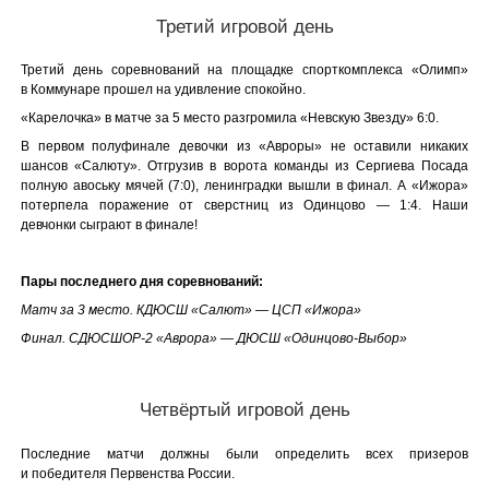
Третий игровой день
Третий день соревнований на площадке спорткомплекса «Олимп»
в Коммунаре прошел на удивление спокойно.
«Карелочка» в матче за 5 место разгромила «Невскую Звезду» 6:0.
В первом полуфинале девочки из «Авроры» не оставили никаких
шансов «Салюту». Отгрузив в ворота команды из Сергиева Посада
полную авоську мячей (7:0), ленинградки вышли в финал. А «Ижора»
потерпела поражение от сверстниц из Одинцово — 1:4. Наши
девчонки сыграют в финале!
Пары последнего дня соревнований:
Матч за 3 место. КДЮСШ «Салют» — ЦСП «Ижора»
Финал. СДЮСШОР-2 «Аврора» — ДЮСШ «Одинцово-Выбор»
Четвёртый игровой день
Последние матчи должны были определить всех призеров
и победителя Первенства России.