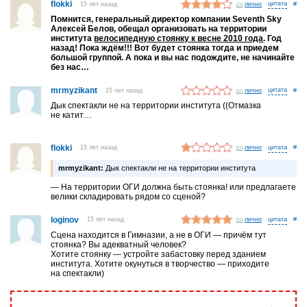
flokki
15 лет назад
лично
#
Помнится, генеральный директор компании Seventh Sky
Алексей Белов, обещал организовать на территории
института
велосипедную стоянку к весне 2010 года
. Год
назад! Пока ждём!!! Вот будет стоянка тогда и приедем
большой группой. А пока и вы нас подождите, не начинайте
без нас…
mrmyzikant
15 лет назад
лично
#
Дык спектакли не на территории института ((Отмазка
не катит…
flokki
15 лет назад
лично
#
mrmyzikant:
Дык спектакли не на территории института
— На территории ОГИ должна быть стоянка! или предлагаете
велики складировать рядом со сценой?
loginov
15 лет назад
лично
#
Сцена находится в Гимназии, а не в ОГИ — причём тут
стоянка? Вы адекватный человек?
Хотите стоянку — устройте забастовку перед зданием
института. Хотите окунуться в творчество — приходите
на спектакли)