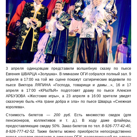
3 апреля одинцовцам представили волшебную сказку по пьесе
Евгения ШВАРЦА «Золушка». В гимназии ОГИ собрался полный зал. 9
апреля в 17:00 на той же сцене покажут сатирические водевили по
пьесе Виктора ЛЯПИНА «Господа, товарищи и дамы…», 16 и 17
апреля в 17:00 «КРЫЛЬЯ» подготовят драму по пьесе Алексея
АРБУЗОВА «Жестокие игры», а 23 апреля в 16:00 зрители увидят
сказочную быль «На грани добра и зла» по пьесе Шварца «Снежная
королева».
Стоимость билетов —
200 руб.
Есть множество скидок (для
пенсионеров, коллективов и т. д.). В ходу даже флайеры,
предоставляющие скидку
50%
. Заказ билетов по тел.
8-926-777-42-40,
8-926-777-42-52
. Также билеты можно приобрести непосредственно
перед началом спектакля в гимназии ОГИ, расположенной по адресу