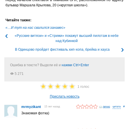
бульвар Маршала Крылова, 20 («круглая школа»).
Читайте также:
«…И тут на нас свалился занавес»
«Русские витязи» и «Стрижи» покажут высший пилотаж в небе
над Кубинкой
В Одинцово пройдет фестиваль хип-хопа, брейка и хауса
Ошибка в тексте? Выдели её и
нажми Ctrl+Enter
5 271
1 голос
Прислать новость
mrmyzikant
15 лет назад
лично
#
Знакомая фотка)