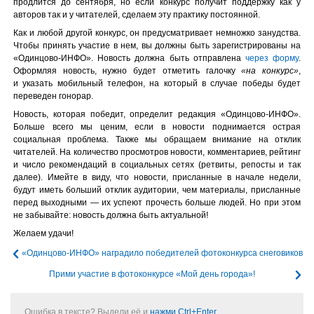
продлится до сентября, но если конкурс получит поддержку как у
авторов так и у читателей, сделаем эту практику постоянной.
Как и любой другой конкурс, он предусматривает немножко занудства.
Чтобы принять участие в нем, вы должны быть зарегистрированы на
«Одинцово-ИНФО». Новость должна быть отправлена
через форму
.
Оформляя новость, нужно будет отметить галочку
«на конкурс»
,
и указать мобильный телефон, на который в случае победы будет
переведен гонорар.
Новость, которая победит, определит редакция «Одинцово-ИНФО».
Больше всего мы ценим, если в новости поднимается острая
социальная проблема. Также мы обращаем внимание на отклик
читателей. На количество просмотров новости, комментариев, рейтинг
и число рекомендаций в социальных сетях (ретвиты, репосты и так
далее). Имейте в виду, что новости, присланные в начале недели,
будут иметь больший отклик аудитории, чем материалы, присланные
перед выходными — их успеют прочесть больше людей. Но при этом
не забывайте: новость должна быть актуальной!
Желаем удачи!
«Одинцово-ИНФО» наградило победителей фотоконкурса снеговиков
Прими участие в фотоконкурсе «Мой день города»!
Ошибка в тексте? Выдели её и
нажми Ctrl+Enter