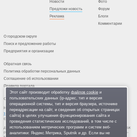
Новости
Фото
Предложи новость
Форум
Реклама
Блоги
Комментарии
О городском округе
Поиск и предложение работы
Предприятия и организации
Обратная связь
Политика обработки персональных данных
Соглашение об использовании
Правила портала
Этот сайт производит обработку
файлов cookie
и
пользовательских данных (ip-адрес, тип и версия
операционной системы, тип и версия браузера, источнике
На информационном ресурсе применяются
рекомендательные
переадресации на сайт, и сведения об открытых страницах
технологии
.
сайта) в целях улучшения функционирования сайта и
© 2013-2026 «ОИНФО»,
сделано в Одинцово
проведения статистических исследований, в том числе с
использованием метрических программ и систем веб-
Для читателей: В России признаны экстремистскими и запрещены организации ФБК
аналитики: Яндекс.Метрика, Sputnik и др. Если вы не
(Фонд борьбы с коррупцией, признан иноагентом), Штабы Навального, «Национал-
большевистская партия», «Свидетели Иеговы», «Армия воли народа», «Русский