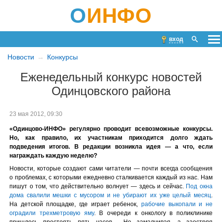
О
ИНФО
вход
Новости
Конкурсы
Еженедельный конкурс новостей
Одинцовского района
23 мая 2012, 09:30
«Одинцово-ИНФО» регулярно проводит всевозможные конкурсы.
Но, как правило, их участникам приходится долго ждать
подведения итогов. В редакции возникла идея — а что, если
награждать каждую неделю?
Новости, которые создают сами читатели — почти всегда сообщения
о проблемах, с которыми ежедневно сталкивается каждый из нас. Нам
пишут о том, что действительно волнует — здесь и сейчас.
Под окна
дома свалили мешки с мусором и не убирают их уже целый месяц
.
На детской площадке, где играет ребенок,
рабочие выкопали и не
оградили трехметровую яму
. В очереди к онкологу в поликлинике
пришлось простоять пять часов… Не замалчивая, а заостряя