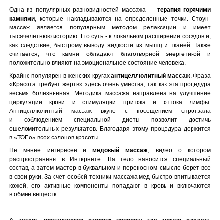
Одна из популярных разновидностей массажа —
терапия горячими
камнями
, которые накладываются на определенные точки. Стоун-
массаж является популярным методом релаксации и имеет
тысячелетнюю историю. Его суть - в локальном расширении сосудов и,
как следствие, быстрому выводу жидкости из мышц и тканей. Также
считается, что камни обладают благотворной энергетикой и
положительно влияют на эмоциональное состояние человека.
Крайне популярен в женских кругах
антицеллюлитный массаж
. Фраза
«Красота требует жертв» здесь очень уместна, так как эта процедура
весьма болезненная. Методика массажа направлена на улучшение
циркуляции крови и стимуляции притока и оттока лимфы.
Антицеллюлитный массаж вкупе с посещением спротзала
и соблюдением специальной диеты позволит достичь
ошеломительных результатов. Благодаря этому процедура держится
в «ТОПе» всех салонов красоты.
Не менее интересен и
медовый массаж
, видео о котором
распространены в Интернете. На тело наносится специальный
состав, а затем мастер в буквальном и переносном смысле берет все
в свои руки. За счет особой техники массажа мед быстро впитывается
кожей, его активные компоненты попадают в кровь и включаются
в обмен веществ.