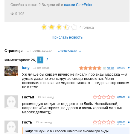
Ошибка в тексте? Выдели её и
нажми Ctrl+Enter
9 105
4 голоса
Прислать новость
1
2
комментариев
26
katy
13 лет назад
лично
#
Уж лучше бы совсем ничего не писали про виды массажа — я
думаю даже не очень крутые спецы посмеются. Меня
повеселило описание медового массаж — видно автор совсем
не в теме.
Гостья
13 лет назад
#
рекомендую сходить в медцентр по Любы Новосёловой,
напротив «Виктории», не дорого и очень хороший мальчик
массаж делает)))
Гость
13 лет назад
#
katy:
Уж лучше бы совсем ничего не писали про виды