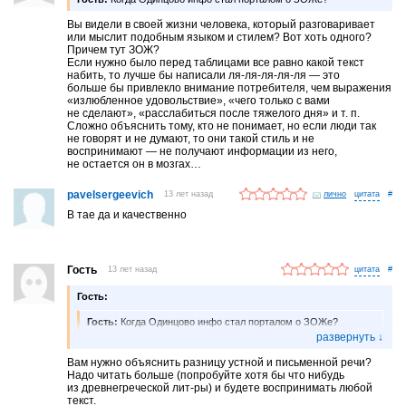
Вы видели в своей жизни человека, который разговаривает
или мыслит подобным языком и стилем? Вот хоть одного?
Причем тут ЗОЖ?
Если нужно было перед таблицами все равно какой текст
набить, то лучше бы написали ля-ля-ля-ля-ля — это
больше бы привлекло внимание потребителя, чем выражения
«излюбленное удовольствие», «чего только с вами
не сделают», «расслабиться после тяжелого дня» и т. п.
Сложно объяснить тому, кто не понимает, но если люди так
не говорят и не думают, то они такой стиль и не
воспринимают — не получают информации из него,
не остается он в мозгах…
pavelsergeevich
13 лет назад
лично
#
В тае да и качественно
Гость
13 лет назад
#
Гость:
Гость:
Когда Одинцово инфо стал порталом о ЗОЖе?
Вы видели в своей жизни человека, который разговаривает
или мыслит подобным языком и стилем? Вот хоть одного?
Вам нужно объяснить разницу устной и письменной речи?
Причем тут ЗОЖ?
Надо читать больше (попробуйте хотя бы что нибудь
Если нужно было перед таблицами все равно какой текст набить,
из древнегреческой лит-ры) и будете воспринимать любой
то лучше бы написали ля-ля-ля-ля-ля — это больше бы
текст.
привлекло внимание потребителя, чем выражения «излюбленное