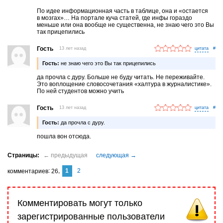
удовольствие», «чего только с вами не сделают», «расслабиться
По идее информационная часть в таблице, она и «остается
после тяжелого дня» и т. п.
в мозгах»… На портале куча статей, где инфы гораздо
Сложно объяснить тому, кто не понимает, но если люди так
меньше или она вообще не существенна, не знаю чего это Вы
не говорят и не думают, то они такой стиль и не воспринимают —
так прицепились
не получают информации из него, не остается он в мозгах…
Гость
13 лет назад
#
Гость:
не знаю чего это Вы так прицепились
да прочла с дуру. Больше не буду читать. Не переживайте.
Это воплощение словосочетания «халтура в журналистике».
По ней студентов можно учить
Гость
13 лет назад
#
Гость:
да прочла с дуру.
пошла вон отсюда.
1
2
комментариев
26
Комментировать могут только
зарегистрированные пользователи