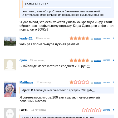
Гость:
а ОБЗОР
это позор, а не обзор. Словарь банальных высказываний.
У пятиклассников сочинения насыщеннее смыслом обычно.
Я уже писал, что если хочется узнать конкретную инфу, стоит
обратиться профильному порталу. Когда Одинцово инфо стал
порталом о ЗОЖе?
leader21
13 лет назад
лично
#
хоть раз промелькнула нужная реклама.
djam
13 лет назад
лично
#
В Тайланде массаж стоит в среднем 200 руб.)))
Matthaus
13 лет назад
лично
#
djam:
В Тайланде массаж стоит в среднем 200 руб.)))
Я сомневаюcь, что за 200 вам сделают качественный
лечебный массаж.
Гость
13 лет назад
#
Гость:
Когда Одинцово инфо стал порталом о ЗОЖе?