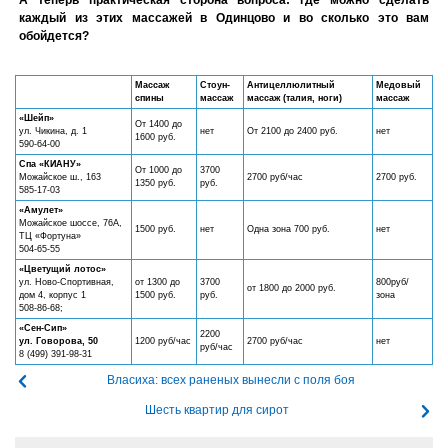
А теперь практическая сторона вопроса: где можно сделать
каждый из этих массажей в Одинцово и во сколько это вам
обойдется?
Массаж
Стоун-
Антицеллюлитный
Медовый
спины
массаж
массаж (талия, ноги)
массаж
«Шейп»
От 1400 до
ул. Чикина, д. 1
нет
От 2100 до 2400 руб.
нет
1600 руб.
590-64-00
Спа «КИАНУ»
От 1000 до
3700
Можайское ш., 163
2700 руб/час
2700 руб.
1350 руб.
руб.
585-17-03
«Амулет»
Можайское шоссе, 76А,
1500 руб.
нет
Одна зона 700 руб.
нет
ТЦ «Фортуна»
504-65-55
«Цветущий лотос»
ул. Ново-Спортивная,
от 1300 до
3700
800руб/
от 1800 до 2000 руб.
дом 4, корпус 1
1500 руб.
руб.
зона
508-86-68;
«Сен-Сип»
2200
ул. Говорова, 50
1200 руб/час
2700 руб/час
нет
руб/час
8 (499) 391-98-31
Власиха: всех раненых вынесли с поля боя
Шесть квартир для сирот