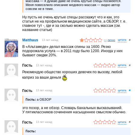
массажа — я думаю даже не очень крутые спецы посмеются.
Меня повеселило описание медового массаж — видно автор
совсем не в теме.
Ну пусть не очень крутые спецы расскажут что и как, это
статья не на профильном медицинском сайте, а ОБЗОР, т. е.
главное тут -, где и за сколько можно сделать массаж (см.
название статьи)
Matthaus
13 лет назад
лично
#
В «Альтамеде» делал массаж спины за 1600. Резко
подорожала услуга — в 2011 году было 1200. Иногда у них
бывают скидки 20%.
Гость
13 лет назад
#
Рекомендую общество хороших девочек по вызову, любой
каприз за ваши деньги
Гость
13 лет назад
#
Гость:
а ОБЗОР
это позор, а не обзор. Словарь банальных высказываний.
У пятиклассников сочинения насыщеннее смыслом обычно.
Гость
13 лет назад
#
Гость: