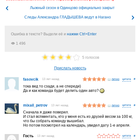
Лыжный сезон в Одинцово официально закрыт
Следы Александра ГЛАДЫШЕВА ведут в Нагано
Ошибка в тексте? Выдели её и
нажми Ctrl+Enter
1 496
5 голосов
Прислать новость
fasovcik
13 лет назад
лично
#
тока вид то сзади, а не спереди)
Да и как команда будет делить один авто?
mixail_petrov
13 лет назад
лично
#
Сначала я даже поверил.
И стал вспминтать, кто у меня есть из друзей весом за 100 кг,
что бы собрать команду вышибал.
Но потом посмотрел на календарь, увидел дату 1-е апреля.
Гость
13 лет назад
#