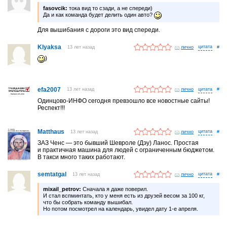
fasovcik:
тока вид то сзади, а не спереди)
Да и как команда будет делить один авто?
Для вышибания с дороги это вид спереди.
Klyaksa
13 лет назад
лично
#
)
efa2007
13 лет назад
лично
#
Одинцово-ИНФО сегодня превзошло все новостные сайты!
Респект!!!
Matthaus
13 лет назад
лично
#
ЗАЗ Ченс — это бывший Шевроле (Дэу) Ланос. Простая
и практичная машина для людей с ограниченным бюджетом.
В такси много таких работают.
semtatgal
13 лет назад
лично
#
mixail_petrov:
Сначала я даже поверил.
И стал вспминтать, кто у меня есть из друзей весом за 100 кг,
что бы собрать команду вышибал.
Но потом посмотрел на календарь, увидел дату 1-е апреля.