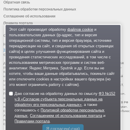
Обратная связь
Политика обработки персональных данных
Соглашение об использовании
Правила портала
Этот сайт производит обработку
файлов cookie
и
пользовательских данных (ip-адрес, тип и версия
операционной системы, тип и версия браузера, источнике
На информационном ресурсе применяются
рекомендательные
переадресации на сайт, и сведения об открытых страницах
технологии
.
сайта) в целях улучшения функционирования сайта и
© 2013-2026 «ОИНФО»,
сделано в Одинцово
проведения статистических исследований, в том числе с
использованием метрических программ и систем веб-
Для читателей: В России признаны экстремистскими и запрещены организации ФБК
аналитики: Яндекс.Метрика, Sputnik и др. Если вы не
(Фонд борьбы с коррупцией, признан иноагентом), Штабы Навального, «Национал-
большевистская партия», «Свидетели Иеговы», «Армия воли народа», «Русский
хотите, чтобы ваши данные обрабатывались, покиньте сайт
общенациональный союз», «Движение против нелегальной иммиграции», «Правый
или отключите cookies в настройках вашего браузера (но
сектор», УНА-УНСО, УПА, «Тризуб им. Степана Бандеры», «Мизантропик дивижн»,
это может ограничить работу с сайтом).
«Меджлис крымскотатарского народа», движение «Артподготовка», движение ЛГБТ,
общероссийская политическая партия «Воля», АУЕ, батальоны «Азов» и «Айдар».
Даю согласие на обработку данных по смыслу
ФЗ №152
Признаны террористическими и запрещены: «Движение Талибан», «Имарат Кавказ»,
«Исламское государство» (ИГ, ИГИЛ), Джебхад-ан-Нусра, «АУМ Синрике», «Братья-
ч.9 «Согласие субъекта персональных данных на
мусульмане», «Аль-Каида в странах исламского Магриба», «Сеть», «Колумбайн». В РФ
обработку его персональных данных»
, а также
признана нежелательной деятельность «Открытой России», издания «Проект Медиа».
соглашаюсь с
Политикой обработки персональных
СМИ-иноагентами признаны: телеканал «Дождь», «Медуза», «Важные истории», «Голос
данных
,
Соглашением об использовании портала
и
Америки», радио «Свобода», The Insider, «Медиазона», ОВД-инфо. Иноагентами
признаны общество/центр «Мемориал», «Аналитический Центр Юрия Левады»,
Правилами портала
.
Сахаровский центр. Instagram и Facebook (Metа) запрещены в РФ за экстремизм.
Я согласен(-сна)