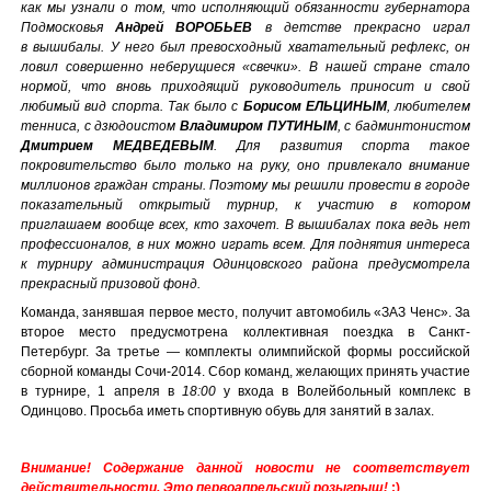
как мы узнали о том, что исполняющий обязанности губернатора
Подмосковья
Андрей ВОРОБЬЕВ
в детстве прекрасно играл
в вышибалы. У него был превосходный хватательный рефлекс, он
ловил совершенно неберущиеся «свечки». В нашей стране стало
нормой, что вновь приходящий руководитель приносит и свой
любимый вид спорта. Так было с
Борисом ЕЛЬЦИНЫМ
, любителем
тенниса, с дзюдоистом
Владимиром ПУТИНЫМ
, с бадминтонистом
Дмитрием МЕДВЕДЕВЫМ
. Для развития спорта такое
покровительство было только на руку, оно привлекало внимание
миллионов граждан страны. Поэтому мы решили провести в городе
показательный открытый турнир, к участию в котором
приглашаем вообще всех, кто захочет. В вышибалах пока ведь нет
профессионалов, в них можно играть всем. Для поднятия интереса
к турниру администрация Одинцовского района предусмотрела
прекрасный призовой фонд.
Команда, занявшая первое место, получит автомобиль «ЗАЗ Ченс». За
второе место предусмотрена коллективная поездка в Санкт-
Петербург. За третье — комплекты олимпийской формы российской
сборной команды Сочи-2014. Сбор команд, желающих принять участие
в турнире, 1 апреля в
18:00
у входа в Волейбольный комплекс в
Одинцово. Просьба иметь спортивную обувь для занятий в залах.
Внимание! Содержание данной новости не соответствует
действительности. Это первоапрельский розыгрыш!
;)