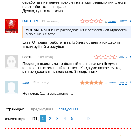
отработать не менее трех лет на этом предприятии… если
не отработает — штраф.
Думаю, тут та же схема.
Deus_Ex
13 лет назад
лично
#
Yuri_NN:
А в ОГИ нет распределения с обязательной отработкой
в течение 3-х лет?
Есть. Отправят работать за Кубинку с зарплатой десять
тысяч рублей и радуйся.
Гость
13 лет назад
#
Пиздец, князек пилит районный (наш с васми) бюджет
и вливает в карманный интстиут. Когда уже нажрется то,
наших денег наш неменяемый Гладышев?
ago
13 лет назад
лично
#
…
Нет слов. Одни выражения…
1
2
3
4
5
...
12
комментариев
171