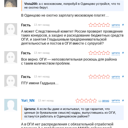
Vista200:
а с московским, попробуй в Одинцово устройся, что то
не охотно берут.
В Одинцово не охотно зарплату московскую платят…
Гость
13 лет назад
#
А может Следственный комитет России проверит проведение
таких конкурсов, а заодно и расходование бюджетных средств
ОГИ, и занятия Гладышевым предпринимательской
деятельностью и постов в ОГИ вместе с супругой?
Гость
13 лет назад
#
Все верно. ОГИ — непозволительная роскошь для района
с таким количеством проблем.
Гость
13 лет назад
#
ПТУ имени Гаддыша…
Yuri_NN
13 лет назад
лично
#
Цитата:
А если бы даже и испытывал, то где гарантия, что
ценные (в буквальном смысле) кадры, выпустившись из ОГИ,
останутся работать в Одинцовском районе?
А в ОГИ нет распределения с обязательной отработкой