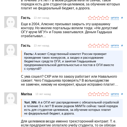
в течение 3-х лет? В моем родном МИИТе сейчас такой
порядок есть для студентов-целевиков, за обучение которых
платит не федеральный бюджет, а дорога.
Гость
13 лет назад
#
Еще в 2004, Алкснис призывал закрыть эту шарашкину
контору. Но многие портальцы вопили тогда: «Не допустим!
ОГУ круче МГУ!» и Гошка закатывался. Деньги Гаддыша
отрабатывал…
Гость
13 лет назад
#
Гость:
А может Следственный комитет России проверит
проведение таких конкурсов, а заодно и расходование
бюджетных средств ОГИ, и занятия Гладышевым
предпринимательской деятельностью и постов в ОГИ вместе
с супругой?
С ума сошел? СКР или по заказу работает или Навального
сажает. Чего Гладышева проверять? В вольнодумстве
не замечен, никому не конкурент, крыше исправно платит…
Marisa
13 лет назад
#
Yuri_NN:
А в ОГИ нет распределения с обязательной отработкой
в течение 3-х лет? В моем родном МИИТе сейчас такой порядок
есть для студентов-целевиков, за обучение которых платит
не федеральный бюджет, а дорога.
Для целевиков везде именно трехсторонний контракт. Т. е.
если предприятие оплатило учебу студента, то он обязан