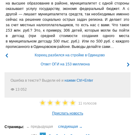
на высшее образование в районе, муниципалитет с одной стороны
оказывает услугу государству, экономя федеральный бюджет. А с
другой — лишает муниципалитета средств, так необходимых именно
сейчас на решение социально острых задач региона. И делает это
за счет местных налогоплательщиков, то есть нас с вами. Что такое
153 млн. руб.
? Это, к примеру, 306 детей, которые могли бы пойти
в детсад (при средней стоимости создания одного места
в муниципальном детсаду
500 тыс. руб.).
Или по
500 руб
. с каждого
прописанного в Одинцовском районе. Выводы делайте сами…
Кореец разбился на стройке в Одинцово
Ответ ОГИ на 153 миллиона
Ошибка в тексте? Выдели её и
нажми Ctrl+Enter
13 052
11 голосов
Прислать новость