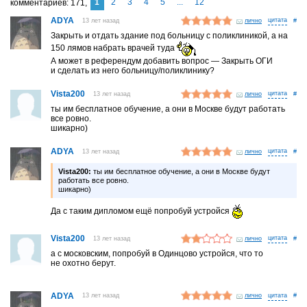
1
2
3
4
5
...
12
комментариев
171
ADYA
13 лет назад
лично
#
Закрыть и отдать здание под больницу с поликлиникой, а на
150 лямов набрать врачей туда
А может в референдум добавить вопрос — Закрыть ОГИ
и сделать из него больницу/поликлинику?
Vista200
13 лет назад
лично
#
ты им бесплатное обучение, а они в Москве будут работать
все ровно.
шикарно)
ADYA
13 лет назад
лично
#
Vista200:
ты им бесплатное обучение, а они в Москве будут
работать все ровно.
шикарно)
Да с таким дипломом ещё попробуй устройся
Vista200
13 лет назад
лично
#
а с московским, попробуй в Одинцово устройся, что то
не охотно берут.
ADYA
13 лет назад
лично
#