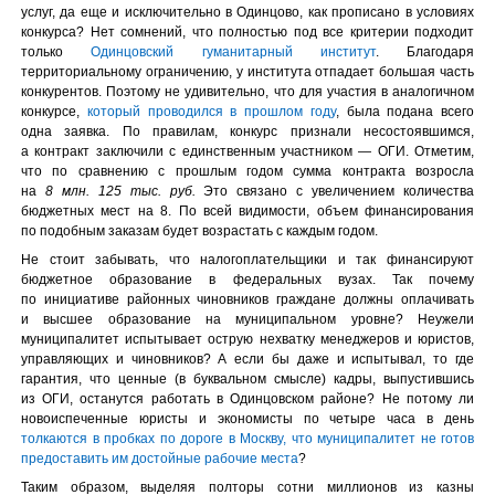
услуг, да еще и исключительно в Одинцово, как прописано в условиях
конкурса? Нет сомнений, что полностью под все критерии подходит
только
Одинцовский гуманитарный институт
. Благодаря
территориальному ограничению, у института отпадает большая часть
конкурентов. Поэтому не удивительно, что для участия в аналогичном
конкурсе,
который проводился в прошлом году
, была подана всего
одна заявка. По правилам, конкурс признали несостоявшимся,
а контракт заключили с единственным участником — ОГИ. Отметим,
что по сравнению с прошлым годом сумма контракта возросла
на
8 млн. 125 тыс. руб.
Это связано с увеличением количества
бюджетных мест на 8. По всей видимости, объем финансирования
по подобным заказам будет возрастать с каждым годом.
Не стоит забывать, что налогоплательщики и так финансируют
бюджетное образование в федеральных вузах. Так почему
по инициативе районных чиновников граждане должны оплачивать
и высшее образование на муниципальном уровне? Неужели
муниципалитет испытывает острую нехватку менеджеров и юристов,
управляющих и чиновников? А если бы даже и испытывал, то где
гарантия, что ценные (в буквальном смысле) кадры, выпустившись
из ОГИ, останутся работать в Одинцовском районе? Не потому ли
новоиспеченные юристы и экономисты по четыре часа в день
толкаются в пробках по дороге в Москву, что муниципалитет не готов
предоставить им достойные рабочие места
?
Таким образом, выделяя полторы сотни миллионов из казны