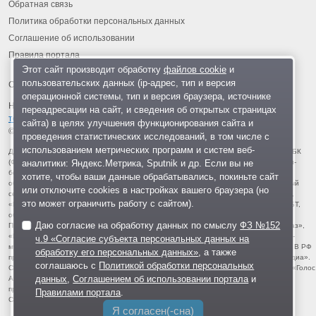
Обратная связь
Политика обработки персональных данных
Соглашение об использовании
Правила портала
Этот сайт производит обработку
файлов cookie
и
пользовательских данных (ip-адрес, тип и версия
операционной системы, тип и версия браузера, источнике
На информационном ресурсе применяются
рекомендательные
переадресации на сайт, и сведения об открытых страницах
технологии
.
сайта) в целях улучшения функционирования сайта и
© 2013-2026 «ОИНФО»,
сделано в Одинцово
проведения статистических исследований, в том числе с
использованием метрических программ и систем веб-
Для читателей: В России признаны экстремистскими и запрещены организации ФБК
аналитики: Яндекс.Метрика, Sputnik и др. Если вы не
(Фонд борьбы с коррупцией, признан иноагентом), Штабы Навального, «Национал-
большевистская партия», «Свидетели Иеговы», «Армия воли народа», «Русский
хотите, чтобы ваши данные обрабатывались, покиньте сайт
общенациональный союз», «Движение против нелегальной иммиграции», «Правый
или отключите cookies в настройках вашего браузера (но
сектор», УНА-УНСО, УПА, «Тризуб им. Степана Бандеры», «Мизантропик дивижн»,
это может ограничить работу с сайтом).
«Меджлис крымскотатарского народа», движение «Артподготовка», движение ЛГБТ,
общероссийская политическая партия «Воля», АУЕ, батальоны «Азов» и «Айдар».
Даю согласие на обработку данных по смыслу
ФЗ №152
Признаны террористическими и запрещены: «Движение Талибан», «Имарат Кавказ»,
«Исламское государство» (ИГ, ИГИЛ), Джебхад-ан-Нусра, «АУМ Синрике», «Братья-
ч.9 «Согласие субъекта персональных данных на
мусульмане», «Аль-Каида в странах исламского Магриба», «Сеть», «Колумбайн». В РФ
обработку его персональных данных»
, а также
признана нежелательной деятельность «Открытой России», издания «Проект Медиа».
соглашаюсь с
Политикой обработки персональных
СМИ-иноагентами признаны: телеканал «Дождь», «Медуза», «Важные истории», «Голос
данных
,
Соглашением об использовании портала
и
Америки», радио «Свобода», The Insider, «Медиазона», ОВД-инфо. Иноагентами
признаны общество/центр «Мемориал», «Аналитический Центр Юрия Левады»,
Правилами портала
.
Сахаровский центр. Instagram и Facebook (Metа) запрещены в РФ за экстремизм.
Я согласен(-сна)