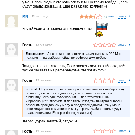
у меня свои люди в его комиссиях и мы устроим Майдан, если
будут фальсификации. Еще раз браво, коллеги)))
MN
13 лет назад
лично
#
Круть! Если это правда-апплодирую стоя!
Гость
13 лет назад
#
Евгеньевич:
А не поздно ли вышли с таким письмом??? Моя
позиция — на выборы пойду, но референдум побоку
Там, где-то в аналах есть, Если засветился на выборах, тебя
тут же засветят на референдуме, ты прОтифф?
Гость
13 лет назад
#
antidot:
Неужели кто-то за двадцать с лишним лет выборов еще
не понял, что всё скандальное, что появляется вечером
в пятницу накануне голосования — всё это пустышка
и провокация? Впрочем, я лет пять назад так выиграл выборы,
позвонив враждебному мэру с предупреждением, что у меня
свои люди в его комиссиях и мы устроим Майдан, если будут
фальсификации. Еще раз браво, коллеги)))
Ты это, дурак нанятый, отдохни.
Гость
13 лет назад
#