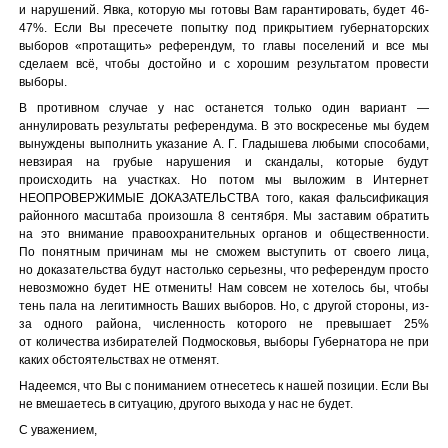
и нарушений. Явка, которую мы готовы Вам гарантировать, будет 46-
47%. Если Вы пресечете попытку под прикрытием губернаторских
выборов «протащить» референдум, то главы поселений и все мы
сделаем всё, чтобы достойно и с хорошим результатом провести
выборы.
В противном случае у нас останется только один вариант —
аннулировать результаты референдума. В это воскресенье мы будем
вынуждены выполнить указание А. Г. Гладышева любыми способами,
невзирая на грубые нарушения и скандалы, которые будут
происходить на участках. Но потом мы выложим в Интернет
НЕОПРОВЕРЖИМЫЕ ДОКАЗАТЕЛЬСТВА того, какая фальсификация
районного масштаба произошла 8 сентября. Мы заставим обратить
на это внимание правоохранительных органов и общественности.
По понятным причинам мы не сможем выступить от своего лица,
но доказательства будут настолько серьезны, что референдум просто
невозможно будет НЕ отменить! Нам совсем не хотелось бы, чтобы
тень пала на легитимность Ваших выборов. Но, с другой стороны, из-
за одного района, численность которого не превышает 25%
от количества избирателей Подмосковья, выборы Губернатора не при
каких обстоятельствах не отменят.
Надеемся, что Вы с пониманием отнесетесь к нашей позиции. Если Вы
не вмешаетесь в ситуацию, другого выхода у нас не будет.
С уважением,