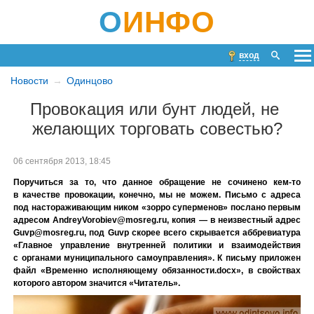
О
ИНФО
вход
Новости
Одинцово
Провокация или бунт людей, не
желающих торговать совестью?
06 сентября 2013, 18:45
Поручиться за то, что данное обращение не сочинено кем-то
в качестве провокации, конечно, мы не можем. Письмо с адреса
под настораживающим ником «зорро суперменов» послано первым
адресом AndreyVorobiev@mosreg.ru, копия — в неизвестный адрес
Guvp@mosreg.ru, под Guvp скорее всего скрывается аббревиатура
«Главное управление внутренней политики и взаимодействия
с органами муниципального самоуправления». К письму приложен
файл «Временно исполняющему обязанности.docx», в свойствах
которого автором значится «Читатель».