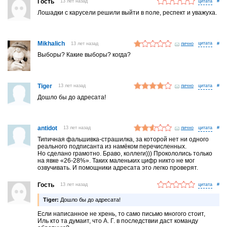
Гость
13 лет назад
#
Лошадки с карусели решили выйти в поле, респект и уважуха.
Mikhalich
13 лет назад
лично
#
Выборы? Какие выборы? когда?
Tiger
13 лет назад
лично
#
Дошло бы до адресата!
antidot
13 лет назад
лично
#
Типичная фальшивка-страшилка, за которой нет ни одного
реального подписанта из намёком перечисленных.
Но сделано грамотно. Браво, коллеги))) Прокололись только
на явке «26-28%». Таких маленьких цифр никто не мог
озвучивать. И помощники адресата это легко проверят.
Гость
13 лет назад
#
Tiger:
Дошло бы до адресата!
Если написанное не хрень, то само письмо многого стоит,
Иль кто та думаит, что А. Г. в последствии даст команду