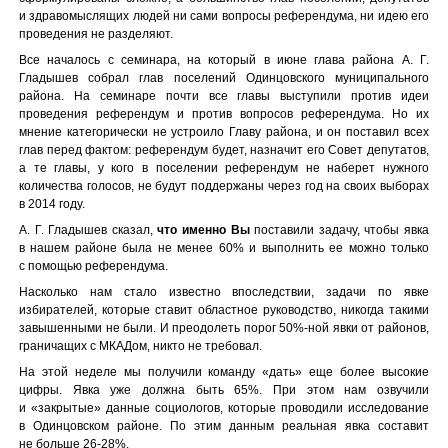
и здравомыслящих людей ни сами вопросы референдума, ни идею его
проведения не разделяют.
Все началось с семинара, на который в июне глава района А. Г.
Гладышев собрал глав поселений Одинцовского муниципального
района. На семинаре почти все главы выступили против идеи
проведения референдум и против вопросов референдума. Но их
мнение категорически не устроило Главу района, и он поставил всех
глав перед фактом: референдум будет, назначит его Совет депутатов,
а те главы, у кого в поселении референдум не наберет нужного
количества голосов, не будут поддержаны через год на своих выборах
в 2014 году.
А. Г. Гладышев сказал,
что именно Вы
поставили задачу, чтобы явка
в нашем районе была не менее 60% и выполнить ее можно только
с помощью референдума.
Насколько нам стало известно впоследствии, задачи по явке
избирателей, которые ставит областное руководство, никогда такими
завышенными не были. И преодолеть порог 50%-ной явки от районов,
граничащих с МКАДом, никто не требовал.
На этой неделе мы получили команду «дать» еще более высокие
цифры. Явка уже должна быть 65%. При этом нам озвучили
и «закрытые» данные социологов, которые проводили исследование
в Одинцовском районе. По этим данным реальная явка составит
не больше 26-28%.