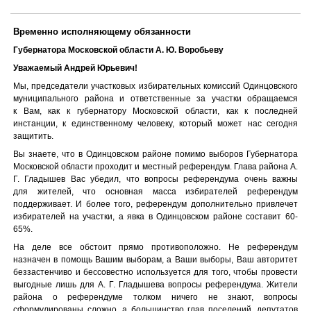
Временно исполняющему обязанности
Губернатора Московской области А. Ю. Воробьеву
Уважаемый Андрей Юрьевич!
Мы, председатели участковых избирательных комиссий Одинцовского
муниципального района и ответственные за участки обращаемся
к Вам, как к губернатору Московской области, как к последней
инстанции, к единственному человеку, который может нас сегодня
защитить.
Вы знаете, что в Одинцовском районе помимо выборов Губернатора
Московской области проходит и местный референдум. Глава района А.
Г. Гладышев Вас убедил, что вопросы референдума очень важны
для жителей, что основная масса избирателей референдум
поддерживает. И более того, референдум дополнительно привлечет
избирателей на участки, а явка в Одинцовском районе составит 60-
65%.
На деле все обстоит прямо противоположно. Не референдум
назначен в помощь Вашим выборам, а Ваши выборы, Ваш авторитет
беззастенчиво и бессовестно используется для того, чтобы провести
выгодные лишь для А. Г. Гладышева вопросы референдума. Жители
района о референдуме толком ничего не знают, вопросы
сформулированы сложно, а большинство глав поселений, депутатов