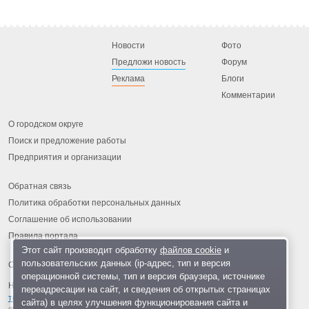
Новости
Фото
Предложи новость
Форум
Реклама
Блоги
Комментарии
О городском округе
Поиск и предложение работы
Предприятия и организации
Обратная связь
Политика обработки персональных данных
Соглашение об использовании
Правила портала
Этот сайт производит обработку
файлов cookie
и
пользовательских данных (ip-адрес, тип и версия
операционной системы, тип и версия браузера, источнике
На информационном ресурсе применяются
рекомендательные
переадресации на сайт, и сведения об открытых страницах
технологии
.
сайта) в целях улучшения функционирования сайта и