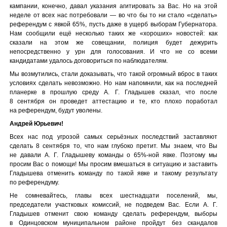
кампании, конечно, давал указания агитировать за Вас. Но на этой
неделе от всех нас потребовали — во что бы то ни стало «сделать»
референдум с явкой 65%, пусть даже в ущерб выборам Губернатора.
Нам сообщили ещё несколько таких же «хороших» новостей: как
сказали на этом же совещании, полиция будет дежурить
непосредственно у урн для голосования. И что не со всеми
кандидатами удалось договориться по наблюдателям.
Мы возмутились, стали доказывать, что такой огромный вброс в таких
условиях сделать невозможно. Но нам напомнили, как на последней
планерке в прошлую среду А. Г. Гладышев сказал, что после
8 сентября он проведет аттестацию и те, кто плохо поработал
на референдум, будут уволены.
Андрей Юрьевич!
Всех нас под угрозой самых серьёзных последствий заставляют
сделать 8 сентября то, что нам глубоко претит. Мы знаем, что Вы
не давали А. Г. Гладышеву команды о 65%-ной явке. Поэтому мы
просим Вас о помощи! Мы просим вмешаться в ситуацию и заставить
Гладышева отменить команду по такой явке и такому результату
по референдуму.
Не сомневайтесь, главы всех шестнадцати поселений, мы,
председатели участковых комиссий, не подведем Вас. Если А. Г.
Гладышев отменит свою команду сделать референдум, выборы
в Одинцовском муниципальном районе пройдут без скандалов