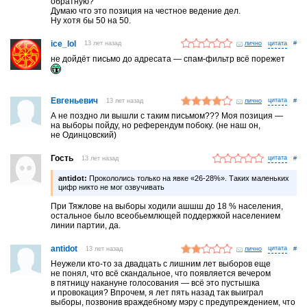
обратную?
Думаю что это позиция на честное ведение дел.
Ну хотя бы 50 на 50.
ice_lol
13 лет назад
лично
#
не дойдёт письмо до адресата — спам-фильтр всё порежет
Евгеньевич
13 лет назад
лично
#
А не поздно ли вышли с таким письмом??? Моя позиция —
на выборы пойду, но референдум побоку. (не наш он,
не Одинцовский)
Гость
13 лет назад
#
antidot:
Прокололись только на явке «26-28%». Таких маленьких
цифр никто не мог озвучивать
При Тяжлове на выборы ходили ашшш до 18 % населения,
остальное было всеобьемлющей поддержкой населением
линии партии, да.
antidot
13 лет назад
лично
#
Неужели кто-то за двадцать с лишним лет выборов еще
не понял, что всё скандальное, что появляется вечером
в пятницу накануне голосования — всё это пустышка
и провокация? Впрочем, я лет пять назад так выиграл
выборы, позвонив враждебному мэру с предупреждением, что