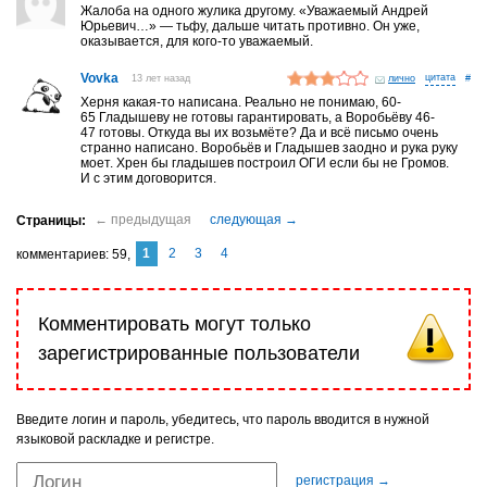
Жалоба на одного жулика другому. «Уважаемый Андрей
Юрьевич…» — тьфу, дальше читать противно. Он уже,
оказывается, для кого-то уважаемый.
Vovka
13 лет назад
лично
#
Херня какая-то написана. Реально не понимаю, 60-
65 Гладышеву не готовы гарантировать, а Воробьёву 46-
47 готовы. Откуда вы их возьмёте? Да и всё письмо очень
странно написано. Воробьёв и Гладышев заодно и рука руку
моет. Хрен бы гладышев построил ОГИ если бы не Громов.
И с этим договорится.
1
2
3
4
комментариев
59
Комментировать могут только
зарегистрированные пользователи
Введите логин и пароль, убедитесь, что пароль вводится в нужной
языковой раскладке и регистре.
регистрация →