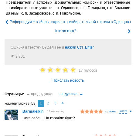
Председатели участковых избирательных комиссий и ответственные
за избирательные участки г. п. Одинцово, г. п. Голицыно, г. п. Большие
Вяземы, с. п. Захаровское, с. п. Никольское.
Референдум + выборы: варианты избирательной тактики в Одинцово
Кто за кого?
Ошибка в тексте? Выдели её и
нажми Ctrl+Enter
9 301
17 голосов
Прислать новость
1
2
3
4
комментариев
59
Barmaleikin
13 лет назад
лично
#
Фига себе… На корабле бунт?