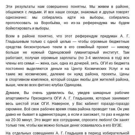
Эти результаты нам совершенно понятны. Мы живем в районе,
общаемся с людьми. И все наши соседи, знакомые и друзья говорят
однозначно: мы собирались идти на выборы, собирались
проголосовать за Воробьёва, но из-за референдума мы будем
бойкотировать и выборы.
Всем в районе понятно, что этот референдум придуман А. Г.
Гладышевым только с одной целью — чтобы огромные бюджетные
средства бесконтрольно текли в его семейный проект — никому
больше не нужный Одинцовский гуманитарный институт. Там
работают, получая огромные зарплаты (по 3-4 миллиона в год) все
члены его семьи — жена, сын, одна из дочерей, зять. ОГИ из бюджета
постоянно выделяются деньги на Центр Космических Услуг и на
такие же космические, далекие он нужд района, проекты. Цены
в спортивном комплексе, который создан якобы для жителей района,
выше, чем во всех фитнес-клубах Одинцова.
Думаем, Вы очень удивились бы, увидев шикарные рабочие
апартаменты Президента ОГИ А. Г. Гладышева, которые занимают
весь шестой этаж ОГИ. Наверное, у Вас кабинет гораздо-гораздо
скромнее. Всё свое рабочее время глава района проводит там. Он уже
давно не бывает в администрации, а если и заезжает, то раз в неделю
на 20-30 минут. Это видят все сотрудники, спросите любого! Он занят
только тем, чтобы как можно больше денег осваивалось в его ВУЗЕ.
На отдельных совещаниях А. Г. Гладышев в период избирательной