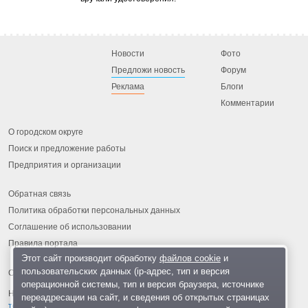
Новости
Фото
Предложи новость
Форум
Реклама
Блоги
Комментарии
О городском округе
Поиск и предложение работы
Предприятия и организации
Обратная связь
Политика обработки персональных данных
Соглашение об использовании
Правила портала
Этот сайт производит обработку
файлов cookie
и
пользовательских данных (ip-адрес, тип и версия
операционной системы, тип и версия браузера, источнике
На информационном ресурсе применяются
рекомендательные
переадресации на сайт, и сведения об открытых страницах
технологии
.