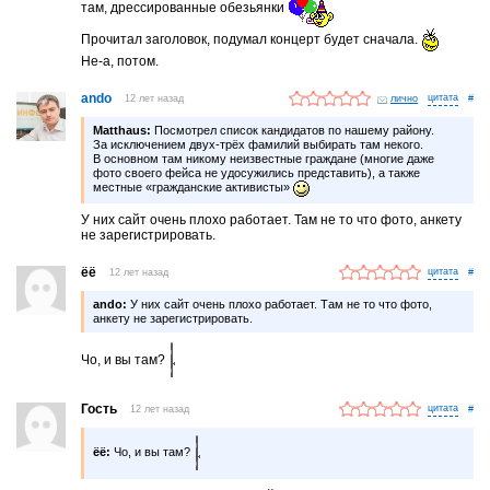
там, дрессированные обезьянки
Прочитал заголовок, подумал концерт будет сначала.
Не-а, потом.
ando
12 лет назад
лично
#
Matthaus:
Посмотрел список кандидатов по нашему району.
За исключением двух-трёх фамилий выбирать там некого.
В основном там никому неизвестные граждане (многие даже
фото своего фейса не удосужились представить), а также
местные «гражданские активисты»
У них сайт очень плохо работает. Там не то что фото, анкету
не зарегистрировать.
ёё
12 лет назад
#
ando:
У них сайт очень плохо работает. Там не то что фото,
анкету не зарегистрировать.
Чо, и вы там?
Гость
12 лет назад
#
ёё:
Чо, и вы там?