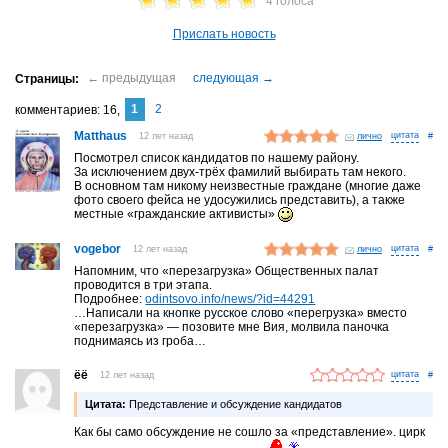
4 голоса
Прислать новость
1
2
комментариев
16
Matthaus
12 лет назад
лично
#
Посмотрел список кандидатов по нашему району.
За исключением двух-трёх фамилий выбирать там некого.
В основном там никому неизвестные граждане (многие даже
фото своего фейса не удосужились представить), а также
местные «гражданские активисты»
vogebor
12 лет назад
лично
#
Напомним, что «перезагрузка» Общественных палат
проводится в три этапа.
Подробнее:
odintsovo.info/news/?id=44291
…Написали на кнопке русское слово «перегрузка» вместо
«перезагрузка» — позовите мне Вия, молвила паночка
поднимаясь из гроба…
ёё
12 лет назад
#
Цитата:
Представление и обсуждение кандидатов
Как бы само обсуждение не сошло за «представление». цирк