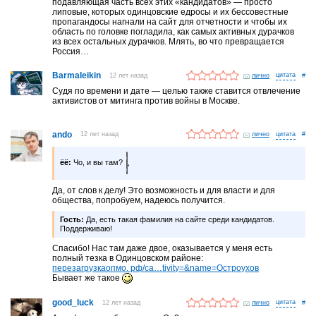
подавляющая часть всех этих «кандидатов» — просто
липовые, которых одинцовские едросы и их бессовестные
пропагандосы нагнали на сайт для отчетности и чтобы их
область по головке погладила, как самых активных дурачков
из всех остальных дурачков. Млять, во что превращается
Россия…
Barmaleikin
12 лет назад
лично
#
Судя по времени и дате — целью также ставится отвлечение
активистов от митинга против войны в Москве.
ando
12 лет назад
лично
#
ёё:
Чо, и вы там?
Да, от слов к делу! Это возможность и для власти и для
общества, попробуем, надеюсь получится.
Гость:
Да, есть такая фамилия на сайте среди кандидатов.
Поддерживаю!
Спасибо! Нас там даже двое, оказывается у меня есть
полный тезка в Одинцовском районе:
перезагрузкаопмо. рф/ca…tivity=&name=Остроухов
Бывает же такое
good_luck
12 лет назад
лично
#