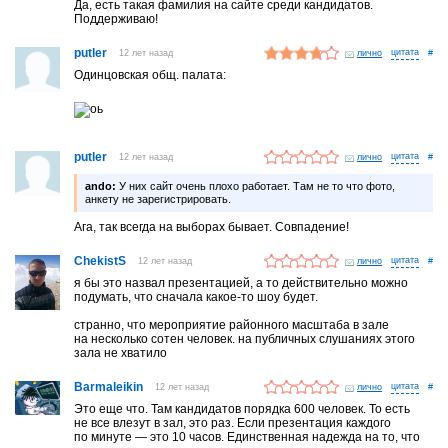
Да, есть такая фамилия на сайте среди кандидатов.
Поддерживаю!
putler
12 лет назад
лично
#
Одинцовская общ. палата:
putler
12 лет назад
лично
#
ando:
У них сайт очень плохо работает. Там не то что фото,
анкету не зарегистрировать.
Ага, так всегда на выборах бывает. Совпадение!
ChekistS
12 лет назад
лично
#
я бы это назвал презентацией, а то действительно можно
подумать, что сначала какое-то шоу будет.
странно, что мероприятие районного масштаба в зале
на несколько сотен человек. на публичных слушаниях этого
зала не хватило
Barmaleikin
12 лет назад
лично
#
Это еще что. Там кандидатов порядка 600 человек. То есть
не все влезут в зал, это раз. Если презентация каждого
по минуте — это 10 часов. Единственная надежда на то, что