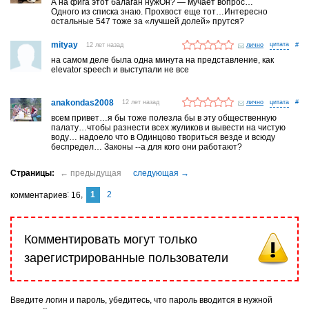
А на фига этот балаган нужОн? — мучает вопрос…
Одного из списка знаю. Прохвост еще тот…Интересно
остальные 547 тоже за «лучшей долей» прутся?
mityay
12 лет назад
лично
#
на самом деле была одна минута на представление, как
elevator speech и выступали не все
anakondas2008
12 лет назад
лично
#
всем привет…я бы тоже полезла бы в эту общественную
палату…чтобы разнести всех жуликов и вывести на чистую
воду… надоело что в Одинцово твориться везде и всюду
беспредел… Законы --а для кого они работают?
1
2
комментариев
16
Комментировать могут только
зарегистрированные пользователи
Введите логин и пароль, убедитесь, что пароль вводится в нужной