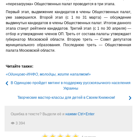
«перезагрузка» Общественных палат проводится в три этапа.
Первый этап
,
выдвижение кандидатов в члены Общественных палат,
уже завершился. Второй этап (с 1 по 31 марта) — обсуждение
выдвинутых кандидатов в члены Общественных палат. Итогом данного
этапа станут рейтинги кандидатов. Третий этап (с 1 по 30 апреля) —
отбор и утверждение членов ОП. Треть от состава палаты утверждает
губернатор Московской области. Вторую треть — Совет депутатов
муниципального образования. Последнюю треть — Общественная
палата Московской области.
Читайте также:
«Одинцово-ИНФО, молодцы, жгите напалмом!»
В Одинцово пройдет митинг в поддержку русскоязычного населения
Украины
Творческие мастер-классы для детей в Своем Книжном!
Ошибка в тексте? Выдели её и
нажми Ctrl+Enter
3 394