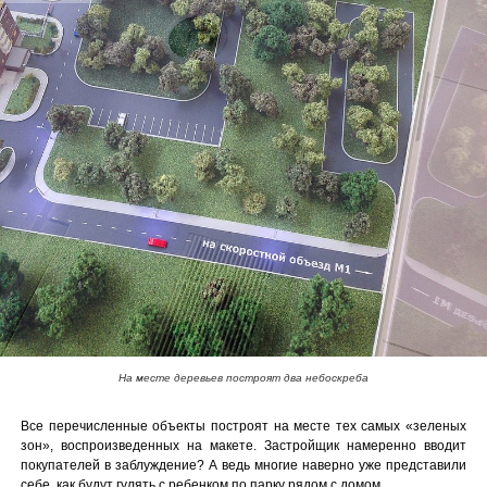
На месте деревьев построят два небоскреба
Все перечисленные объекты построят на месте тех самых «зеленых
зон», воспроизведенных на макете. Застройщик намеренно вводит
покупателей в заблуждение? А ведь многие наверно уже представили
себе, как будут гулять с ребенком по парку рядом с домом...