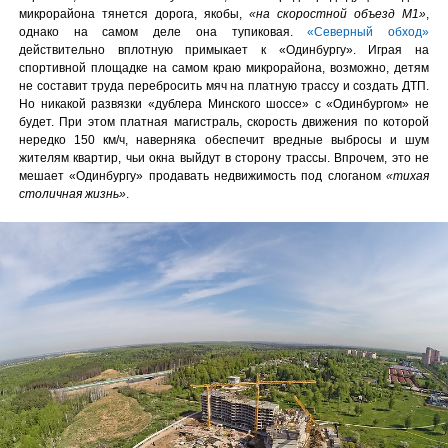
микрорайона тянется дорога, якобы,
«на скоростной объезд М1»
,
однако на самом деле она тупиковая.
«Северный обход»
действительно вплотную примыкает к «Одинбургу». Играя на
спортивной площадке на самом краю микрорайона, возможно, детям
не составит труда перебросить мяч на платную трассу и создать ДТП.
Но никакой развязки «дублера Минского шоссе» с «Одинбургом» не
будет. При этом платная магистраль, скорость движения по которой
нередко 150 км/ч, наверняка обеспечит вредные выбросы и шум
жителям квартир, чьи окна выйдут в сторону трассы. Впрочем, это не
мешает «Одинбургу» продавать недвижимость под слоганом
«тихая
столичная жизнь»
.