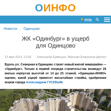
О
ИНФО
вход
Новости
Одинцово
ЖК «Одинбург» в ущерб
для Одинцово
15 мая 2014, 13:00
Александр Ермошин, Максим Остроухов (фото)
Вдоль ул. Северная в Одинцово строят новый жилой микрорайон —
«Одинбург». Только в первой очереди строительства возведут 26
жилых корпусов высотой от 14 до 25 этажей. «Одинцово-ИНФО»
оценил, какой ущерб принесет масштабная стройка, одобренная
мэром города
Александром ГУСЕВЫМ
.