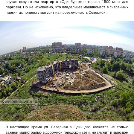
случае покупатели квартир в «Одинбурге» потеряют 1500 мест для
парковки. Но не исключено, что владельцев машиномест в снесенных
паркингах попросту вытурят на проезжую часть Северной.
В настоящее время ул. Северная в Одинцово является не только
важной магистралью в дорожной городской сети, но служит и выездом