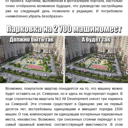
от проекта. Картинка, выложенная в фотогалерею портала, настолько
точно отобразила возможное будущее, что руководство застройщика
уже на следующий день позвонило в редакцию. И потребовало
«немедленно убрать безобразие»
.
Возможно, покупатели квартир понадеятся на то, что машину можно
будет оставить на ул. Северная, но и здесь их подстерегает подвох. В
ходе строительства квартала №2 Afi Development снесет три паркинга
на Северной. Эти стоянки существуют в Одинцово уже не первый
десяток лет, востребованы одинцовцами и вмещают порядка 1500
машин. О том, компенсируют ли одинцовцам потерянные парковочные
места, неизвестно. Возможно, три снесенных стоянки переедут в тот
самый гаражный комплекс соответствующей вместимости. В этом