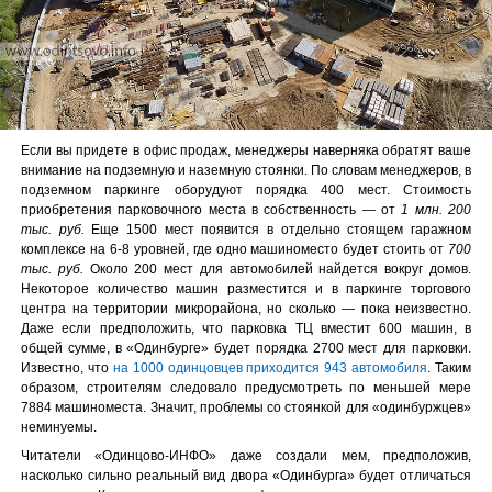
Если вы придете в офис продаж, менеджеры наверняка обратят ваше
внимание на подземную и наземную стоянки. По словам менеджеров, в
подземном паркинге оборудуют порядка 400 мест. Стоимость
приобретения парковочного места в собственность — от
1 млн. 200
тыс. руб.
Еще 1500 мест появится в отдельно стоящем гаражном
комплексе на 6-8 уровней, где одно машиноместо будет стоить от
700
тыс. руб.
Около 200 мест для автомобилей найдется вокруг домов.
Некоторое количество машин разместится и в паркинге торгового
центра на территории микрорайона, но сколько — пока неизвестно.
Даже если предположить, что парковка ТЦ вместит 600 машин, в
общей сумме, в «Одинбурге» будет порядка 2700 мест для парковки.
Известно, что
на 1000 одинцовцев приходится 943 автомобиля
. Таким
образом, строителям следовало предусмотреть по меньшей мере
7884 машиноместа. Значит, проблемы со стоянкой для «одинбуржцев»
неминуемы.
Читатели «Одинцово-ИНФО» даже создали мем, предположив,
насколько сильно реальный вид двора «Одинбурга» будет отличаться