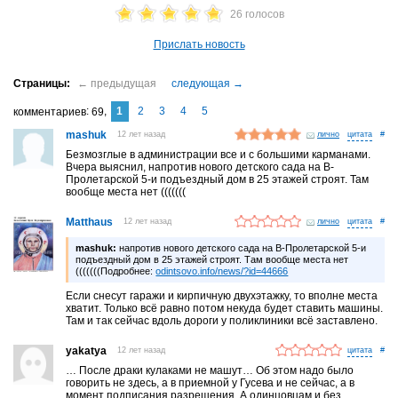
26 голосов
Прислать новость
1
2
3
4
5
комментариев
69
mashuk
12 лет назад
лично
#
Безмозглые в администрации все и с большими карманами.
Вчера выяснил, напротив нового детского сада на В-
Пролетарской 5-и подъездный дом в 25 этажей строят. Там
вообще места нет (((((((
Matthaus
12 лет назад
лично
#
mashuk:
напротив нового детского сада на В-Пролетарской 5-и
подъездный дом в 25 этажей строят. Там вообще места нет
(((((((Подробнее:
odintsovo.info/news/?id=44666
Если снесут гаражи и кирпичную двухэтажку, то вполне места
хватит. Только всё равно потом некуда будет ставить машины.
Там и так сейчас вдоль дороги у поликлиники всё заставлено.
yakatya
12 лет назад
#
… После драки кулаками не машут… Об этом надо было
говорить не здесь, а в приемной у Гусева и не сейчас, а в
момент подписания разрешения. А одинцовцам и без