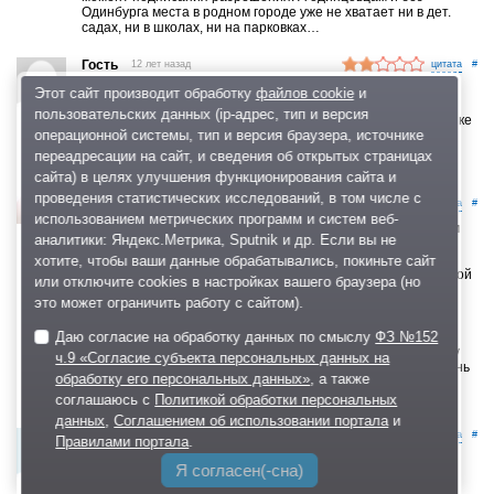
Одинбурга места в родном городе уже не хватает ни в дет.
садах, ни в школах, ни на парковках…
Гость
12 лет назад
#
Садик, школа все вранье. ДаВинчи хорошо продавалось
Этот сайт производит обработку
файлов cookie
и
с этой этикеткой, а где школа? и садик, что обещают, это
пользовательских данных (ip-адрес, тип и версия
для кого, для детей наших детей? Пусть берут кредит в банке
операционной системы, тип и версия браузера, источнике
и строят сначала инфраструктуру, только после этого
выдавать разрешение на застройку жилых домов. Гусев
переадресации на сайт, и сведения об открытых страницах
предатель!
сайта) в целях улучшения функционирования сайта и
проведения статистических исследований, в том числе с
AlexJet
12 лет назад
лично
#
использованием метрических программ и систем веб-
Временно проживаю в Химках. В сравнении с Одинцово там
аналитики: Яндекс.Метрика, Sputnik и др. Если вы не
пробки намного меньше, даже с учетом вечно стоящей
Ленинградки! Каждый раз при въезде по Красногорке
хотите, чтобы ваши данные обрабатывались, покиньте сайт
в Одинцово аж трясти начинает от неминуемой и постоянной
или отключите cookies в настройках вашего браузера (но
пробки. город как в авто-блокаде! Можайка (Кутузовский)
это может ограничить работу с сайтом).
на реконструкции «чуть ли не до Кремля». С боровского-
Киевского тоже фиг заедешь-переезды колом стоят, город
Даю согласие на обработку данных по смыслу
ФЗ №152
весь превратился в «стоянку перед Ашаном». Вспоминаю
середину 2000-х и такая ностальгия! Можно было по городу
ч.9 «Согласие субъекта персональных данных на
практически свободно ездить, пробки в городе были не очень
обработку его персональных данных»
, а также
частым явлением. Да и во дворах можно было еще и место
повыбирать. Очень тесно стало!
соглашаюсь с
Политикой обработки персональных
данных
,
Соглашением об использовании портала
и
sunshine_3000
12 лет назад
лично
#
Правилами портала
.
Полностью поддерживаю сначала стройку школ и садов,
Я согласен(-сна)
а потом уже домов. Ответ что типа так никто не делает
не аргумент. Если посудить логически то деньги