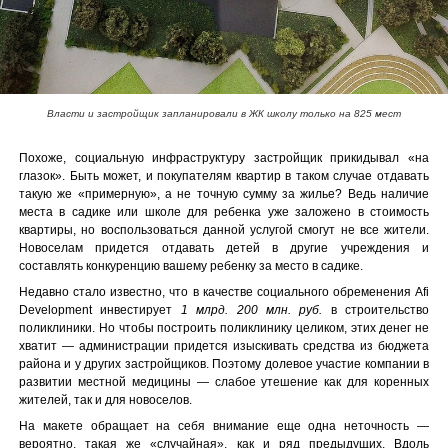
Власти и застройщик запланировали в ЖК школу только на 825 мест
Похоже, социальную инфраструктуру застройщик прикидывал «на
глазок». Быть может, и покупателям квартир в таком случае отдавать
такую же «примерную», а не точную сумму за жилье? Ведь наличие
места в садике или школе для ребенка уже заложено в стоимость
квартиры, но воспользоваться данной услугой смогут не все жители.
Новоселам придется отдавать детей в другие учреждения и
составлять конкуренцию вашему ребенку за место в садике.
Недавно стало известно, что в качестве социального обременения Afi
Development инвестирует
1 млрд. 200 млн. руб.
в строительство
поликлиники. Но чтобы построить поликлинику целиком, этих денег не
хватит — администрации придется изыскивать средства из бюджета
района и у других застройщиков. Поэтому долевое участие компании в
развитии местной медицины — слабое утешение как для коренных
жителей, так и для новоселов.
На макете обращает на себя внимание еще одна неточность —
вероятно, такая же «случайная», как и ряд предыдущих. Вдоль