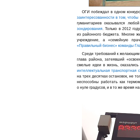
ОГИ побеждал в одном конкурс
заинтересованности в том, чтобы
гуманитариев оказывался любо
зондирования
. Только в 2012 го
из районного бюджета. Многие ж
учреждение, а «семейную пра
«Правильный бизнес» команды Г
Среди требований к желающим 
глава района, затеявший «освое
смелые идеи в жизнь, оказались
интеллектуальная транспортная 
на трех десятках остановок, не т
неспособны работать как термо
о нуле градусов, и в то же время 