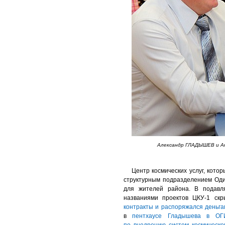
Александр ГЛАДЫШЕВ и А
Центр космических услуг, кот
структурным подразделением Один
для жителей района. В подав
названиями проектов ЦКУ-1 ск
контракты и распоряжался деньг
в
пентхаусе Гладышева в ОГ
по внедрению систем космическ