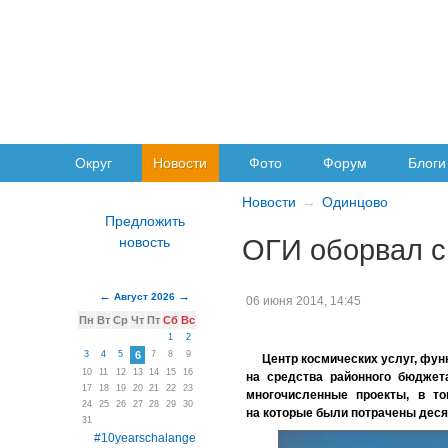
Округ
Новости
Фото
Форум
Блоги
Новости
Одинцово
ОГИ оборвал с
Август 2026
06 июня 2014, 14:45
Пн
Вт
Ср
Чт
Пт
Сб
Вс
1
2
3
4
5
6
7
8
9
Центр космических услуг, фу
10
11
12
13
14
15
16
на средства районного бюджет
17
18
19
20
21
22
23
многочисленные проекты, в то
24
25
26
27
28
29
30
на которые были потрачены деся
31
#10yearschalange