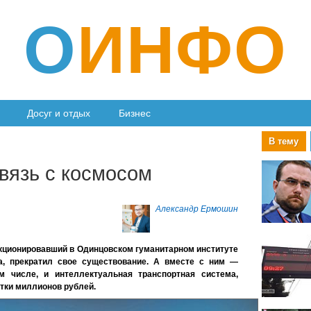
О
ИНФО
Досуг и отдых
Бизнес
В тему
вязь с космосом
Александр Ермошин
нкционировавший в Одинцовском гуманитарном институте
а, прекратил свое существование. А вместе с ним —
м числе, и интеллектуальная транспортная система,
тки миллионов рублей.