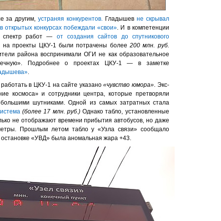
е за другим,
устраняя конкурентов.
Гладышев
не скрывал
 в открытых конкурсах побеждали «свои»
. И в компетенции
й спектр работ —
от создания сайтов до спутникового
ду на проекты ЦКУ-1 были потрачены более
200 млн. руб.
ители района воспринимали ОГИ не как образовательное
чечную». Подробнее о проектах ЦКУ-1 — в заметке
ладышева»
.
работать в ЦКУ-1 на сайте указано
«чувство юмора»
. Экс-
ние космоса» и сотрудники центра, которые претворяли
 большими шутниками. Одной из самых затратных стала
система
(более 17 млн. руб.)
Однако табло, установленные
олько не отображают времени прибытия автобусов, но даже
метры. Прошлым летом табло у «Узла связи» сообщало
на остановке «УВД» была аномальная жара +43.