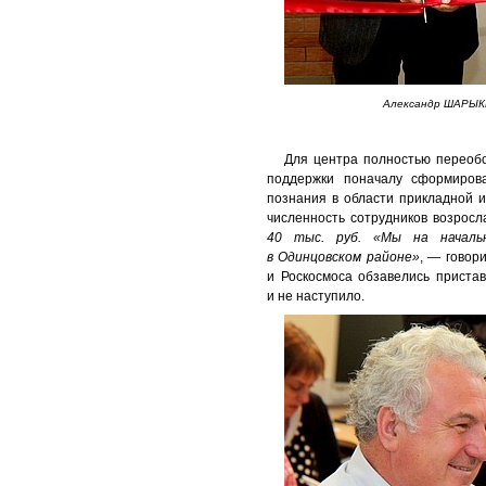
Александр ШАРЫК
Для центра полностью переобо
поддержки поначалу сформиров
познания в области прикладной и
численность сотрудников возросл
40 тыс. руб.
«Мы на началь
в Одинцовском районе»
, — говор
и Роскосмоса обзавелись приста
и не наступило.