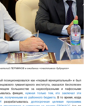
натолий ПЕРМИНОВ в ожидании «счастливого будущего»
орый позиционировался как «первый муниципальный» и был
цовского гуманитарного института, оказался бесполезен
ляющем большинстве за наукообразными и пафосными
рывалась фикция,
нужная только тем, кто заключал эти
ами, полученными из районного бюджета
. В то время, когда
И
разрабатывалась
долгосрочная целевая программа
ого мониторинга и навигации на основе ГЛОНАСС
(на ее