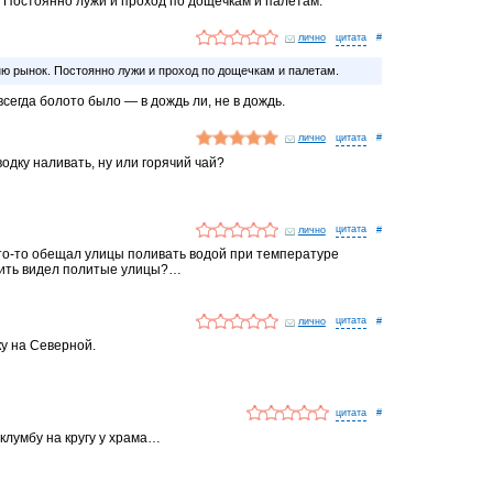
 Постоянно лужи и проход по дощечкам и палетам.
аются в горные реки. Ливнёвки, которые были, в асфальт
лично
#
ю рынок. Постоянно лужи и проход по дощечкам и палетам.
всегда болото было — в дождь ли, не в дождь.
лично
#
одку наливать, ну или горячий чай?
лично
#
кто-то обещал улицы поливать водой при температуре
нить видел политые улицы?…
лично
#
у на Северной.
#
клумбу на кругу у храма…