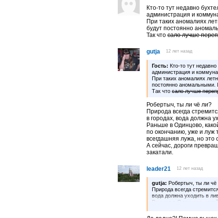
Кто-то тут недавно бухте
администрация и коммун
При таких аномалиях лет
будут постоянно аномаль
Так что
сало лучше пере
gutja
12 лет назад
Гость:
Кто-то тут недавно
администрация и коммун
При таких аномалиях летн
постоянно аномальными. И
Так что
сало лучше переп
Робертыч, ты ли чё ли?
Природа всегда стремитс
в городах, вода должна у
Раньше в Одинцово, како
по окончанию, уже и луж 
всегдашняя лужа, но это 
А сейчас, дороги превращ
закатали.
leader21
12 лет назад
gutja:
Робертыч, ты ли чё
Природа всегда стремится
вода должна уходить в ли
Раньше в Одинцово, какой
по окончанию, уже и луж 
лужа, но это скорее всего