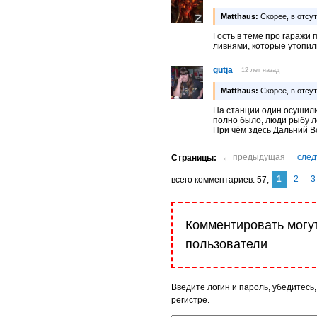
Matthaus:
Скорее, в отсу
Гость в теме про гаражи 
ливнями, которые утопил
gutja
12 лет назад
Matthaus:
Скорее, в отсу
На станции один осушили
полно было, люди рыбу л
При чём здесь Дальний Во
1
2
3
комментариев
57
Комментировать могу
пользователи
Введите логин и пароль, убедитесь,
регистре.