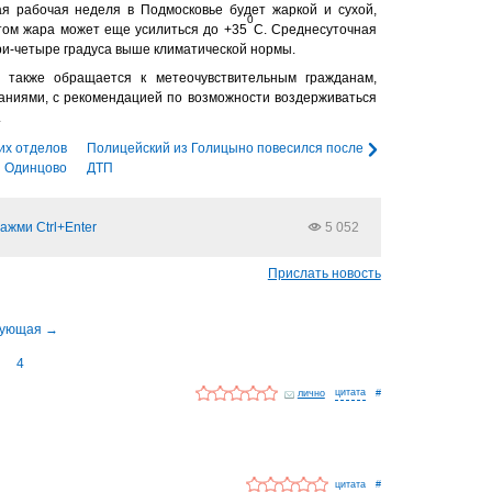
я рабочая неделя в Подмосковье будет жаркой и сухой,
0
том жара может еще усилиться до +35
С. Среднесуточная
ри-четыре градуса выше климатической нормы.
 также обращается к метеочувствительным гражданам,
ниями, с рекомендацией по возможности воздерживаться
.
ких отделов
Полицейский из Голицыно повесился после
и Одинцово
ДТП
ажми Ctrl+Enter
5 052
Прислать новость
4
лично
#
#