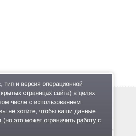
, тип и версия операционной
ткрытых страницах сайта) в целях
Обратная связь
том числе с использованием
Политика обработки персональных данных
 вы не хотите, чтобы ваши данные
Соглашение об использовании
Правила портала
 (но это может ограничить работу с
гии
.
© 2013-2026 «ОИНФО»,
сделано в Одинцово