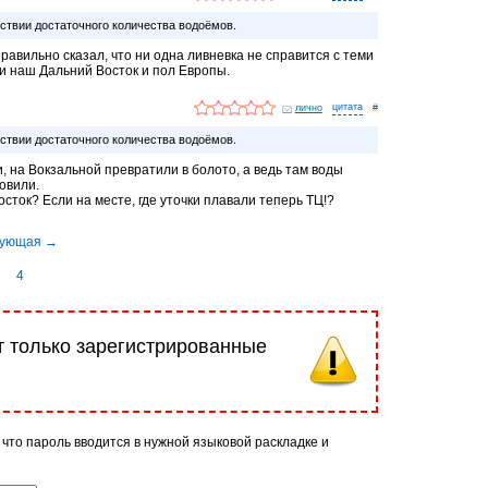
тствии достаточного количества водоёмов.
правильно сказал, что ни одна ливневка не справится с теми
и наш Дальний Восток и пол Европы.
лично
#
тствии достаточного количества водоёмов.
, на Вокзальной превратили в болото, а ведь там воды
овили.
сток? Если на месте, где уточки плавали теперь ТЦ!?
4
т только зарегистрированные
 что пароль вводится в нужной языковой раскладке и