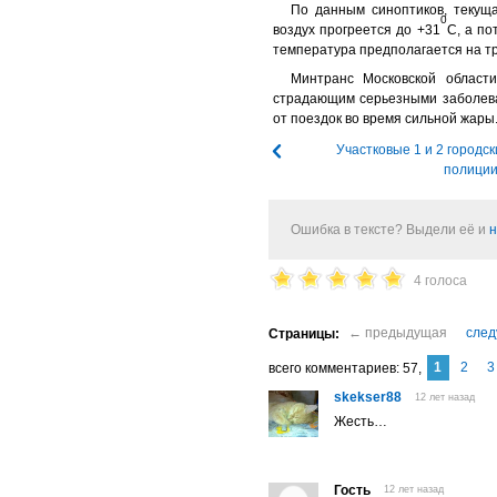
По данным синоптиков, текуща
0
воздух прогреется до +31
С, а по
температура предполагается на т
Минтранс Московской области
страдающим серьезными заболева
от поездок во время сильной жары
Участковые 1 и 2 городс
полици
Ошибка в тексте? Выдели её и
н
4 голоса
1
2
3
комментариев
57
skekser88
12 лет назад
Жесть…
Гость
12 лет назад