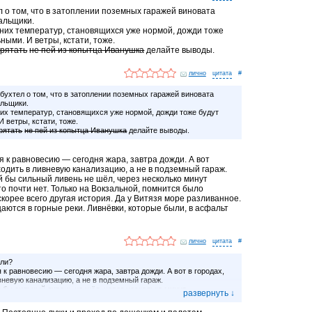
л о том, что в затоплении поземных гаражей виновата
альщики.
них температур, становящихся уже нормой, дожди тоже
ными. И ветры, кстати, тоже.
прятать
не пей из копытца Иванушка
делайте выводы.
лично
#
 бухтел о том, что в затоплении поземных гаражей виновата
альщики.
их температур, становящихся уже нормой, дожди тоже будут
 ветры, кстати, тоже.
рятать
не пей из копытца Иванушка
делайте выводы.
я к равновесию — сегодня жара, завтра дожди. А вот
ходить в ливневую канализацию, а не в подземный гараж.
й бы сильный ливень не шёл, через несколько минут
то почти нет. Только на Вокзальной, помнится было
скорее всего другая история. Да у Витязя море разливанное.
аются в горные реки. Ливнёвки, которые были, в асфальт
лично
#
 ли?
 к равновесию — сегодня жара, завтра дожди. А вот в городах,
вневую канализацию, а не в подземный гараж.
 бы сильный ливень не шёл, через несколько минут
то почти нет. Только на Вокзальной, помнится было всегдашняя
 другая история. Да у Витязя море разливанное.