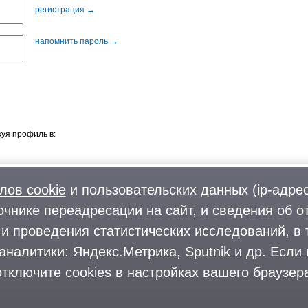
регистрация →
напомнить пароль →
уя профиль в:
лов cookie
и пользовательских данных (ip-адрес
очнике переадресации на сайт, и сведения об о
Фото
О городском округе
и проведения статистических исследований, в 
Форум
Поиск и предложение работы
аналитики: Яндекс.Метрика, Sputnik и др. Если
Блоги
Предприятия и организации
Комментарии
тключите cookies в настройках вашего браузера
На информационном ресурсе применяются
рекомендательные техноло