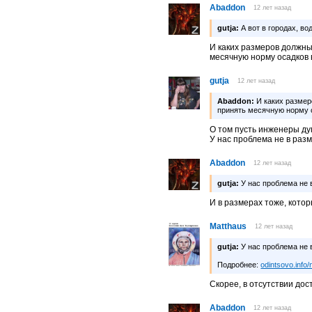
Abaddon
12 лет назад
gutja:
А вот в городах, в
И каких размеров должны
месячную норму осадков 
gutja
12 лет назад
Abaddon:
И каких размер
принять месячную норму 
О том пусть инженеры ду
У нас проблема не в разм
Abaddon
12 лет назад
gutja:
У нас проблема не в
И в размерах тоже, кото
Matthaus
12 лет назад
gutja:
У нас проблема не в
Подробнее:
odintsovo.info
Скорее, в отсутствии дос
Abaddon
12 лет назад