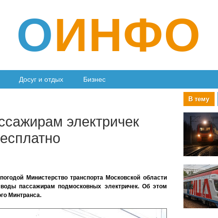
О
ИНФО
Досуг и отдых
Бизнес
В тему
ссажирам электричек
бесплатно
погодой Министерство транспорта Московской области
й воды пассажирам подмосковных электричек. Об этом
го Минтранса.