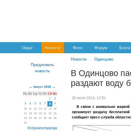
Округ
Новости
Фото
Форум
Блоги
Новости
Одинцово
В Одинцово па
раздают воду 
Август 2026
Пн
Вт
Ср
Чт
Пт
Сб
Вс
30 июля 2014, 12:50
1
2
3
4
5
6
7
8
9
В связи с аномально жаркой 
10
11
12
13
14
15
16
организует раздачу бесплатно
17
18
19
20
21
22
23
сообщает пресс-служба областно
24
25
26
27
28
29
30
31
#10yearschalange