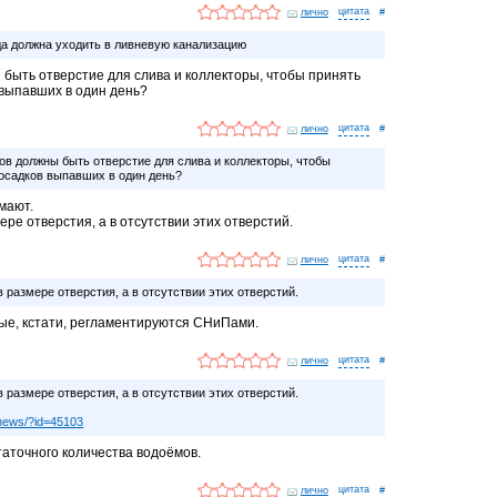
лично
#
ода должна уходить в ливневую канализацию
 быть отверстие для слива и коллекторы, чтобы принять
выпавших в один день?
лично
#
ов должны быть отверстие для слива и коллекторы, чтобы
осадков выпавших в один день?
мают.
ере отверстия, а в отсутствии этих отверстий.
лично
#
 размере отверстия, а в отсутствии этих отверстий.
рые, кстати, регламентируются СНиПами.
лично
#
 размере отверстия, а в отсутствии этих отверстий.
/news/?id=45103
таточного количества водоёмов.
лично
#