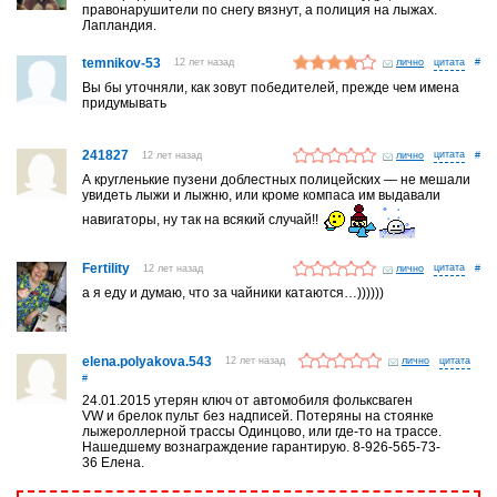
правонарушители по снегу вязнут, а полиция на лыжах.
Лапландия.
temnikov-53
12 лет назад
лично
#
Вы бы уточняли, как зовут победителей, прежде чем имена
придумывать
241827
12 лет назад
лично
#
А кругленькие пузени доблестных полицейских — не мешали
увидеть лыжи и лыжню, или кроме компаса им выдавали
навигаторы, ну так на всякий случай!!
Fertility
12 лет назад
лично
#
а я еду и думаю, что за чайники катаются…))))))
elena.polyakova.543
12 лет назад
лично
#
24.01.2015 утерян ключ от автомобиля фольксваген
VW и брелок пульт без надписей. Потеряны на стоянке
лыжероллерной трассы Одинцово, или где-то на трассе.
Нашедшему вознаграждение гарантирую. 8-926-565-73-
36 Елена.