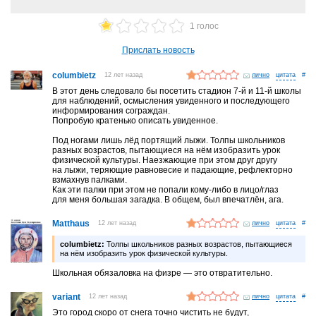
1 голос
Прислать новость
columbietz
12 лет назад
лично
#
В этот день следовало бы посетить стадион 7-й и 11-й школы
для наблюдений, осмысления увиденного и последующего
информирования сограждан.
Попробую кратенько описать увиденное.
Под ногами лишь лёд портящий лыжи. Толпы школьников
разных возрастов, пытающиеся на нём изобразить урок
физической культуры. Наезжающие при этом друг другу
на лыжи, теряющие равновесие и падающие, рефлекторно
взмахнув палками.
Как эти палки при этом не попали кому-либо в лицо/глаз
для меня большая загадка. В общем, был впечатлён, ага.
Matthaus
12 лет назад
лично
#
columbietz:
Толпы школьников разных возрастов, пытающиеся
на нём изобразить урок физической культуры.
Школьная обязаловка на физре — это отвратительно.
variant
12 лет назад
лично
#
Это город скоро от снега точно чистить не будут,