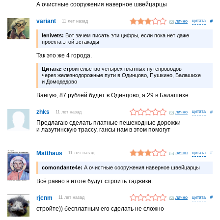
А очистные сооружения наверное швейцарцы
variant
11 лет назад
лично
#
lenivets:
Вот зачем писать эти цифры, если пока нет даже
проекта этой эстакады
Так это же 4 города.
Цитата:
строительство четырех платных путепроводов
через железнодорожные пути в Одинцово, Пушкино, Балашихе
и Домодедово
Вангую, 87 рублей будет в Одинцово, а 29 в Балашихе.
zhks
11 лет назад
лично
#
Предлагаю сделать платные пешеходные дорожки
и лазутинскую трассу, гансы нам в этом помогут
Matthaus
11 лет назад
лично
#
comondante4e:
А очистные сооружения наверное швейцарцы
Всё равно в итоге будут строить таджики.
rjcnm
11 лет назад
лично
#
стройте)) бесплатным его сделать не сложно