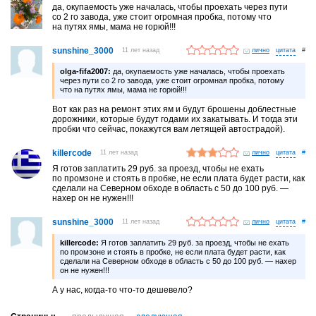
да, окупаемость уже началась, чтобы проехать через пути
со 2 го завода, уже стоит огромная пробка, потому что
на путях ямы, мама не горюй!!!
sunshine_3000
11 лет назад
лично
#
olga-fifa2007:
да, окупаемость уже началась, чтобы проехать
через пути со 2 го завода, уже стоит огромная пробка, потому
что на путях ямы, мама не горюй!!!
Вот как раз на ремонт этих ям и будут брошены доблестные
дорожники, которые будут годами их закатывать. И тогда эти
пробки что сейчас, покажутся вам летящей автострадой).
killercode
11 лет назад
лично
#
Я готов заплатить 29 руб. за проезд, чтобы не ехать
по промзоне и стоять в пробке, не если плата будет расти, как
сделали на Северном обходе в область с 50 до 100 руб. —
нахер он не нужен!!!
sunshine_3000
11 лет назад
лично
#
killercode:
Я готов заплатить 29 руб. за проезд, чтобы не ехать
по промзоне и стоять в пробке, не если плата будет расти, как
сделали на Северном обходе в область с 50 до 100 руб. — нахер
он не нужен!!!
А у нас, когда-то что-то дешевело?