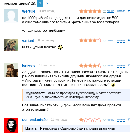
1
2
комментариев
28
WertuN
11 лет назад
лично
#
по 1000 рублей надо сделать… и для пешеходов по 500…
а еще таможню поставить и брать акциз за ввоз товаров.
«Люди важнее прибыли»
variant
11 лет назад
лично
#
И танцульки платно.
lenivets
11 лет назад
лично
#
А я думаю: зачем Путин в Италию поехал? Оказывается, дать
работу нашим итальянским друзьям. Французские друзья
«Мистрали» уже построили. Теперь итальянские эстакаду
построят. А нельзя платить деньги своему народу?
Журналист:
Плата за проезд по путепроводу может составить
29-87 руб. в зависимости от категории переезда.
Вот зачем писать эти цифры, если пока нет даже проекта
этой эстакады?
comondante4e
11 лет назад
лично
#
Цитата:
Путепровод в Одинцово будут строить итальянцы