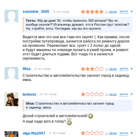
sunshine_3000
11 лет назад
лично
#
Гость:
90р да даже 30, чтобы проехать 300 метров? Вы че,
вообще oxyeли?! Итальянцы думают, что в России срут золотом?
Ну, стройте, епта. Поглядим, как вы его окупите.
Видится мне что они все-таки его окупят (. Как пример, после
постройки путепровода, начнется работа по ремонту дороги
на промзоне. Перекопают все, сузят с 2 полос до одной
и будут машины по очереди пускать в узкий проем, и ремонт
этот будет длиться годами. Вот тогда-то и начнется
окупаемость.
lilisa
11 лет назад
лично
#
Строительство и автолюбительство загонит город в задницу,
имха.
lenivets
11 лет назад
лично
#
lilisa:
Строительство и автолюбительство загонит город
в задницу, имха.
Долой строителей и автолюбителей!
А ещё надо кого в топку?
olga-fifa2007
11 лет назад
лично
#