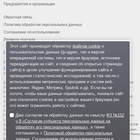
Предприятия и организации
Обратная связь
Политика обработки персональных данных
Соглашение об использовании
Правила портала
Этот сайт производит обработку
файлов cookie
и
пользовательских данных (ip-адрес, тип и версия
операционной системы, тип и версия браузера, источнике
На информационном ресурсе применяются
рекомендательные
переадресации на сайт, и сведения об открытых страницах
технологии
.
сайта) в целях улучшения функционирования сайта и
© 2013-2026 «ОИНФО»,
сделано в Одинцово
проведения статистических исследований, в том числе с
использованием метрических программ и систем веб-
Для читателей: В России признаны экстремистскими и запрещены организации ФБК
аналитики: Яндекс.Метрика, Sputnik и др. Если вы не
(Фонд борьбы с коррупцией, признан иноагентом), Штабы Навального, «Национал-
большевистская партия», «Свидетели Иеговы», «Армия воли народа», «Русский
хотите, чтобы ваши данные обрабатывались, покиньте сайт
общенациональный союз», «Движение против нелегальной иммиграции», «Правый
или отключите cookies в настройках вашего браузера (но
сектор», УНА-УНСО, УПА, «Тризуб им. Степана Бандеры», «Мизантропик дивижн»,
это может ограничить работу с сайтом).
«Меджлис крымскотатарского народа», движение «Артподготовка», движение ЛГБТ,
общероссийская политическая партия «Воля», АУЕ, батальоны «Азов» и «Айдар».
Даю согласие на обработку данных по смыслу
ФЗ №152
Признаны террористическими и запрещены: «Движение Талибан», «Имарат Кавказ»,
«Исламское государство» (ИГ, ИГИЛ), Джебхад-ан-Нусра, «АУМ Синрике», «Братья-
ч.9 «Согласие субъекта персональных данных на
мусульмане», «Аль-Каида в странах исламского Магриба», «Сеть», «Колумбайн». В РФ
обработку его персональных данных»
, а также
признана нежелательной деятельность «Открытой России», издания «Проект Медиа».
соглашаюсь с
Политикой обработки персональных
СМИ-иноагентами признаны: телеканал «Дождь», «Медуза», «Важные истории», «Голос
данных
,
Соглашением об использовании портала
и
Америки», радио «Свобода», The Insider, «Медиазона», ОВД-инфо. Иноагентами