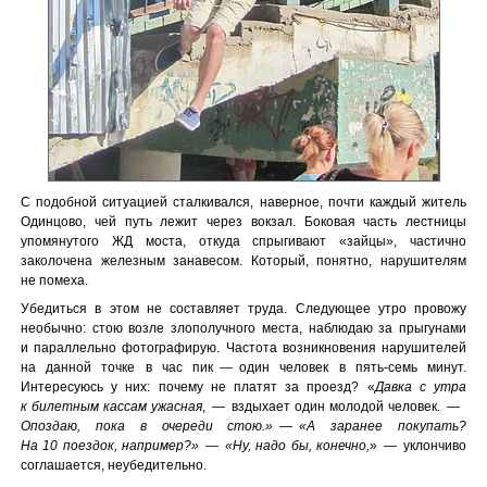
С подобной ситуацией сталкивался, наверное, почти каждый житель
Одинцово, чей путь лежит через вокзал. Боковая часть лестницы
упомянутого ЖД моста, откуда спрыгивают «зайцы», частично
заколочена железным занавесом. Который, понятно, нарушителям
не помеха.
Убедиться в этом не составляет труда. Следующее утро провожу
необычно: стою возле злополучного места, наблюдаю за прыгунами
и параллельно фотографирую. Частота возникновения нарушителей
на данной точке в час пик — один человек в пять-семь минут.
Интересуюсь у них: почему не платят за проезд? «
Давка с утра
к билетным кассам ужасная
, — вздыхает один молодой человек. —
Опоздаю, пока в очереди стою.» — «А заранее покупать?
На 10 поездок, например?» — «Ну, надо бы, конечно,
» — уклончиво
соглашается, неубедительно.