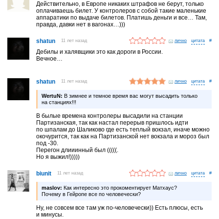
Действительно, в Европе никаких штрафов не берут, только
оплачиваешь билет. У контролеров с собой такие маленькие
аппаратики по выдаче билетов. Платишь деньги и все… Там,
правда, давки нет в вагонах…)))
shatun
11 лет назад
лично
#
Дебилы и халявщики это как дороги в России.
Вечное…
shatun
11 лет назад
лично
#
WertuN:
В зимнее и темное время вас могут высадить только
на станциях!!!
В былые времена контролеры высадили на станции
Партизанская, так как настал перерыв пришлось идти
по шпалам до Шаликово где есть теплый вокзал, иначе можно
окочурится, так как на Партизанской нет вокзала и мороз был
под -30.
Перегон длииинный был (((((.
Но я выжил!)))))
biunit
11 лет назад
лично
#
maslov:
Как интересно это прокоментирует Матхаус?
Почему в Гейропе все по человечески?
Ну, не совсем все там уж по-человечески)) Есть плюсы, есть
и минусы.