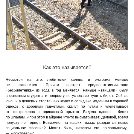
Как это называется?
Несмотря на это, любителей халявы и экстрима меньше
не становится. Причем портрет среднестатистического
«безбилетника» из года в год меняется. Раньше «зайцами» были
в основном студенты и попросту не успевшие купить билет. Сейчас
юноши в дешевых стоптанных кедах и солидные дяденьки в хорошей
одежде, с дорогими гаджетами, скачут по путям и улепетывают
от контролеров с одинаковой прытью. Видела одного — бежит
по шпалам, и при этом в айфоне что-то высматривает. Деловой, время
попусту не теряет. Возможно, на наших глазах рождается новое
социальное явление? Может быть, назовем его по-западному
— «донтпеер»?