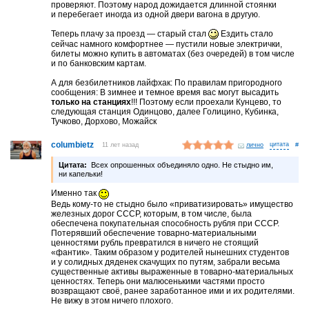
проверяют. Поэтому народ дожидается длинной стоянки
и перебегает иногда из одной двери вагона в другую.
Теперь плачу за проезд — старый стал
Ездить стало
сейчас намного комфортнее — пустили новые электрички,
билеты можно купить в автоматах (без очередей) в том числе
и по банковским картам.
А для безбилетников лайфхак: По правилам пригородного
сообщения: В зимнее и темное время вас могут высадить
только на станциях
!!! Поэтому если проехали Кунцево, то
следующая станция Одинцово, далее Голицино, Кубинка,
Тучково, Дорхово, Можайск
columbietz
11 лет назад
лично
#
Цитата:
Всех опрошенных объединяло одно. Не стыдно им,
ни капельки!
Именно так
Ведь кому-то не стыдно было «приватизировать» имущество
железных дорог СССР, которым, в том числе, была
обеспечена покупательная способность рубля при СССР.
Потерявший обеспечение товарно-материальными
ценностями рубль превратился в ничего не стоящий
«фантик». Таким образом у родителей нынешних студентов
и у солидных дяденек скачущих по путям, забрали весьма
существенные активы выраженные в товарно-материальных
ценностях. Теперь они малюсенькими частями просто
возвращают своё, ранее заработанное ими и их родителями.
Не вижу в этом ничего плохого.