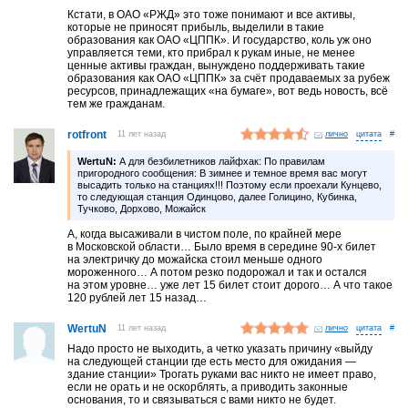
Кстати, в ОАО «РЖД» это тоже понимают и все активы,
которые не приносят прибыль, выделили в такие
образования как ОАО «ЦППК». И государство, коль уж оно
управляется теми, кто прибрал к рукам иные, не менее
ценные активы граждан, вынуждено поддерживать такие
образования как ОАО «ЦППК» за счёт продаваемых за рубеж
ресурсов, принадлежащих «на бумаге», вот ведь новость, всё
тем же гражданам.
rotfront
11 лет назад
лично
#
WertuN:
А для безбилетников лайфхак: По правилам
пригородного сообщения: В зимнее и темное время вас могут
высадить только на станциях!!! Поэтому если проехали Кунцево,
то следующая станция Одинцово, далее Голицино, Кубинка,
Тучково, Дорхово, Можайск
А, когда высаживали в чистом поле, по крайней мере
в Московской области… Было время в середине 90-х билет
на электричку до можайска стоил меньше одного
мороженного… А потом резко подорожал и так и остался
на этом уровне… уже лет 15 билет стоит дорого… А что такое
120 рублей лет 15 назад…
WertuN
11 лет назад
лично
#
Надо просто не выходить, а четко указать причину «выйду
на следующей станции где есть место для ожидания —
здание станции» Трогать руками вас никто не имеет право,
если не орать и не оскорблять, а приводить законные
основания, то и связываться с вами никто не будет.