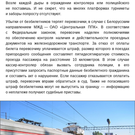
Возле каждой дыры в ограждении контролера или полицейского
не поставишь. И не секрет, что на многих платформах турникеты
и заборы попросту отсутствуют.
Убытки от безбилетников терпят перевозчики, в случае с Белорусским
направлением МЖД — ОАО «Центральная ППК». В соответствии
с Федеральным законом, перевозчик наделен полномочиями
по обеспечению контроля наличия и действительности проездных
документов на железнодорожном транспорте. За отказ от оплаты
билета перевозчику уплачивается штраф, размер которого в поездах
пригородного сообщения составляет пятидесятикратную стоимость
проезда пассажира на расстояние 10 километров. В этом случае
кассир-контролер обязан вызвать сотрудника полиции, в его
присутствии запросить паспортные данные безбилетного гражданина
и составить акт о нарушении. Если пассажир отказывается оплатить
штраф, перевозчик вправе обратиться в суд. Также не погасившего
штраф безбилетника могут не выпустить за границу — информацию
о неплатеже получают судебные приставы.