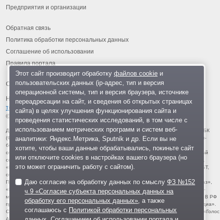
Предприятия и организации
Обратная связь
Политика обработки персональных данных
Соглашение об использовании
Правила портала
Этот сайт производит обработку
файлов cookie
и
пользовательских данных (ip-адрес, тип и версия
операционной системы, тип и версия браузера, источнике
На информационном ресурсе применяются
рекомендательные
переадресации на сайт, и сведения об открытых страницах
технологии
.
сайта) в целях улучшения функционирования сайта и
© 2013-2026 «ОИНФО»,
сделано в Одинцово
проведения статистических исследований, в том числе с
использованием метрических программ и систем веб-
Для читателей: В России признаны экстремистскими и запрещены организации ФБК
аналитики: Яндекс.Метрика, Sputnik и др. Если вы не
(Фонд борьбы с коррупцией, признан иноагентом), Штабы Навального, «Национал-
большевистская партия», «Свидетели Иеговы», «Армия воли народа», «Русский
хотите, чтобы ваши данные обрабатывались, покиньте сайт
общенациональный союз», «Движение против нелегальной иммиграции», «Правый
или отключите cookies в настройках вашего браузера (но
сектор», УНА-УНСО, УПА, «Тризуб им. Степана Бандеры», «Мизантропик дивижн»,
это может ограничить работу с сайтом).
«Меджлис крымскотатарского народа», движение «Артподготовка», движение ЛГБТ,
общероссийская политическая партия «Воля», АУЕ, батальоны «Азов» и «Айдар».
Даю согласие на обработку данных по смыслу
ФЗ №152
Признаны террористическими и запрещены: «Движение Талибан», «Имарат Кавказ»,
«Исламское государство» (ИГ, ИГИЛ), Джебхад-ан-Нусра, «АУМ Синрике», «Братья-
ч.9 «Согласие субъекта персональных данных на
мусульмане», «Аль-Каида в странах исламского Магриба», «Сеть», «Колумбайн». В РФ
обработку его персональных данных»
, а также
признана нежелательной деятельность «Открытой России», издания «Проект Медиа».
соглашаюсь с
Политикой обработки персональных
СМИ-иноагентами признаны: телеканал «Дождь», «Медуза», «Важные истории», «Голос
данных
,
Соглашением об использовании портала
и
Америки», радио «Свобода», The Insider, «Медиазона», ОВД-инфо. Иноагентами