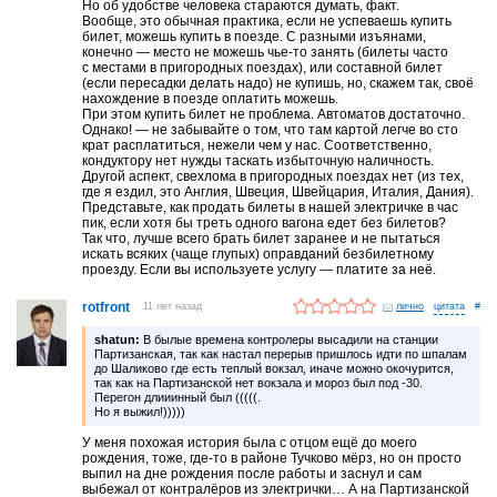
Но об удобстве человека стараются думать, факт.
Вообще, это обычная практика, если не успеваешь купить
билет, можешь купить в поезде. С разными изъянами,
конечно — место не можешь чье-то занять (билеты часто
с местами в пригородных поездах), или составной билет
(если пересадки делать надо) не купишь, но, скажем так, своё
нахождение в поезде оплатить можешь.
При этом купить билет не проблема. Автоматов достаточно.
Однако! — не забывайте о том, что там картой легче во сто
крат расплатиться, нежели чем у нас. Соответственно,
кондуктору нет нужды таскать избыточную наличность.
Другой аспект, свехлома в пригородных поездах нет (из тех,
где я ездил, это Англия, Швеция, Швейцария, Италия, Дания).
Представьте, как продать билеты в нашей электричке в час
пик, если хотя бы треть одного вагона едет без билетов?
Так что, лучше всего брать билет заранее и не пытаться
искать всяких (чаще глупых) оправданий безбилетному
проезду. Если вы используете услугу — платите за неё.
rotfront
11 лет назад
лично
#
shatun:
В былые времена контролеры высадили на станции
Партизанская, так как настал перерыв пришлось идти по шпалам
до Шаликово где есть теплый вокзал, иначе можно окочурится,
так как на Партизанской нет вокзала и мороз был под -30.
Перегон длииинный был (((((.
Но я выжил!)))))
У меня похожая история была с отцом ещё до моего
рождения, тоже, где-то в районе Тучково мёрз, но он просто
выпил на дне рождения после работы и заснул и сам
выбежал от контралёров из электрички… А на Партизанской