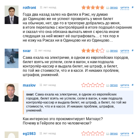
rotfront
11 лет назад
лично
#
Года два назад залез на филях в Рэкс, ну думаю
до Одинцово же не успеют проверить у меня билет
на обычную, нет, где-то в трехгорке добрались до меня,
в итоге перепалка с контролёршей в итоге подошёл охранник
и сказал что она обязана выгнать меня с кресла иначе
следущая за ней может её оштрафовать… с тех пор я
не езжу на Рэксах ни в Одинцово ни из Одинцово…
svar
11 лет назад
лично
#
Сама ехала на электричке, в одном из европейских городов,
билет взять не успели, сели в вагон, к нам подошла
контролёр-кассир и выдала билет, не штраф, а билет,
по той же стоимости, что и в кассе. И никаких проблем,
штрафов, унижений.
maslov
11 лет назад
лично
#
svar:
Сама ехала на электричке, в одном из европейских
городов, билет взять не успели, сели в вагон, к нам подошла
контролёр-кассир и выдала билет, не штраф, а билет, по той же
стоимости, что и в кассе. И никаких проблем, штрафов,
унижений.
Как интересно это прокоментирует Матхаус?
Почему в Гейропе все по человечески?
eg1983
11 лет назад
лично
#