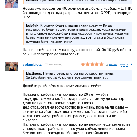
Новых уже процентов 40, если считать белые «собаки» ЦППК.
За последние два года разрезали почти все ЭР2Р, на очереди
ЭР2Т.
bob4uk:
Кто меня будет стыдить скажу сразу — Когда
государство будет существовать ради граждан, когда приезжие
в поголовном порядке будут под надзором и контролем, когда мы
будем жить не хуже чем при советах, вот тогда я и буду снова
покупать билет на электричку.
Начни с себя, а потом на государство пеняй. За 19 рублей его
за 70 километров должны возить…
columbietz
11 лет назад
лично
#
Matthaus:
Начни с себя, а потом на государство пеняй.
За 19 рублей его за 70 километров должны возить…
Давайте разберёмся по теме «начни с себя».
Прадед отработал на государство 20 лет — убит
государством «в знак благодарности» и никому до сих пор
дела нет до этого, кроме родственников.
Дед отработал на государство всё жизнь, пока были силы —
фактически убит государством «в знак благодарности», ибо
халатность мед. работников расследовать никто и не
пытался.
Папаня отработал на государство до пенсии, ещё десять лет
и продолжает работать — получил сейчас лишение права
бесплатного проезда по Москве за настойчивость.