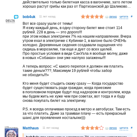
действительно только билетная касса в вагончике, зато летом
хорошо растут грибы как раз от Партизанской до Шаликово…
bob4uk
11 лет назад
лично
#
Вот все сразу ушли от темы!
Я езжу каждый день, в одну сторону билет мне стоит 114
рублей. 228 в день — это дорого!!!
при этом новых электричек 7% на нашем направлении. Вчера
утром ехал в электричке с Кубинки-1, в вагоне было ОЧЕНЬ
холодно. Деревянные сидения создавали ощущения что
сидишь в морозилке, так еще и дует со всех щелей.
Про простые условия в виде СанУзла я вообще молчу, даже
в новых «Собаках» они уже наглухо загажены!!!
А теперь вопрос: «С какого перепоя я должен им платить
такие деньги???, Максимум 19 рублей чтобы забор
не обходить!!!»
Кто меня будет стыдить скажу сразу — Когда государство
будет существовать ради граждан, когда приезжие
в поголовном порядке будут под надзором и контролем, когда
мы будем жить не хуже чем при советах, вот тогда я и буду
снова покупать билет на электричку.
P.S. я всегда оплачиваю проезд в метро и автобусах. Там есть
за что платить. Даже за трамваи плачу — есть прекрасный
шанс для проявления ностальгии)))
Matthaus
11 лет назад
лично
#
bob4uk:
при этом новых электричек 7% на нашем направлении.