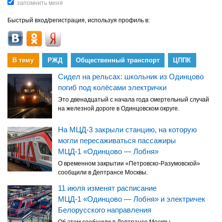
Быстрый вход/регистрация, используя профиль в:
В тему
РЖД
Общественный транспорт
ЦППК
Сидел на рельсах: школьник из Одинцово
погиб под колёсами электрички
Это двенадцатый с начала года смертельный случай
на железной дороге в Одинцовском округе.
На МЦД-3 закрыли станцию, на которую
могли пересаживаться пассажиры
МЦД-1 «Одинцово — Лобня»
О временном закрытии «Петровско-Разумовской»
сообщили в Дептрансе Москвы.
11 июля изменят расписание
МЦД-1 «Одинцово — Лобня» и электричек
Белорусского направления
Об этом сообщили в Дептрансе Москвы.