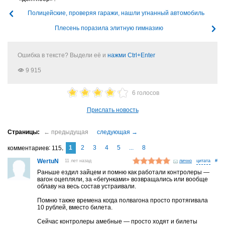
Полицейские, проверяя гаражи, нашли угнанный автомобиль
Плесень поразила элитную гимназию
Ошибка в тексте? Выдели её и
нажми Ctrl+Enter
9 915
6 голосов
Прислать новость
1
2
3
4
5
...
8
комментариев
115
WertuN
11 лет назад
лично
#
Раньше ездил зайцем и помню как работали контролеры —
вагон оцепляли, за «бегунками» возвращались или вообще
облаву на весь состав устраивали.
Помню также времена когда полвагона просто протягивала
10 рублей, вместо билета.
Сейчас контролеры амебные — просто ходят и билеты