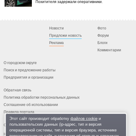
Похитителя задержали оперативники.
Новости
Фото
Предложи новость
Форум
Реклама
Блоги
Комментарии
О городском округе
Поиск и предложение работы
Предприятия и организации
Обратная связь
Политика обработки персональных данных
Соглашение об использовании
Правила портала
Этот сайт производит обработку
файлов cookie
и
пользовательских данных (ip-адрес, тип и версия
операционной системы, тип и версия браузера, источнике
На информационном ресурсе применяются
рекомендательные
переадресации на сайт, и сведения об открытых страницах