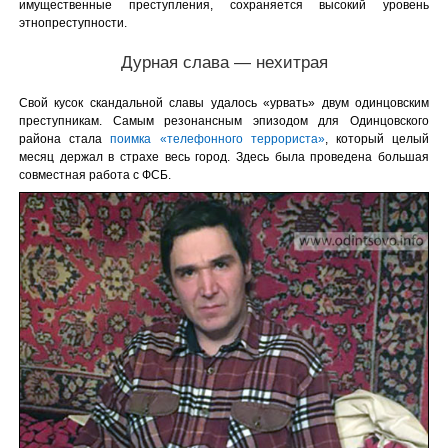
имущественные преступления, сохраняется высокий уровень
этнопреступности.
Дурная слава — нехитрая
Свой кусок скандальной славы удалось «урвать» двум одинцовским
преступникам. Самым резонансным эпизодом для Одинцовского
района стала
поимка «телефонного террориста»
, который целый
месяц держал в страхе весь город. Здесь была проведена большая
совместная работа с ФСБ.