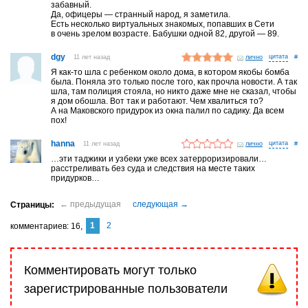
забавный.
Да, офицеры — странный народ, я заметила.
Есть несколько виртуальных знакомых, попавших в Сети
в очень зрелом возрасте. Бабушки одной 82, другой — 89.
dgy
11 лет назад
лично
#
Я как-то шла с ребенком около дома, в котором якобы бомба
была. Поняла это только после того, как прочла новости. А так
шла, там полиция стояла, но никто даже мне не сказал, чтобы
я дом обошла. Вот так и работают. Чем хвалиться то?
А на Маковского придурок из окна палил по садику. Да всем
пох!
hanna
11 лет назад
лично
#
…эти таджики и узбеки уже всех затерроризировали…
расстреливать без суда и следствия на месте таких
придурков…
1
2
комментариев
16
Комментировать могут только
зарегистрированные пользователи