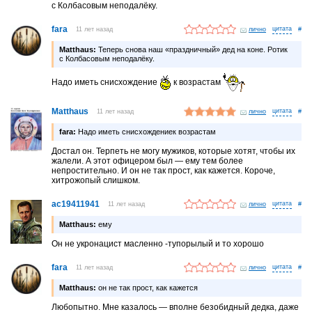
с Колбасовым неподалёку.
fara
11 лет назад
лично
#
Matthaus:
Теперь снова наш «праздничный» дед на коне. Ротик
с Колбасовым неподалёку.
Надо иметь снисхождение
к возрастам
Matthaus
11 лет назад
лично
#
fara:
Надо иметь снисхождениек возрастам
Достал он. Терпеть не могу мужиков, которые хотят, чтобы их
жалели. А этот офицером был — ему тем более
непростительно. И он не так прост, как кажется. Короче,
хитрожопый слишком.
ac19411941
11 лет назад
лично
#
Matthaus:
ему
Он не укронацист масленно -тупорылый и то хорошо
fara
11 лет назад
лично
#
Matthaus:
он не так прост, как кажется
Любопытно. Мне казалось — вполне безобидный дедка, даже