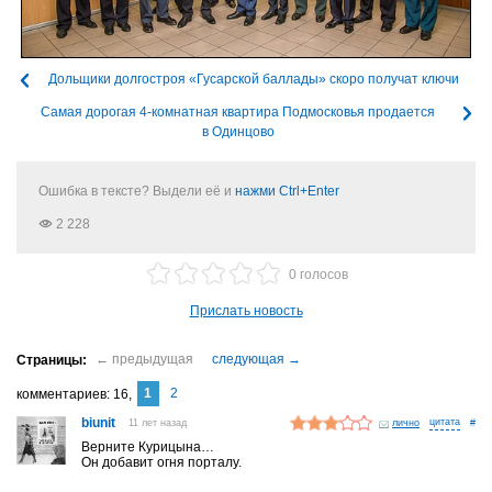
Дольщики долгостроя «Гусарской баллады» скоро получат ключи
Самая дорогая 4-комнатная квартира Подмосковья продается
в Одинцово
Ошибка в тексте? Выдели её и
нажми Ctrl+Enter
2 228
0 голосов
Прислать новость
1
2
комментариев
16
biunit
11 лет назад
лично
#
Верните Курицына…
Он добавит огня порталу.