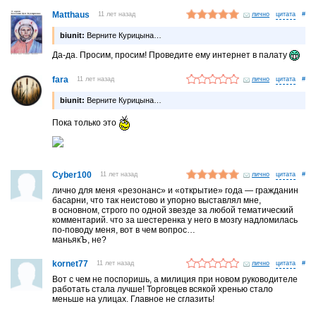
Matthaus
11 лет назад
лично
#
biunit:
Верните Курицына…
Да-да. Просим, просим! Проведите ему интернет в палату
fara
11 лет назад
лично
#
biunit:
Верните Курицына…
Пока только это
Cyber100
11 лет назад
лично
#
лично для меня «резонанс» и «открытие» года — гражданин
басарни, что так неистово и упорно выставлял мне,
в основном, строго по одной звезде за любой тематический
комментарий. что за шестеренка у него в мозгу надломилась
по-поводу меня, вот в чем вопрос…
маньякЪ, не?
kornet77
11 лет назад
лично
#
Вот с чем не поспоришь, а милиция при новом руководителе
работать стала лучше! Торговцев всякой хренью стало
меньше на улицах. Главное не сглазить!