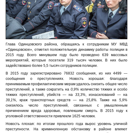
Глава Одинцовского района, обращаясь к сотрудникам МУ МВД
«Одинцовское», отметил положительную динамику работы полиции в
2015 году. Всего минувшем году было проведено 639 массовых
мероприятий, которые посетили 319 тысяч человек. В них было
задействовано более 5,5 тысяч сотрудников полиции.
В 2015 году зарегистрировано 76832 сообщения, из них 4499 —
сообщения о преступлениях. Новость хорошая: благодаря
принимаемым профилактическим мерам удалось снизить общее число
преступлений, а также сократить на
0,9%
количество тяжких и особо
тяжких преступлений, убийств — на
33,3%
, изнасилований — на
39,1%
, краж транспортных средств — на
15,8%.
Также на
5,9%
снизилось число преступлений, связанных с умышленным
причинением вреда здоровью, повлекшим смерть. В 2015 году к
уголовной ответственности привлекли 1625 человек.
Новость плохая: по итогам прошлого года вырос уровень уличной
преступности. На криминогенную обстановку в районе влияют