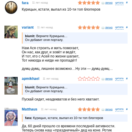
fara
11 лет назад
лично
#
Курицын, кстати, выпал из 10-ти топ блоггеров
variant
11 лет назад
лично
#
biunit:
Верните Курицына…
Он добавит огня порталу.
Нам Ася строить и жить помогает,
Он нас, как друг, и зовёт и ведёт,
И тот, кто с Асей по жизни шагает,
Тот никогда и нигде не пропадёт!
думц-думц, лишнее возможно…Ну эти — думц-думц…
apmikhael
11 лет назад
лично
#
biunit:
Верните Курицына…
Он добавит огня порталу.
Пускай сидит, неадекватов и без него хватает.
Matthaus
11 лет назад
лично
#
fara:
Курицын, кстати, выпал из 10-ти топ блоггеров
Да, 60 дней прошло со времени последней активности.
Теперь снова наш «праздничный» дед на коне. Ротик