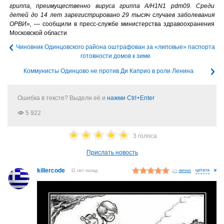
гриппа, преимущественно вируса гриппа А/H1N1 pdm09. Среди
детей до 14 лет зарегистрировано 29 тысяч случаев заболевания
ОРВИ»,
— сообщили в пресс-службе министерства здравоохранения
Московской области
Чиновник Одинцовского района оштрафован за «липовые» паспорта
готовности домов к зиме
Коммунисты Одинцово не против Ди Каприо в роли Ленина
Ошибка в тексте? Выдели её и
нажми Ctrl+Enter
5 922
3 голоса
Прислать новость
killercode
11 лет назад
лично
#