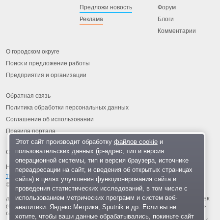
Предложи новость
Форум
Реклама
Блоги
Комментарии
О городском округе
Поиск и предложение работы
Предприятия и организации
Обратная связь
Политика обработки персональных данных
Соглашение об использовании
Правила портала
Этот сайт производит обработку
файлов cookie
и
пользовательских данных (ip-адрес, тип и версия
операционной системы, тип и версия браузера, источнике
На информационном ресурсе применяются
рекомендательные
переадресации на сайт, и сведения об открытых страницах
технологии
.
сайта) в целях улучшения функционирования сайта и
© 2013-2026 «ОИНФО»,
сделано в Одинцово
проведения статистических исследований, в том числе с
использованием метрических программ и систем веб-
Для читателей: В России признаны экстремистскими и запрещены организации ФБК
аналитики: Яндекс.Метрика, Sputnik и др. Если вы не
(Фонд борьбы с коррупцией, признан иноагентом), Штабы Навального, «Национал-
большевистская партия», «Свидетели Иеговы», «Армия воли народа», «Русский
хотите, чтобы ваши данные обрабатывались, покиньте сайт