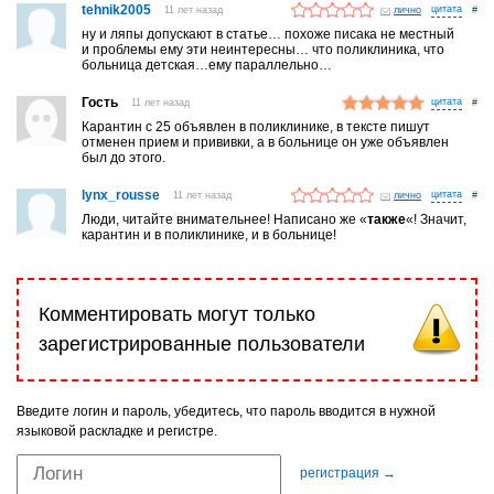
tehnik2005
11 лет назад
лично
#
ну и ляпы допускают в статье… похоже писака не местный
и проблемы ему эти неинтересны… что поликлиника, что
больница детская…ему параллельно…
Гость
11 лет назад
#
Карантин с 25 объявлен в поликлинике, в тексте пишут
отменен прием и прививки, а в больнице он уже объявлен
был до этого.
lynx_rousse
11 лет назад
лично
#
Люди, читайте внимательнее! Написано же «
также
«! Значит,
карантин и в поликлинике, и в больнице!
Комментировать могут только
зарегистрированные пользователи
Введите логин и пароль, убедитесь, что пароль вводится в нужной
языковой раскладке и регистре.
регистрация →