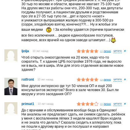
и фалломорфирует: при средней реальной з. п. на руки 25-
30 тыр по москве и области, врачам не хватает 75-100 тыр!
На других местах работы они что, 200-300 тыр, как депутаты
госдумы получают, а пациентам друзьям и родственникам
про з\п в 27-35 тыр тупо пи…дят и просто «ноют»
и унижаются выпрашивая жалкую подачку в 300-500 рэ
(сорри, злодейскую взятку, конечно)??!… Ну и жлобье эти
ваши медики
! За копейку удавятся (причем практически
все без исключения… редкое единообразие поступков,
наверное, всех врачей на одном заводе штампуют…)
.
ljolja
10 лет назад
лично
#
Чтоб открыть онкоотделение на 20 коек, надо что-то
сократить. Т. к здание ЦРБ постройки 1976 года, не выросло
ни в высь, ни в ширь. Или для этого отделения возвели новое
здание?
rotfront
10 лет назад
лично
#
Мне другое интересно где тут 50 членов ОП и ещё 200
консультантов экспертов? Всего в зале человек 30. Был ли
кворум у этого заседания ОП?
primat1
10 лет назад
лично
#
Да с врачами и обслуживанием вообще беда в Одинцово!
Ни анализы не предлагают сдать, ни снимок сделать. ребёнок
у меня с воспалением лёгких 3 недели кашлял! Врач ходила
и не знала что делать? Сказала сходить к аллергологу, пока
не пошли к другому врачу и он послушал и направил