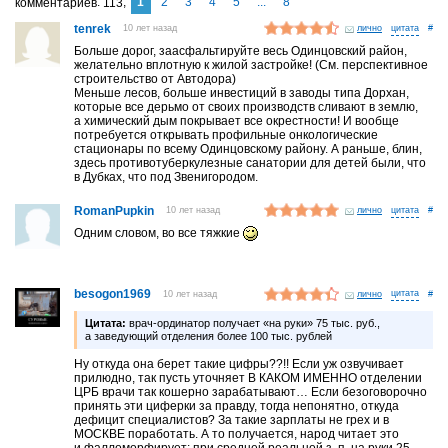
1
2
3
4
5
...
8
комментариев
113
tenrek
10 лет назад
лично
#
Больше дорог, заасфальтируйте весь Одинцовский район,
желательно вплотную к жилой застройке! (См. перспективное
строительство от Автодора)
Меньше лесов, больше инвестиций в заводы типа Дорхан,
которые все дерьмо от своих производств сливают в землю,
а химический дым покрывает все окрестности! И вообще
потребуется открывать профильные онкологические
стационары по всему Одинцовскому району. А раньше, блин,
здесь противотуберкулезные санатории для детей были, что
в Дубках, что под Звенигородом.
RomanPupkin
10 лет назад
лично
#
Одним словом, во все тяжкие
besogon1969
10 лет назад
лично
#
Цитата:
врач-ординатор получает «на руки» 75 тыс. руб.,
а заведующий отделения более 100 тыс. рублей
Ну откуда она берет такие цифры??!! Если уж озвучивает
прилюдно, так пусть уточняет В КАКОМ ИМЕННО отделении
ЦРБ врачи так кошерно зарабатывают… Если безоговорочно
принять эти циферки за правду, тогда непонятно, откуда
дефицит специалистов? За такие зарплаты не грех и в
МОСКВЕ поработать. А то получается, народ читает это