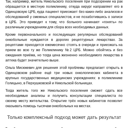
Так, например, житель Никольского поселения при подозрении на рак
обращается в местную поликлинику, откуда хирург направляет его в
Одинцовскую ЦРБ, куда пациент приезжает без каких-либо анализов и
обследований у смежных специалистов, и не позаботившись о записи
в ЦРБ. Это приводит к тому, что больного начинают «гонять» по
различным учреждениям для сбора всех необходимых данных.
Кроме первоначального и последующих регулярных обследований
онкобольные нуждаются в дорогих рецептурных лекарствах. За
рецептами приходится ежемесячно стоять в очереди и приезжать на
прием во всю ту же Поликлинику №2 ЦРБ. Можно обойтись и без
ожидания приёма, но тогда цена жизненно необходимого лекарства в
аптека будет значительно выше.
Ольга Мисюкевич для решения этой проблемы предлагает открыть в
Одинцовском районе ещё три новых онкологических кабинета в
крупных государственных медицинских учреждениях: в поликлинике
Голицыно, в Перхушковской и Никольской больницах.
Тогда житель того же Никольского поселения сможет сдать все
необходимые анализы и получить консультации специалиста по
своему месту жительства. Открытие трёх новых кабинетов позволит
оказывать помощь тысячам онкобольных на местах.
Только комплексный подход может дать результат