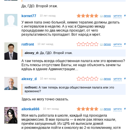
Да, ГДО. Второй этаж.
kornet77
10 лет назад
лично
#
У меня папа онко больной, химию терапию должны делать
с интервалом в неделю. А у нас в Одинцово между
процедурами по два месяца проходит, от чего
результативность пропадает. Вот народ и мрет.
rotfront
10 лет назад
лично
#
alexey_d:
Да, ГДО. Второй этаж.
А там теперь всегда общественная палата или это временно?
Есть плюсы отсутствие Вахты, не надо объяснять зачем ты
идёшь в здание Администрации…
alexey_d
10 лет назад
лично
#
rotfront:
А там теперь всегда общественная палата или это
временно?
Здесь не могу точно сказать.
alionka666
10 лет назад
лично
#
Моя мать работала в школе, каждый год проходила
медкомиссию. В мае прошла — в июле рак лёгких нашли,
причём запущенный. Из ЦРБ её выписали домой
и рекомендовали пойти к онкологу во 2-ю поликлинику, хотя