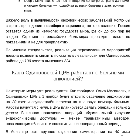
Сбор статистики. В частности, ведение «онко-регистра» с данными
о каждом больном — подробная история болезни в электронном
виде.
Важную роль в выявляемости онкологических заболеваний могло бы
сыграть проведение
всеобщего скрининга
, но к сожалению Россия
остаётся одним из немногих государств мира, где он до сих пор не
введен. Скрининг в российских больницах проводят только по
показаниям, а не для профилактики.
По мнению специалистов, реализация перечисленных мероприятий
должна позволить снизить показатель летальности для Одинцовского
района до
190
вместо нынешних
224
.
Как в Одинцовской ЦРБ работают с больными
онкологией?
Некоторые меры уже реализуются. Как сообщила Ольга Мисюкевич, в
Одинцовской ЦРБ с 1 ноября будут открыто отделение онкохирургии
на
20
коек и осуществлён переход на плановую помощь больным.
Работы начнутся с нуля, в ЦРБ планируется делать операции только
2
уровня
. В планах проведение операций абдоминальной хирургии
эндоскопическим доступом — менее травматичным методом,
позволяющим облегчить и сократить послеоперационный период.
В больнице есть крупное отделение химиотерапии на
40 коек