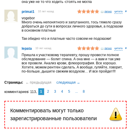
она уже не то что ходить -стоять не могла
primat1
10 лет назад
лично
#
vogebor
Много очень непонятного и запутанного, тось тяжело сразу
добраться до сути в вопросах личного здоровья, а подсказки
в основном платные
Так обидно что и платные часто совсем не подсказки!
lepata
10 лет назад
лично
#
Пришла к участковому терапевту, прошу провести полное
обследование — болит спина. А она мне — а вам и так уже
все провели. Анализ крови, флюорография. Все хорошо.
Хотите, можем рентген сделать. А вообще, гуляйте, говорит,
по-больше, дышите свежим воздухом… И все пройдет!!!
1
2
3
4
5
...
8
комментариев
113
Комментировать могут только
зарегистрированные пользователи