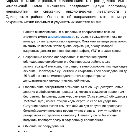
Борьба с таким страшным заболеванием как рак должна быть
комплексной. Ольга Мисюкевич предлагает целую программу
мероприятий по снижению онкологической летальности в
Одинцовском районе. Основные её направления, которые могут
сохранить жизни больным и улучшить их качество жизни:
Ранняя выявляемость. В выявлении и профилактике важное
значение имеет
диспансеризация
, которая, к сожалению, пока не
пользуется популярностью у граждан. Хотя многие виды рака можно
выявить на первом этапе диспансеризации, в ходе которой
пациентам делают рентген, флюорографию, УЗИ и анализ крови.
Сокращение сроков обследования. В настоящее время
обследование онкобольного в Одинцовском районе может
затянуться до 4 месяцев, что существенно осложняет последующее
лечение. Необходимо существенно сократить срок обследования до
15 дней
, но это возможно сделать только при открытие
дополнительных онкологических кабинетов.
Обеспечение лекарствами в течение
14 дней
. Существуют новые
дорогие и эффективные препараты, которые выдаются пациентам
бесплатно. Например, один курс лечения (
3 посещения
) обходится в
150 тыс. руб.
, но все эти расходы берёт на себя государство.
Ситуация осложняется тем, что сейчас для получения препарата
больной должен получить рецепт — посетить аптеку — прийти с
лекарством в отделение к онкологу. Пациенту было бы проще
получать препарат сразу в отделении у специалиста.
Обновление оборудования.