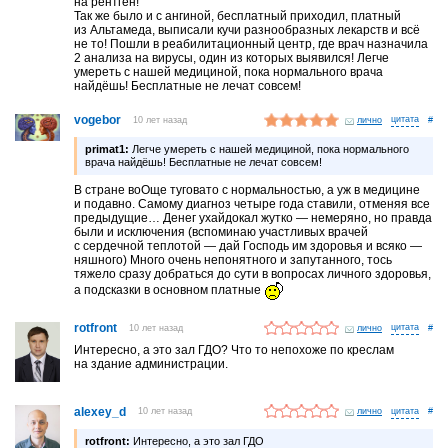
на рентген!
Так же было и с ангиной, бесплатный приходил, платный
из Альтамеда, выписали кучи разнообразных лекарств и всё
не то! Пошли в реабилитационный центр, где врач назначила
2 анализа на вирусы, один из которых выявился! Легче
умереть с нашей медициной, пока нормального врача
найдёшь! Бесплатные не лечат совсем!
vogebor
10 лет назад
лично
#
primat1:
Легче умереть с нашей медициной, пока нормального
врача найдёшь! Бесплатные не лечат совсем!
В стране воОще туговато с нормальностью, а уж в медицине
и подавно. Самому диагноз четыре года ставили, отменяя все
предыдущие… Денег ухайдокал жутко — немеряно, но правда
были и исключения (вспоминаю участливых врачей
с сердечной теплотой — дай Господь им здоровья и всяко —
няшного) Много очень непонятного и запутанного, тось
тяжело сразу добраться до сути в вопросах личного здоровья,
а подсказки в основном платные
rotfront
10 лет назад
лично
#
Интересно, а это зал ГДО? Что то непохоже по креслам
на здание администрации.
alexey_d
10 лет назад
лично
#
rotfront:
Интересно, а это зал ГДО