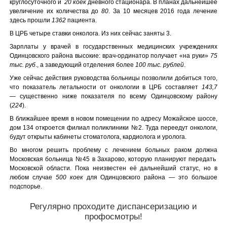
круглосуточного и
20 коек
дневного стационара. В планах дальнейшее
увеличение их количества до
80
. За 10 месяцев 2016 года лечение
здесь прошли
1362
пациента.
В ЦРБ четыре ставки онколога. Из них сейчас заняты 3.
Зарплаты у врачей в государственных медицинских учреждениях
Одинцовского района высокие: врач-ординатор получает «на руки»
75
тыс. руб
., а заведующий отделения более
100 тыс. рублей
.
Уже сейчас действия руководства больницы позволили добиться того,
что показатель летальности от онкологии в ЦРБ составляет
143,7
— существенно ниже показателя по всему Одинцовскому району
(
224
).
В ближайшее время в новом помещении по адресу Можайское шоссе,
дом 134 откроется филиал поликлиники №2. Туда переедут онкологи,
будут открыты кабинеты стоматолога, кардиолога и уролога.
Во многом решить проблему с лечением больных раком должна
Московская больница №45 в Захарово, которую планируют передать
Московской области. Пока неизвестен её дальнейший статус, но в
любом случае
500 коек
для Одинцовского района — это большое
подспорье.
Регулярно проходите диспансеризацию и
профосмотры!