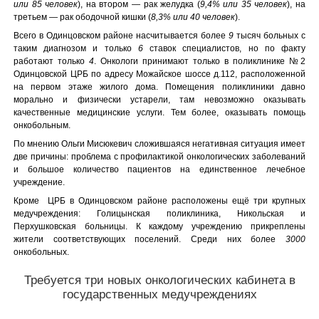
или 85 человек
), на втором — рак желудка (
9,4% или 35 человек
), на
третьем — рак ободочной кишки (
8,3% или 40 человек
).
Всего в Одинцовском районе насчитывается более
9
тысяч больных с
таким диагнозом и только
6
ставок специалистов, но по факту
работают только
4
. Онкологи принимают только в поликлинике №2
Одинцовской ЦРБ по адресу Можайское шоссе д.112, расположенной
на первом этаже жилого дома. Помещения поликлиники давно
морально и физически устарели, там невозможно оказывать
качественные медицинские услуги. Тем более, оказывать помощь
онкобольным.
По мнению Ольги Мисюкевич сложившаяся негативная ситуация имеет
две причины: проблема с профилактикой онкологических заболеваний
и большое количество пациентов на единственное лечебное
учреждение.
Кроме ЦРБ в Одинцовском районе расположены ещё три крупных
медучреждения: Голицынская поликлиника, Никольская и
Перхушковская больницы. К каждому учреждению прикреплены
жители соответствующих поселений. Среди них более
3000
онкобольных.
Требуется три новых онкологических кабинета в
государственных медучреждениях