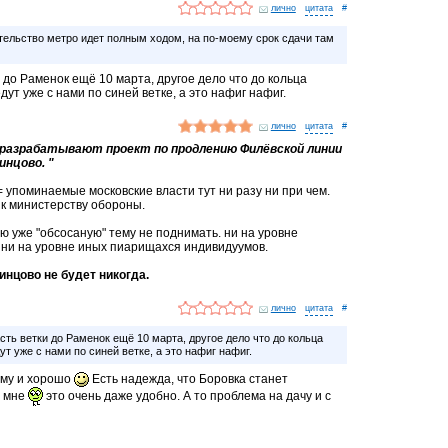
лично
#
ельство метро идет полным ходом, на по-моему срок сдачи там
и до Раменок ещё 10 марта, другое дело что до кольца
ут уже с нами по синей ветке, а это нафиг нафиг.
лично
#
 разрабатывают проект по продлению Филёвской линии
инцово. "
= упоминаемые московские власти тут ни разу ни при чем.
 к министерству обороны.
ю уже "обсосаную" тему не поднимать. ни на уровне
 ни на уровне иных пиарищахся индивидуумов.
инцово не будет никогда.
лично
#
сть ветки до Раменок ещё 10 марта, другое дело что до кольца
т уже с нами по синей ветке, а это нафиг нафиг.
кому и хорошо
Есть надежда, что Боровка станет
о мне
это очень даже удобно. А то проблема на дачу и с