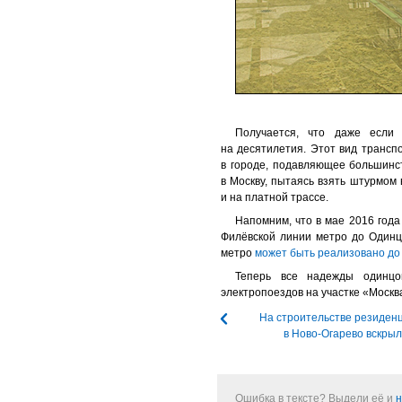
Получается, что даже если 
на десятилетия. Этот вид транс
в городе, подавляющее большинс
в Москву, пытаясь взять штурмом 
и на платной трассе.
Напомним, что в мае 2016 год
Филёвской линии метро до Одинц
метро
может быть реализовано до
Теперь все надежды одинцо
электропоездов на участке «Моск
На строительстве резиден
в Ново-Огарево вскры
Ошибка в тексте? Выдели её и
н