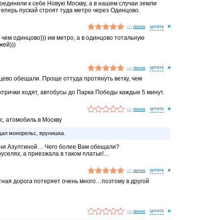
соединили к себе Новую Москву, а в нашем случаи земли
теперь пускай строят туда метро через Одинцово.
лично
#
 чем одинцово))) им метро, а в одинцово тотальную
жей)))
лично
#
нцево обещали. Проще оттуда протянуть ветку, чем
ктрички ходят, автобусы до Парка Победы каждые 5 минут.
лично
#
с, атомобиль в Москву
ал монорельс, врунишка.
ни Азултиной… Чего более Вам обещали?
труселях, а приезжала в таком платье!…
лично
#
тная дорога потеряет очень много…поэтому в другой
лично
#