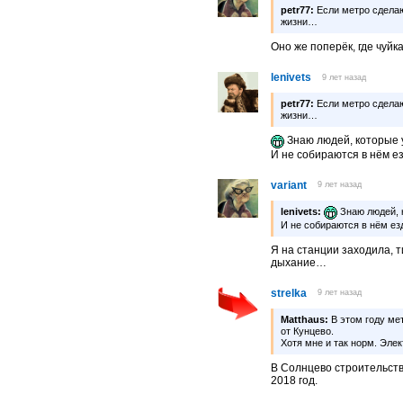
petr77:
Если метро сделаю
жизни…
Оно же поперёк, где чуйк
lenivets
9 лет назад
petr77:
Если метро сделаю
жизни…
Знаю людей, которые у
И не собираются в нём ез
variant
9 лет назад
lenivets:
Знаю людей, к
И не собираются в нём езд
Я на станции заходила, 
дыхание…
strelka
9 лет назад
Matthaus:
В этом году ме
от Кунцево.
Хотя мне и так норм. Эле
В Солнцево строительств
2018 год.