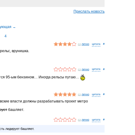
Прислать новость
4
лично
#
рельс, врунишка.
лично
#
тся 95-ым бензином… Иногда рельсы путаю…
лично
#
ковские власти должны разрабатывать проект метро
рует
башляет.
лично
#
сть лидирует башляет.