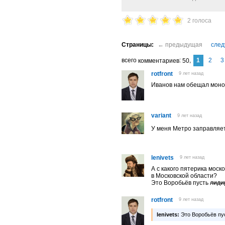
2 голоса
1
2
3
комментариев
50
rotfront
9 лет назад
Иванов нам обещал моно
variant
9 лет назад
У меня Метро заправляе
lenivets
9 лет назад
А с какого пятерика мос
в Московской области?
Это Воробьёв пусть
лиди
rotfront
9 лет назад
lenivets:
Это Воробьёв пу