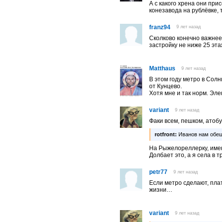
А с какого хрена они при
конезавода на рублёвке, 
franz94
9 лет назад
Сколково конечно важнее
застройку не ниже 25 эта
Matthaus
9 лет назад
В этом году метро в Сол
от Кунцево.
Хотя мне и так норм. Эле
variant
9 лет назад
Факи всем, пешком, атобу
rotfront:
Иванов нам обещ
На Рыжелореллерку, име
Долбает это, а я села в 
petr77
9 лет назад
Если метро сделают, пла
жизни…
variant
9 лет назад