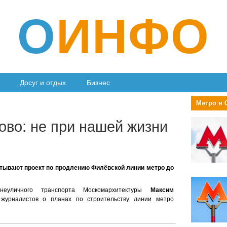
О
ИНФО
Досуг и отдых
Бизнес
Метро в
ово: не при нашей жизни
атывают проект по продлению Филёвской линии метро до
внеуличного транспорта Москомархитектуры
Максим
журналистов о планах по строительству линии метро