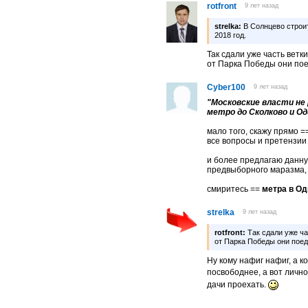
rotfront
9 лет назад
strelka:
В Солнцево строит
2018 год.
Так сдали уже часть ветк
от Парка Победы они поед
Cyber100
9 лет назад
"Московские власти не
метро до Сколково и Од
мало того, скажу прямо =
все вопросы и претензии
и более предлагаю данну
предвыборного маразма,
смиритесь ==
метра в Од
strelka
9 лет назад
rotfront:
Так сдали уже ча
от Парка Победы они поеду
Ну кому нафиг нафиг, а 
посвободнее, а вот личн
дачи проехать.