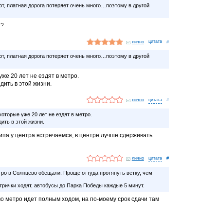
т, платная дорога потеряет очень много…поэтому в другой
а?
лично
#
т, платная дорога потеряет очень много…поэтому в другой
же 20 лет не ездят в метро.
дить в этой жизни.
лично
#
оторые уже 20 лет не ездят в метро.
ить в этой жизни.
типа у центра встречаемся, в центре лучше сдерживать
лично
#
тро в Солнцево обещали. Проще оттуда протянуть ветку, чем
ктрички ходят, автобусы до Парка Победы каждые 5 минут.
о метро идет полным ходом, на по-моему срок сдачи там