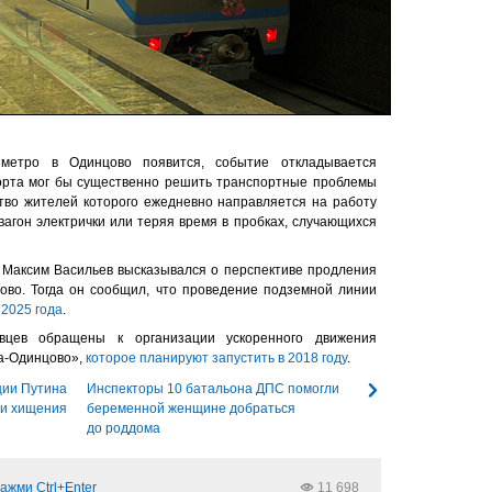
метро в Одинцово появится, событие откладывается
порта мог бы существенно решить транспортные проблемы
тво жителей которого ежедневно направляется на работу
вагон электрички или теряя время в пробках, случающихся
а Максим Васильев высказывался о перспективе продления
ово. Тогда он сообщил, что проведение подземной линии
 2025 года
.
вцев обращены к организации ускоренного движения
ва-Одинцово»,
которое планируют запустить в 2018 году
.
ции Путина
Инспекторы 10 батальона ДПС помогли
ли хищения
беременной женщине добраться
до роддома
ажми Ctrl+Enter
11 698