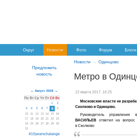
Округ
Новости
Фото
Форум
Блоги
Новости
Одинцово
Метро в Одинц
Август 2026
22 марта 2017, 16:25
Пн
Вт
Ср
Чт
Пт
Сб
Вс
Московские власти не разраб
1
2
Сколково и Одинцово.
3
4
5
6
7
8
9
10
11
12
13
14
15
16
Руководитель управления 
17
18
19
20
21
22
23
ВАСИЛЬЕВ
ответил на вопрос 
24
25
26
27
28
29
30
в Сколково:
31
#10yearschalange