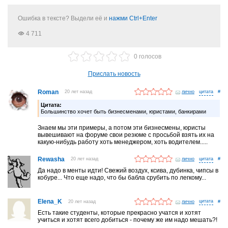
Ошибка в тексте? Выдели её и
нажми Ctrl+Enter
4 711
0 голосов
Прислать новость
Roman
20 лет назад
лично
#
Цитата:
Большинство хочет быть бизнесменами, юристами, банкирами
Знаем мы эти примеры, а потом эти бизнесмены, юристы
вывешивают на форуме свои резюме с просьбой взять их на
какую-нибудь работу хоть менеджером, хоть водителем.....
Rewasha
20 лет назад
лично
#
Да надо в менты идти! Свежий воздух, ксива, дубинка, чипсы в
кобуре... Что еще надо, что бы бабла срубить по легкому...
Elena_K
20 лет назад
лично
#
Есть такие студенты, которые прекрасно учатся и хотят
учиться и хотят всего добиться - почему же им надо мешать?!