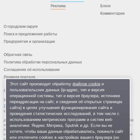
Реклама
Блоги
Комментарии
О городском округе
Поиск и предложение работы
Предприятия и организации
Обратная связь
Политика обработки персональных данных
Соглашение об использовании
Правила портала
Этот сайт производит обработку
файлов cookie
и
пользовательских данных (ip-адрес, тип и версия
операционной системы, тип и версия браузера, источнике
На информационном ресурсе применяются
рекомендательные
переадресации на сайт, и сведения об открытых страницах
технологии
.
сайта) в целях улучшения функционирования сайта и
© 2013-2026 «ОИНФО»,
сделано в Одинцово
проведения статистических исследований, в том числе с
использованием метрических программ и систем веб-
Для читателей: В России признаны экстремистскими и запрещены организации ФБК
аналитики: Яндекс.Метрика, Sputnik и др. Если вы не
(Фонд борьбы с коррупцией, признан иноагентом), Штабы Навального, «Национал-
большевистская партия», «Свидетели Иеговы», «Армия воли народа», «Русский
хотите, чтобы ваши данные обрабатывались, покиньте сайт
общенациональный союз», «Движение против нелегальной иммиграции», «Правый
или отключите cookies в настройках вашего браузера (но
сектор», УНА-УНСО, УПА, «Тризуб им. Степана Бандеры», «Мизантропик дивижн»,