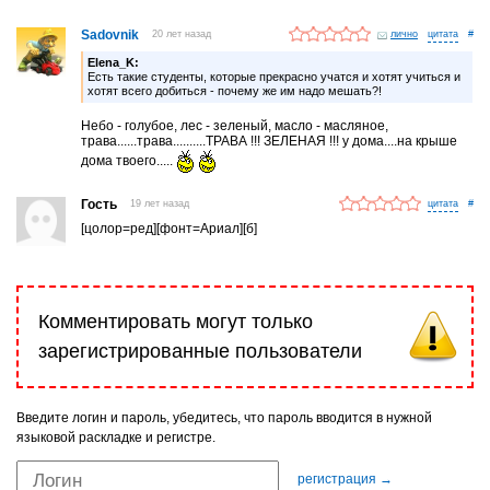
Sadovnik
20 лет назад
лично
#
Elena_K:
Есть такие студенты, которые прекрасно учатся и хотят учиться и
хотят всего добиться - почему же им надо мешать?!
Небо - голубое, лес - зеленый, масло - масляное,
трава......трава..........ТРАВА !!! ЗЕЛЕНАЯ !!! у дома....на крыше
дома твоего.....
Гость
19 лет назад
#
[цолор=ред][фонт=Ариал][б]
Комментировать могут только
зарегистрированные пользователи
Введите логин и пароль, убедитесь, что пароль вводится в нужной
языковой раскладке и регистре.
регистрация →